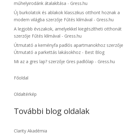
műhelyirodánk átalakítása - Gress.hu
Új burkolatok és ablakok klasszikus otthont hoznak a
modern világba
szerzője
Fűtés klímával - Gress.hu
A legjobb évszakok, amelyekkel kiegészítheti otthonát
szerzője
Fűtés klímával - Gress.hu
Útmutató a keményfa padlós apartmanokhoz
szerzője
Útmutató a parkettás lakásokhoz - Best Blog
Mi az a gres lap?
szerzője
Gres padlólap - Gress.hu
Főoldal
Oldaltérkép
További blog oldalak
Clarity Akadémia