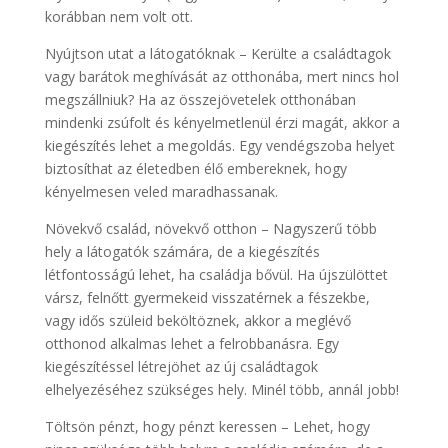
korábban nem volt ott.
Nyújtson utat a látogatóknak – Kerülte a családtagok
vagy barátok meghívását az otthonába, mert nincs hol
megszállniuk? Ha az összejövetelek otthonában
mindenki zsúfolt és kényelmetlenül érzi magát, akkor a
kiegészítés lehet a megoldás. Egy vendégszoba helyet
biztosíthat az életedben élő embereknek, hogy
kényelmesen veled maradhassanak.
Növekvő család, növekvő otthon – Nagyszerű több
hely a látogatók számára, de a kiegészítés
létfontosságú lehet, ha családja bővül. Ha újszülöttet
vársz, felnőtt gyermekeid visszatérnek a fészekbe,
vagy idős szüleid beköltöznek, akkor a meglévő
otthonod alkalmas lehet a felrobbanásra. Egy
kiegészítéssel létrejöhet az új családtagok
elhelyezéséhez szükséges hely. Minél több, annál jobb!
Töltsön pénzt, hogy pénzt keressen – Lehet, hogy