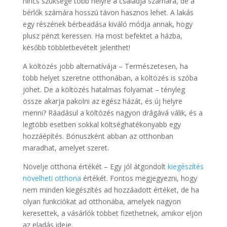
nincs szüksége több helyre a családja számára, de a
bérlők számára hosszú távon hasznos lehet. A lakás
egy részének bérbeadása kiváló módja annak, hogy
plusz pénzt keressen. Ha most befektet a házba,
később többletbevételt jelenthet!
A költözés jobb alternatívája – Természetesen, ha
több helyet szeretne otthonában, a költözés is szóba
jöhet. De a költözés hatalmas folyamat – tényleg
össze akarja pakolni az egész házát, és új helyre
menni? Ráadásul a költözés nagyon drágává válik, és a
legtöbb esetben sokkal költséghatékonyabb egy
hozzáépítés. Bónuszként abban az otthonban
maradhat, amelyet szeret.
Növelje otthona értékét – Egy jól átgondolt
kiegészítés
növelheti otthona
értékét. Fontos megjegyezni, hogy
nem minden kiegészítés ad hozzáadott értéket, de ha
olyan funkciókat ad otthonába, amelyek nagyon
keresettek, a vásárlók többet fizethetnek, amikor eljön
az eladás ideje.