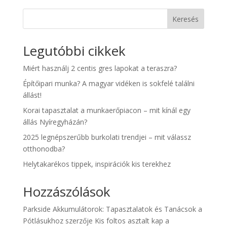
Keresés
Legutóbbi cikkek
Miért használj 2 centis gres lapokat a teraszra?
Építőipari munka? A magyar vidéken is sokfelé találni
állást!
Korai tapasztalat a munkaerőpiacon – mit kínál egy
állás Nyíregyházán?
2025 legnépszerűbb burkolati trendjei – mit válassz
otthonodba?
Helytakarékos tippek, inspirációk kis terekhez
Hozzászólások
Parkside Akkumulátorok: Tapasztalatok és Tanácsok a
Pótlásukhoz
szerzője
Kis foltos asztalt kap a