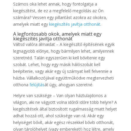
Számos oka lehet annak, hogy fontolgatja a
kiegészítést, de ez a megfelelő megoldás az Ön
számára? Vessen egy pillantást azokra az okokra,
amelyek miatt egy
kiegészítés javítja otthonát
.
A legfontosabb okok, amelyek miatt egy
kiegészítés javítja otthonát
Váltsd valóra álmaidat – A kiegészítő építésének egyik
legnagyobb előnye, hogy bármilyen lehet, amilyennek
szeretnéd. Talán egyszerűen ki kell bővítenie egy
szobát. Lehet, hogy egy másik hálószobát kell
beépítenie, vagy akár egy új szárnyat kell felvennie a
házba. Vállalkozójával együttműködve megtervezheti
otthona
felújítás
át úgy, ahogyan szeretné.
Helyre van szüksége – Van olyan háztulajdonos a
világon, aki ne vágyott volna időről időre több helyre? A
kiegészítések által biztosított rugalmasság miatt helyet
adhat hozzá ott, ahol szüksége van rá. Akár egy
helyiséget bővít, akár egész részekkel bővíti otthonát,
olyan tárolóhelyet (vagy embereket!) hoz létre, amely