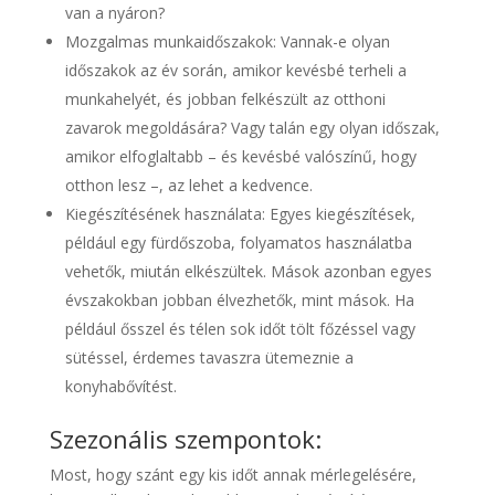
van a nyáron?
Mozgalmas munkaidőszakok: Vannak-e olyan
időszakok az év során, amikor kevésbé terheli a
munkahelyét, és jobban felkészült az otthoni
zavarok megoldására? Vagy talán egy olyan időszak,
amikor elfoglaltabb – és kevésbé valószínű, hogy
otthon lesz –, az lehet a kedvence.
Kiegészítésének használata: Egyes kiegészítések,
például egy fürdőszoba, folyamatos használatba
vehetők, miután elkészültek. Mások azonban egyes
évszakokban jobban élvezhetők, mint mások. Ha
például ősszel és télen sok időt tölt főzéssel vagy
sütéssel, érdemes tavaszra ütemeznie a
konyhabővítést.
Szezonális szempontok:
Most, hogy szánt egy kis időt annak mérlegelésére,