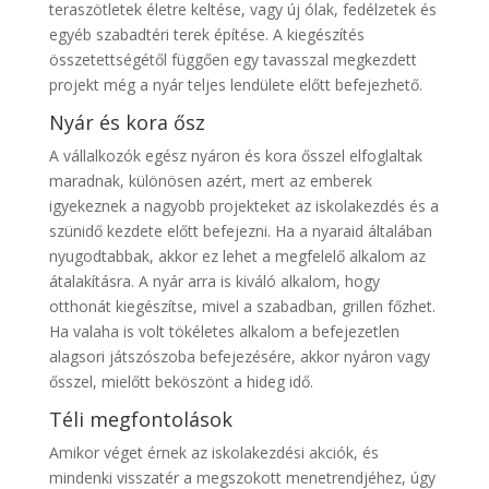
teraszötletek életre keltése, vagy új ólak, fedélzetek és
egyéb szabadtéri terek építése. A kiegészítés
összetettségétől függően egy tavasszal megkezdett
projekt még a nyár teljes lendülete előtt befejezhető.
Nyár és kora ősz
A vállalkozók egész nyáron és kora ősszel elfoglaltak
maradnak, különösen azért, mert az emberek
igyekeznek a nagyobb projekteket az iskolakezdés és a
szünidő kezdete előtt befejezni. Ha a nyaraid általában
nyugodtabbak, akkor ez lehet a megfelelő alkalom az
átalakításra. A nyár arra is kiváló alkalom, hogy
otthonát kiegészítse, mivel a szabadban, grillen főzhet.
Ha valaha is volt tökéletes alkalom a befejezetlen
alagsori játszószoba befejezésére, akkor nyáron vagy
ősszel, mielőtt beköszönt a hideg idő.
Téli megfontolások
Amikor véget érnek az iskolakezdési akciók, és
mindenki visszatér a megszokott menetrendjéhez, úgy