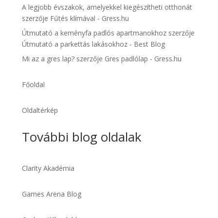
A legjobb évszakok, amelyekkel kiegészítheti otthonát
szerzője
Fűtés klímával - Gress.hu
Útmutató a keményfa padlós apartmanokhoz
szerzője
Útmutató a parkettás lakásokhoz - Best Blog
Mi az a gres lap?
szerzője
Gres padlólap - Gress.hu
Főoldal
Oldaltérkép
További blog oldalak
Clarity Akadémia
Games Arena Blog