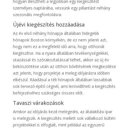
hogyan illesztheti a legjobban egy kiegészítést
személyes naptárába, vessünk egy pillantást néhány
szezonális megfontolásra.
Újévi kiegészítés hozzáadása
Az év első néhány hónapja általában hidegebb
hónapok Boston környékén, de ez nem jelenti azt,
hogy nem ez a megfelelő idő arra, hogy otthonát
kiegészítse. Ha a nyara általában tevékenységekkel,
utazással és szórakoztatással telhet, akkor az új év
beköszöntése után az otthon bővítésének megkezdése
azt jelenti, hogy projektje a meleg időjárásra időben
elkészül. Ráadásul a téli hónapok általában lassabbak
sok tervező-építő cégnél, ami lerövidítheti a kiegészítés
befejezéséhez szükséges összes időt.
Tavaszi várakozások
Amikor az időjárás kezd melegedni, az átalakítási ipar
is melegszik. A kiegészítés mellett sok vállalkozó kültéri
projektekkel is elfoglalt, mint például az egyszerű