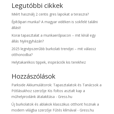
Legutóbbi cikkek
Miért használj 2 centis gres lapokat a teraszra?
Építőipari munka? A magyar vidéken is sokfelé találni
állást!
Korai tapasztalat a munkaerőpiacon – mit kínál egy
állás Nyíregyházán?
2025 legnépszerűbb burkolati trendjei – mit válassz
otthonodba?
Helytakarékos tippek, inspirációk kis terekhez
Hozzászólások
Parkside Akkumulátorok: Tapasztalatok és Tanácsok a
Pótlásukhoz
szerzője
Kis foltos asztalt kap a
műhelyirodánk átalakítása - Gress.hu
Új burkolatok és ablakok klasszikus otthont hoznak a
modern világba
szerzője
Fűtés klímával - Gress.hu