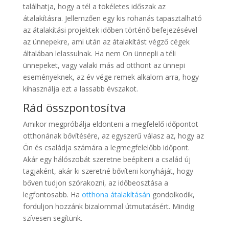
találhatja, hogy a tél a tökéletes időszak az
átalakításra. Jellemzően egy kis rohanás tapasztalható
az átalakítási projektek időben történő befejezésével
az ünnepekre, ami után az átalakítást végző cégek
általában lelassulnak. Ha nem Ön ünnepli a téli
ünnepeket, vagy valaki más ad otthont az ünnepi
eseményeknek, az év vége remek alkalom arra, hogy
kihasználja ezt a lassabb évszakot.
Rád összpontosítva
Amikor megpróbálja eldönteni a megfelelő időpontot
otthonának bővítésére, az egyszerű válasz az, hogy az
Ön és családja számára a legmegfelelőbb időpont.
Akár egy hálószobát szeretne beépíteni a család új
tagjaként, akár ki szeretné bővíteni konyháját, hogy
bőven tudjon szórakozni, az időbeosztása a
legfontosabb. Ha
otthona átalakításán
gondolkodik,
forduljon hozzánk bizalommal útmutatásért. Mindig
szívesen segítünk.