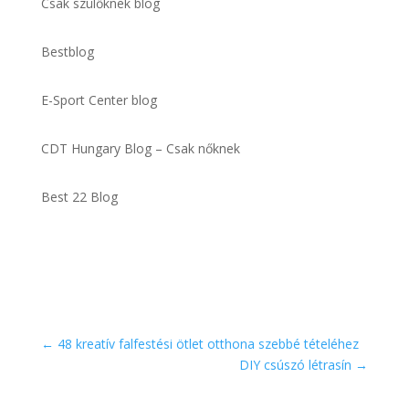
Csak szülőknek blog
Bestblog
E-Sport Center blog
CDT Hungary Blog – Csak nőknek
Best 22 Blog
←
48 kreatív falfestési ötlet otthona szebbé tételéhez
DIY csúszó létrasín
→