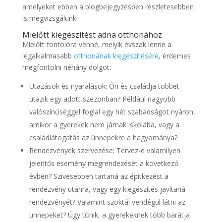
amelyeket ebben a blogbejegyzésben részletesebben
is megvizsgálunk.
Mielőtt kiegészítést adna otthonához
Mielőtt fontolóra venné, melyik évszak lenne a
legalkalmasabb
otthonának kiegészítésére
, érdemes
megfontolni néhány dolgot:
Utazások és nyaralások: Ön és családja többet
utazik egy adott szezonban? Például nagyobb
valószínűséggel foglal egy hét szabadságot nyáron,
amikor a gyerekek nem járnak iskolába, vagy a
családlátogatás az ünnepekre a hagyománya?
Rendezvények szervezése: Tervez-e valamilyen
jelentős esemény megrendezését a következő
évben? Szívesebben tartaná az építkezést a
rendezvény utánra, vagy egy kiegészítés javítaná
rendezvényét? Valamint szoktál vendégül látni az
ünnepeket? Úgy tűnik, a gyerekeknek több barátja