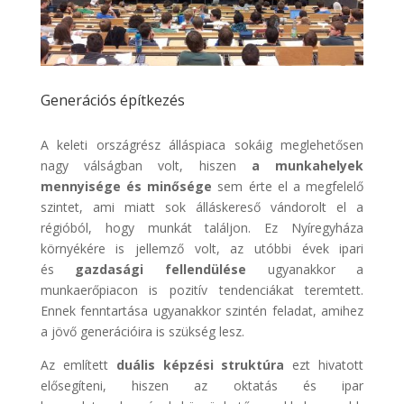
Generációs építkezés
A keleti országrész álláspiaca sokáig meglehetősen
nagy válságban volt, hiszen
a munkahelyek
mennyisége és minősége
sem érte el a megfelelő
szintet, ami miatt sok álláskereső vándorolt el a
régióból, hogy munkát találjon. Ez Nyíregyháza
környékére is jellemző volt, az utóbbi évek ipari
és
gazdasági fellendülése
ugyanakkor a
munkaerőpiacon is pozitív tendenciákat teremtett.
Ennek fenntartása ugyanakkor szintén feladat, amihez
a jövő generációira is szükség lesz.
Az említett
duális képzési struktúra
ezt hivatott
elősegíteni, hiszen az oktatás és ipar