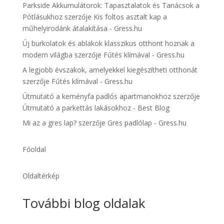
Parkside Akkumulátorok: Tapasztalatok és Tanácsok a
Pótlásukhoz
szerzője
Kis foltos asztalt kap a
műhelyirodánk átalakítása - Gress.hu
Új burkolatok és ablakok klasszikus otthont hoznak a
modern világba
szerzője
Fűtés klímával - Gress.hu
A legjobb évszakok, amelyekkel kiegészítheti otthonát
szerzője
Fűtés klímával - Gress.hu
Útmutató a keményfa padlós apartmanokhoz
szerzője
Útmutató a parkettás lakásokhoz - Best Blog
Mi az a gres lap?
szerzője
Gres padlólap - Gress.hu
Főoldal
Oldaltérkép
További blog oldalak