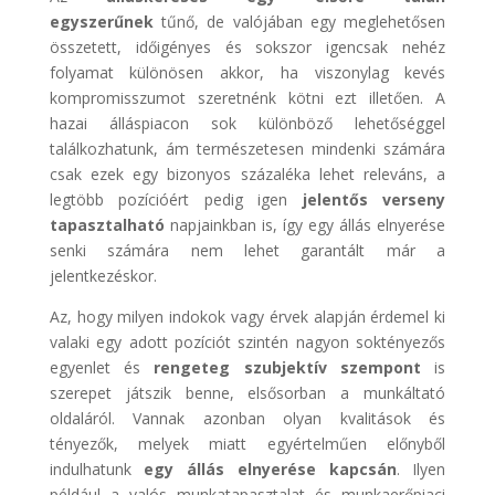
egyszerűnek
tűnő, de valójában egy meglehetősen
összetett, időigényes és sokszor igencsak nehéz
folyamat különösen akkor, ha viszonylag kevés
kompromisszumot szeretnénk kötni ezt illetően. A
hazai álláspiacon sok különböző lehetőséggel
találkozhatunk, ám természetesen mindenki számára
csak ezek egy bizonyos százaléka lehet releváns, a
legtöbb pozícióért pedig igen
jelentős verseny
tapasztalható
napjainkban is, így egy állás elnyerése
senki számára nem lehet garantált már a
jelentkezéskor.
Az, hogy milyen indokok vagy érvek alapján érdemel ki
valaki egy adott pozíciót szintén nagyon soktényezős
egyenlet és
rengeteg szubjektív szempont
is
szerepet játszik benne, elsősorban a munkáltató
oldaláról. Vannak azonban olyan kvalitások és
tényezők, melyek miatt egyértelműen előnyből
indulhatunk
egy állás elnyerése kapcsán
. Ilyen
például a valós munkatapasztalat és munkaerőpiaci