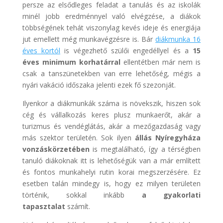
persze az elsődleges feladat a tanulás és az iskolák
minél jobb eredménnyel való elvégzése, a diákok
többségének tehát viszonylag kevés ideje és energiája
jut emellett még munkavégzésre is. Bár
diákmunka 16
éves kortól
is végezhető szülői engedéllyel és a
15
éves minimum korhatárral
ellentétben már nem is
csak a tanszünetekben van erre lehetőség, mégis a
nyári vakáció időszaka jelenti ezek fő szezonját.
Ilyenkor a diákmunkák száma is növekszik, hiszen sok
cég és vállalkozás keres plusz munkaerőt, akár a
turizmus és vendéglátás, akár a mezőgazdaság vagy
más szektor területén. Sok ilyen
állás Nyíregyháza
vonzáskörzetében
is megtalálható, így a térségben
tanuló diákoknak itt is lehetőségük van a már említett
és fontos munkahelyi rutin korai megszerzésére. Ez
esetben talán mindegy is, hogy ez milyen területen
történik, sokkal inkább
a gyakorlati
tapasztalat
számít.