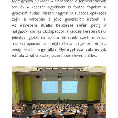
Nyíregyháza diáksága – elsősorban a felsőoktatásban
tanulók – kapcsán egyébként is fontos fogalom a
gyakorlati tudás, hiszen nagyon is tudatos építkezés
zajlik a városban a jövő generációit illetően is.
Az
egyetem duális képzései során
pedig a
hallgatók már az iskolapadból, a képzés keretein belül
jelentős gyakorlati rutinra tehetnek szert a város
munkaerőpiacán is megtalálható cégeknél, emiatt
pedig később
egy állás Nyíregyháza valamelyik
vállalatánál
sokkal egyszerűbben elnyerhető lesz.