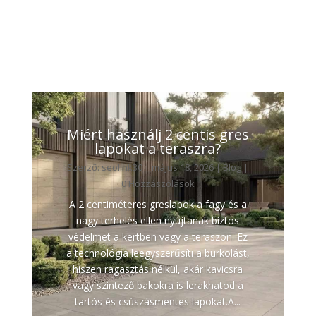
Miért használj 2 centis gres
lapokat a teraszra?
Szerző:
seolink30
|
május 18, 2026
|
Blog
|
0 Hozzászólások
A 2 centiméteres greslapok a fagy és a
nagy terhelés ellen nyújtanak biztos
védelmet a kertben vagy a teraszon. Ez
a technológia leegyszerűsíti a burkolást,
hiszen ragasztás nélkül, akár kavicsra
vagy szintező bakokra is lerakhatod a
tartós és csúszásmentes lapokat.A...