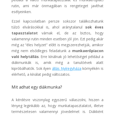
rutin, ami már önmagában is rengeteget javíthat
esélyeinken.
Ezzel kapcsolatban persze sokszor találkozhatunk
túlzó elvárásokkal is, ahol aránytalanul
sok éves
tapasztalatot
várnak el, de az biztos, hogy
valamennyi rutin minden esetben jól jön. Ezt pedig akár
még az “éles helyzet” előtt is megszerezhetjük, amikor
még nem elsődleges feladatunk a
munkaerőpiacon
való helytállás
. Erre kínálnak jó lehetőséget például a
diákmunkák is, amik még a tanulóévek alatt
kipróbálhatók. Sok ilyen
állás Nyíregyháza
környékén is
elérhető, a kínálat pedig változatos.
Mit adhat egy diákmunka?
A kérdésre viszonylag egyszerű válaszolni, hiszen a
lényeg leginkább az, hogy munkatapasztalatot, illetve
természetesen valamennyi jövedelmet is. Diákként