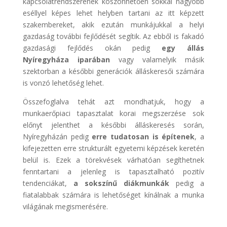
kapcsolatrendszerének köszönhetően sokkal nagyobb
eséllyel képes lehet helyben tartani az itt képzett
szakembereket, akik ezután munkájukkal a helyi
gazdaság további fejlődését segítik. Az ebből is fakadó
gazdasági fejlődés okán pedig
egy állás
Nyíregyháza iparában
vagy valamelyik másik
szektorban a későbbi generációk álláskeresői számára
is vonzó lehetőség lehet.
Összefoglalva tehát azt mondhatjuk, hogy a
munkaerőpiaci tapasztalat korai megszerzése sok
előnyt jelenthet a későbbi álláskeresés során,
Nyíregyházán pedig
erre tudatosan is építenek
, a
kifejezetten erre strukturált egyetemi képzések keretén
belül is. Ezek a törekvések várhatóan segíthetnek
fenntartani a jelenleg is tapasztalható pozitív
tendenciákat,
a sokszínű diákmunkák
pedig a
fiatalabbak számára is lehetőséget kínálnak a munka
világának megismerésére.