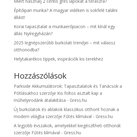
Miért használj 2 centis gres lapokat a teraszra?
Építőipari munka? A magyar vidéken is sokfelé találni
állást!
Korai tapasztalat a munkaerőpiacon – mit kínál egy
állás Nyíregyházán?
2025 legnépszerűbb burkolati trendjei – mit válassz
otthonodba?
Helytakarékos tippek, inspirációk kis terekhez
Hozzászólások
Parkside Akkumulátorok: Tapasztalatok és Tanácsok a
Pótlásukhoz
szerzője
Kis foltos asztalt kap a
műhelyirodánk átalakítása - Gress.hu
Új burkolatok és ablakok klasszikus otthont hoznak a
modern világba
szerzője
Fűtés klímával - Gress.hu
A legjobb évszakok, amelyekkel kiegészítheti otthonát
szerzője
Fűtés klímával - Gress.hu