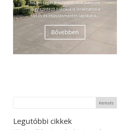
hiszen ragasztás nélkül, akár kavicsra
vagy szintező bakokra is lerakhatod a
tartós és csúszásmentes lapokat.A...
Bővebben
Keresés
Legutóbbi cikkek