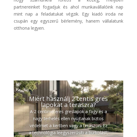
partnereinket fogadjuk és ahol munkavállalóink nap
mint nap a feladatukat végzik. Egy kiadó iroda ne
csupán egy egyszerű bérlemény, hanem vállalatunk
otthona legyen.
Miért használj 2 centis gres
lapokat a teraszra?
A 2 centiméteres greslapok a fagy és a
nagy terhelés ellen nyújtanak biztos
védelmet a kertben vagy a teraszon. Ez
a technológia leegyszerűsíti a burkolást,