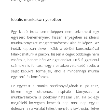
Ideális munkakörnyezetben
Egy kiadó iroda semmiképpen nem tekinthető egy
egyszerű bérleménynek, hiszen lényegében az ideális
munkakörnyezet megteremtésének alapját képezi. Az
irodák kapcsán eleve inkább a bérlési konstrukcióval
találkozhatunk a piacon, hiszen a cégek többsége nem
vásárolja, hanem bérli az ingatlanokat. Ettől függetlenül
számukra is fontos, hogy a birtokba vett kiadó irodát a
saját képükre formálják, ahol a mindennapi munka
egyszerű és komfortos.
Ez egyrészt a munka hatékonyságának is jót tesz,
hiszen egy otthonos, inspiráló környezet a
munkavállalókra is jótékony hatással van. Ha ők egy
megfelelő közegben képesek nap mint nap együtt
dolgozni, az a vállalat teljesítményét is javíthatja, illetve