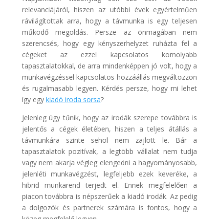
relevanciájáról, hiszen az utóbbi évek egyértelműen
rávilágítottak arra, hogy a távmunka is egy teljesen
működő megoldás. Persze az önmagában nem
szerencsés, hogy egy kényszerhelyzet ruházta fel a
cégeket az ezzel kapcsolatos komolyabb
tapasztalatokkal, de arra mindenképpen jó volt, hogy a
munkavégzéssel kapcsolatos hozzáállás megváltozzon
és rugalmasabb legyen. Kérdés persze, hogy mi lehet
így egy
kiadó iroda sorsa
?
Jelenleg úgy tűnik, hogy az irodák szerepe továbbra is
jelentős a cégek életében, hiszen a teljes átállás a
távmunkára szinte sehol nem zajlott le. Bár a
tapasztalatok pozitívak, a legtöbb vállalat nem tudja
vagy nem akarja végleg elengedni a hagyományosabb,
jelenléti munkavégzést, legfeljebb ezek keveréke, a
hibrid munkarend terjedt el. Ennek megfelelően a
piacon továbbra is népszerűek a kiadó irodák. Az pedig
a dolgozók és partnerek számára is fontos, hogy a
közeg megfelelő legyen.