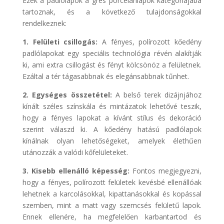
Ezek a padlólapok a gres porcelánlapok kategóriájába
tartoznak, és a következő tulajdonságokkal
rendelkeznek:
1. Felületi csillogás:
A fényes, polírozott kőedény
padlólapokat egy speciális technológia révén alakítják
ki, ami extra csillogást és fényt kölcsönöz a felületnek.
Ezáltal a tér tágasabbnak és elegánsabbnak tűnhet.
2. Egységes összetétel:
A belső terek dizájnjához
kínált széles színskála és mintázatok lehetővé teszik,
hogy a fényes lapokat a kívánt stílus és dekoráció
szerint válaszd ki. A kőedény hatású padlólapok
kínálnak olyan lehetőségeket, amelyek élethűen
utánozzák a valódi kőfelületeket.
3. Kisebb ellenálló képesség:
Fontos megjegyezni,
hogy a fényes, polírozott felületek kevésbé ellenállóak
lehetnek a karcolásokkal, kipattanásokkal és kopással
szemben, mint a matt vagy szemcsés felületű lapok.
Ennek ellenére, ha megfelelően karbantartod és