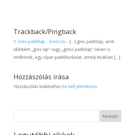
Trackback/Pingback
Gres padlólap - Gress.hu
- […] gres padlólap, amit
időnként „gres lap” vagy „gress padlólap” néven is
említenek, egy olyan padlóburkolat, amely kiválóan […]
Hozzászólás írása
Hozzászólás küldéséhez
be kell jelentkezni
.
Keresés
Legutóbbi cikkek