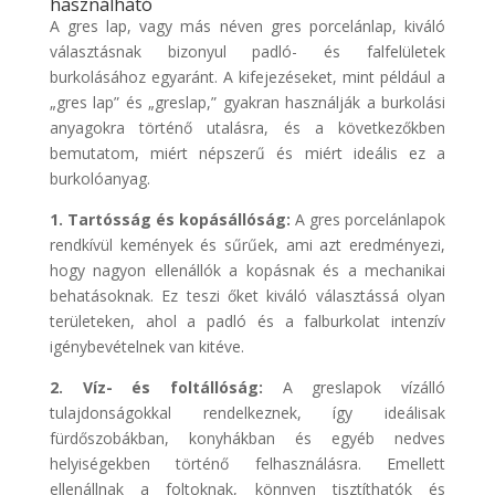
használható
A gres lap, vagy más néven gres porcelánlap, kiváló
választásnak bizonyul padló- és falfelületek
burkolásához egyaránt. A kifejezéseket, mint például a
„gres lap” és „greslap,” gyakran használják a burkolási
anyagokra történő utalásra, és a következőkben
bemutatom, miért népszerű és miért ideális ez a
burkolóanyag.
1. Tartósság és kopásállóság:
A gres porcelánlapok
rendkívül kemények és sűrűek, ami azt eredményezi,
hogy nagyon ellenállók a kopásnak és a mechanikai
behatásoknak. Ez teszi őket kiváló választássá olyan
területeken, ahol a padló és a falburkolat intenzív
igénybevételnek van kitéve.
2. Víz- és foltállóság:
A greslapok vízálló
tulajdonságokkal rendelkeznek, így ideálisak
fürdőszobákban, konyhákban és egyéb nedves
helyiségekben történő felhasználásra. Emellett
ellenállnak a foltoknak, könnyen tisztíthatók és