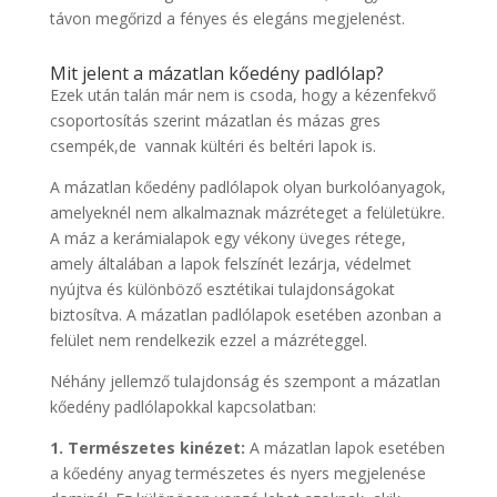
távon megőrizd a fényes és elegáns megjelenést.
Mit jelent a mázatlan kőedény padlólap?
Ezek után talán már nem is csoda, hogy a kézenfekvő
csoportosítás szerint mázatlan és mázas gres
csempék,de vannak kültéri és beltéri lapok is.
A mázatlan kőedény padlólapok olyan burkolóanyagok,
amelyeknél nem alkalmaznak mázréteget a felületükre.
A máz a kerámialapok egy vékony üveges rétege,
amely általában a lapok felszínét lezárja, védelmet
nyújtva és különböző esztétikai tulajdonságokat
biztosítva. A mázatlan padlólapok esetében azonban a
felület nem rendelkezik ezzel a mázréteggel.
Néhány jellemző tulajdonság és szempont a mázatlan
kőedény padlólapokkal kapcsolatban:
1. Természetes kinézet:
A mázatlan lapok esetében
a kőedény anyag természetes és nyers megjelenése