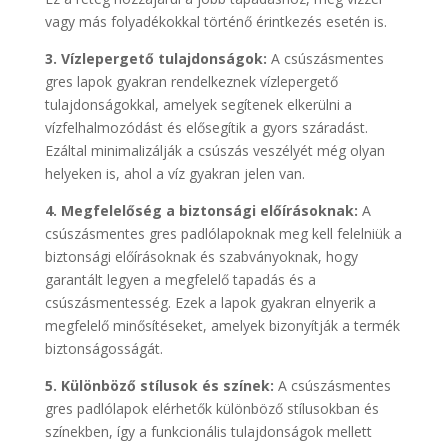
vagy más folyadékokkal történő érintkezés esetén is.
3. Vízlepergető tulajdonságok:
A csúszásmentes
gres lapok gyakran rendelkeznek vízlepergető
tulajdonságokkal, amelyek segítenek elkerülni a
vízfelhalmozódást és elősegítik a gyors száradást.
Ezáltal minimalizálják a csúszás veszélyét még olyan
helyeken is, ahol a víz gyakran jelen van.
4. Megfelelőség a biztonsági előírásoknak:
A
csúszásmentes gres padlólapoknak meg kell felelniük a
biztonsági előírásoknak és szabványoknak, hogy
garantált legyen a megfelelő tapadás és a
csúszásmentesség. Ezek a lapok gyakran elnyerik a
megfelelő minősítéseket, amelyek bizonyítják a termék
biztonságosságát.
5. Különböző stílusok és színek:
A csúszásmentes
gres padlólapok elérhetők különböző stílusokban és
színekben, így a funkcionális tulajdonságok mellett