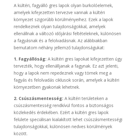
A kültéri, fagyálló gres lapok olyan burkolóelemek,
amelyek kifejezetten tervezve vannak a kültéri
környezet szigorúbb körülményeihez. Ezek a lapok
rendelkeznek olyan tulajdonságokkal, amelyek
ellenállnak a változó időjárási feltételeknek, különösen
a fagyásnak és a felolvadásnak. Az alábbiakban
bemutatom néhány jellemző tulajdonságukat:
1. Fagyállóság:
A kültéri gres lapokat kifejezetten úgy
tervezték, hogy ellenálljanak a fagynak. Ez azt jelenti,
hogy a lapok nem repedeznek vagy törnek meg a
fagyás és felolvadás ciklusok során, amelyek a kültéri
környezetben gyakoriak lehetnek.
2. Csúszásmentesség:
A kültéri területeken a
csúszásmentesség rendkívül fontos a biztonságos
közlekedés érdekében. Ezért a kültéri gres lapok
felülete speciálisan kialakított lehet csúszásmentességi
tulajdonságokkal, különösen nedves körülmények
között.