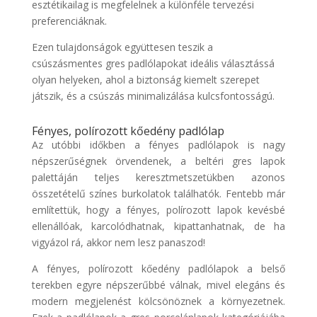
esztétikailag is megfelelnek a különféle tervezési
preferenciáknak.
Ezen tulajdonságok együttesen teszik a
csúszásmentes gres padlólapokat ideális választássá
olyan helyeken, ahol a biztonság kiemelt szerepet
játszik, és a csúszás minimalizálása kulcsfontosságú.
Fényes, polírozott kőedény padlólap
Az utóbbi időkben a fényes padlólapok is nagy
népszerűségnek örvendenek, a beltéri gres lapok
palettáján teljes keresztmetszetükben azonos
összetételű színes burkolatok találhatók. Fentebb már
említettük, hogy a fényes, polírozott lapok kevésbé
ellenállóak, karcolódhatnak, kipattanhatnak, de ha
vigyázol rá, akkor nem lesz panaszod!
A fényes, polírozott kőedény padlólapok a belső
terekben egyre népszerűbbé válnak, mivel elegáns és
modern megjelenést kölcsönöznek a környezetnek.