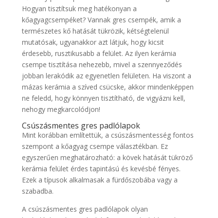
Hogyan tisztítsuk meg hatékonyan a
kőagyagcsempéket? Vannak gres csempék, amik a
természetes kő hatását tükrözik, kétségtelenül
mutatósak, ugyanakkor azt látjuk, hogy kicsit
érdesebb, rusztikusabb a felület. Az ilyen kerámia
csempe tisztítása nehezebb, mivel a szennyeződés
jobban lerakódik az egyenetlen felületen. Ha viszont a
mázas kerámia a szíved csücske, akkor mindenképpen
ne feledd, hogy könnyen tisztítható, de vigyázni kell,
nehogy megkarcolódjon!
Csúszásmentes gres padlólapok
Mint korábban említettük, a csúszásmentesség fontos
szempont a kőagyag csempe választékban. Ez
egyszerűen meghatározható: a kövek hatását tükröző
kerámia felület érdes tapintású és kevésbé fényes.
Ezek a típusok alkalmasak a fürdőszobába vagy a
szabadba.
A csúszásmentes gres padlólapok olyan