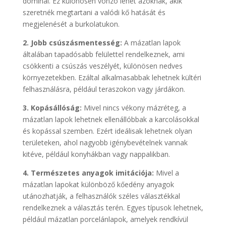
dominál. Ez különösen vonzó lehet azoknak, akik
szeretnék megtartani a valódi kő hatását és
megjelenését a burkolatukon.
2. Jobb csúszásmentesség:
A mázatlan lapok
általában tapadósabb felülettel rendelkeznek, ami
csökkenti a csúszás veszélyét, különösen nedves
környezetekben. Ezáltal alkalmasabbak lehetnek kültéri
felhasználásra, például teraszokon vagy járdákon.
3. Kopásállóság:
Mivel nincs vékony mázréteg, a
mázatlan lapok lehetnek ellenállóbbak a karcolásokkal
és kopással szemben. Ezért ideálisak lehetnek olyan
területeken, ahol nagyobb igénybevételnek vannak
kitéve, például konyhákban vagy nappalikban.
4. Természetes anyagok imitációja:
Mivel a
mázatlan lapokat különböző kőedény anyagok
utánozhatják, a felhasználók széles választékkal
rendelkeznek a választás terén. Egyes típusok lehetnek,
például mázatlan porcelánlapok, amelyek rendkívül