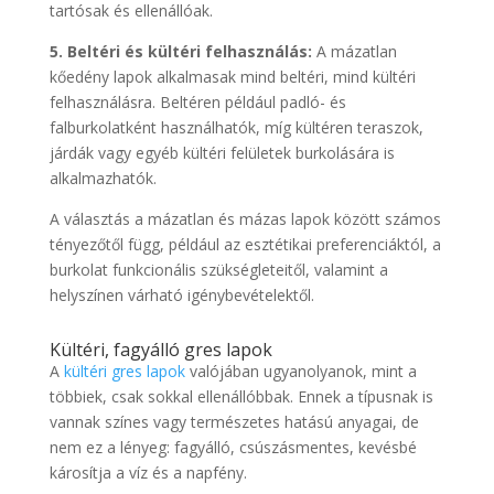
tartósak és ellenállóak.
5. Beltéri és kültéri felhasználás:
A mázatlan
kőedény lapok alkalmasak mind beltéri, mind kültéri
felhasználásra. Beltéren például padló- és
falburkolatként használhatók, míg kültéren teraszok,
járdák vagy egyéb kültéri felületek burkolására is
alkalmazhatók.
A választás a mázatlan és mázas lapok között számos
tényezőtől függ, például az esztétikai preferenciáktól, a
burkolat funkcionális szükségleteitől, valamint a
helyszínen várható igénybevételektől.
Kültéri, fagyálló gres lapok
A
kültéri gres lapok
valójában ugyanolyanok, mint a
többiek, csak sokkal ellenállóbbak. Ennek a típusnak is
vannak színes vagy természetes hatású anyagai, de
nem ez a lényeg: fagyálló, csúszásmentes, kevésbé
károsítja a víz és a napfény.