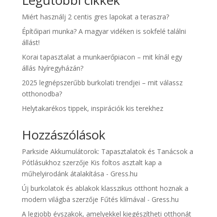
Miért használj 2 centis gres lapokat a teraszra?
Építőipari munka? A magyar vidéken is sokfelé találni
állást!
Korai tapasztalat a munkaerőpiacon – mit kínál egy
állás Nyíregyházán?
2025 legnépszerűbb burkolati trendjei – mit válassz
otthonodba?
Helytakarékos tippek, inspirációk kis terekhez
Hozzászólások
Parkside Akkumulátorok: Tapasztalatok és Tanácsok a
Pótlásukhoz
szerzője
Kis foltos asztalt kap a
műhelyirodánk átalakítása - Gress.hu
Új burkolatok és ablakok klasszikus otthont hoznak a
modern világba
szerzője
Fűtés klímával - Gress.hu
A legjobb évszakok, amelyekkel kiegészítheti otthonát