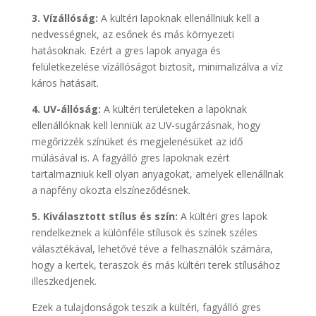
3. Vízállóság:
A kültéri lapoknak ellenállniuk kell a
nedvességnek, az esőnek és más környezeti
hatásoknak. Ezért a gres lapok anyaga és
felületkezelése vízállóságot biztosít, minimalizálva a víz
káros hatásait.
4. UV-állóság:
A kültéri területeken a lapoknak
ellenállóknak kell lenniük az UV-sugárzásnak, hogy
megőrizzék színüket és megjelenésüket az idő
múlásával is. A fagyálló gres lapoknak ezért
tartalmazniuk kell olyan anyagokat, amelyek ellenállnak
a napfény okozta elszíneződésnek.
5. Kiválasztott stílus és szín:
A kültéri gres lapok
rendelkeznek a különféle stílusok és színek széles
választékával, lehetővé téve a felhasználók számára,
hogy a kertek, teraszok és más kültéri terek stílusához
illeszkedjenek.
Ezek a tulajdonságok teszik a kültéri, fagyálló gres