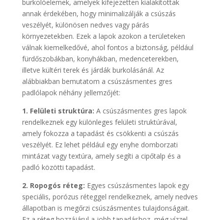
burkolóelemek, amelyek kifejezetten kialakítottak
annak érdekében, hogy minimalizálják a csúszás
veszélyét, különösen nedves vagy párás
környezetekben. Ezek a lapok azokon a területeken
válnak kiemelkedővé, ahol fontos a biztonság, például
fürdőszobákban, konyhákban, medenceterekben,
illetve kültéri terek és járdák burkolásánál. Az
alábbiakban bemutatom a csúszásmentes gres
padlólapok néhány jellemzőjét:
1. Felületi struktúra:
A csúszásmentes gres lapok
rendelkeznek egy különleges felületi struktúrával,
amely fokozza a tapadást és csökkenti a csúszás
veszélyét. Ez lehet például egy enyhe domborzati
mintázat vagy textúra, amely segíti a cipőtalp és a
padló közötti tapadást.
2. Ropogós réteg:
Egyes csúszásmentes lapok egy
speciális, porózus réteggel rendelkeznek, amely nedves
állapotban is megőrzi csúszásmentes tulajdonságait.
Ez a réteg hozzájárul a jobb tapadáshoz, még vízzel