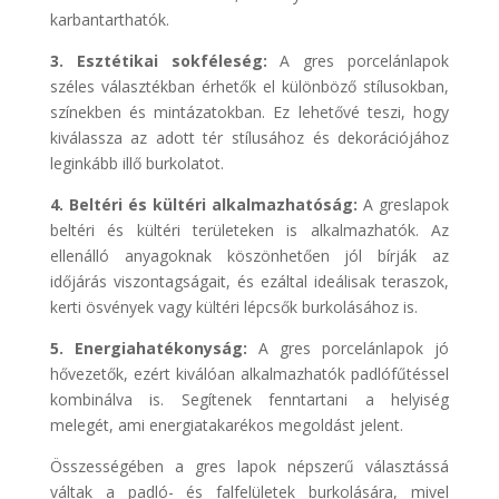
karbantarthatók.
3. Esztétikai sokféleség:
A gres porcelánlapok
széles választékban érhetők el különböző stílusokban,
színekben és mintázatokban. Ez lehetővé teszi, hogy
kiválassza az adott tér stílusához és dekorációjához
leginkább illő burkolatot.
4. Beltéri és kültéri alkalmazhatóság:
A greslapok
beltéri és kültéri területeken is alkalmazhatók. Az
ellenálló anyagoknak köszönhetően jól bírják az
időjárás viszontagságait, és ezáltal ideálisak teraszok,
kerti ösvények vagy kültéri lépcsők burkolásához is.
5. Energiahatékonyság:
A gres porcelánlapok jó
hővezetők, ezért kiválóan alkalmazhatók padlófűtéssel
kombinálva is. Segítenek fenntartani a helyiség
melegét, ami energiatakarékos megoldást jelent.
Összességében a gres lapok népszerű választássá
váltak a padló- és falfelületek burkolására, mivel