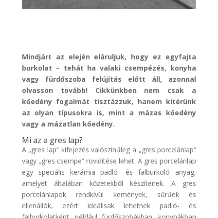
Mindjárt az elején eláruljuk, hogy ez egyfajta
burkolat – tehát ha valaki csempézés, konyha
vagy fürdőszoba felújítás előtt áll, azonnal
olvasson tovább! Cikkünkben nem csak a
kőedény fogalmát tisztázzuk, hanem kitérünk
az olyan típusokra is, mint a mázas kőedény
vagy a mázatlan kőedény.
Mi az a gres lap?
A „gres lap” kifejezés valószínűleg a „gres porcelánlap”
vagy „gres csempe” rövidítése lehet. A gres porcelánlap
egy speciális kerámia padló- és falburkoló anyag,
amelyet általában kőzetekből készítenek. A gres
porcelánlapok rendkívül kemények, sűrűek és
ellenállók, ezért ideálisak lehetnek padló- és
falburkolatként, például fürdőszobákban, konyhákban