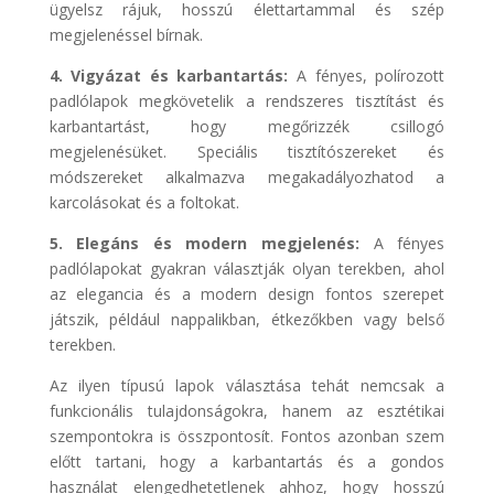
ügyelsz rájuk, hosszú élettartammal és szép
megjelenéssel bírnak.
4. Vigyázat és karbantartás:
A fényes, polírozott
padlólapok megkövetelik a rendszeres tisztítást és
karbantartást, hogy megőrizzék csillogó
megjelenésüket. Speciális tisztítószereket és
módszereket alkalmazva megakadályozhatod a
karcolásokat és a foltokat.
5. Elegáns és modern megjelenés:
A fényes
padlólapokat gyakran választják olyan terekben, ahol
az elegancia és a modern design fontos szerepet
játszik, például nappalikban, étkezőkben vagy belső
terekben.
Az ilyen típusú lapok választása tehát nemcsak a
funkcionális tulajdonságokra, hanem az esztétikai
szempontokra is összpontosít. Fontos azonban szem
előtt tartani, hogy a karbantartás és a gondos
használat elengedhetetlenek ahhoz, hogy hosszú