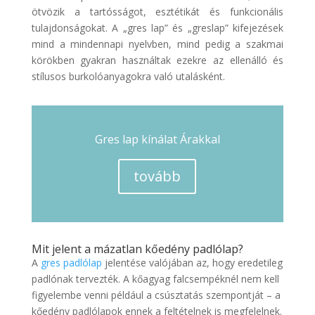
ötvözik a tartósságot, esztétikát és funkcionális
tulajdonságokat. A „gres lap” és „greslap” kifejezések
mind a mindennapi nyelvben, mind pedig a szakmai
körökben gyakran használtak ezekre az ellenálló és
stílusos burkolóanyagokra való utalásként.
Gres lap kínálat Árakkal
tovább
Mit jelent a mázatlan kőedény padlólap?
A
gres padlólap
jelentése valójában az, hogy eredetileg
padlónak tervezték. A kőagyag falcsempéknél nem kell
figyelembe venni például a csúsztatás szempontját – a
kőedény padlólapok ennek a feltételnek is megfelelnek.