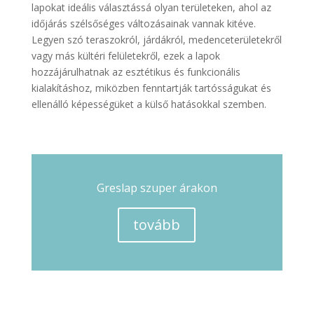
lapokat ideális választássá olyan területeken, ahol az
időjárás szélsőséges változásainak vannak kitéve.
Legyen szó teraszokról, járdákról, medenceterületekről
vagy más kültéri felületekről, ezek a lapok
hozzájárulhatnak az esztétikus és funkcionális
kialakításhoz, miközben fenntartják tartósságukat és
ellenálló képességüket a külső hatásokkal szemben.
Greslap szuper árakon
tovább