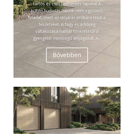
tartós és csúszásmentes lapokat.A
kültéri burkolás nálunk nem egyszerű
feladat, mert az időjárás próbára teszi a
felületeket. A fagy és a hőség
váltakozása hamar tönkreteszi a
gyengébb minőségű anyagokat. A...
Bővebben