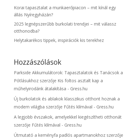
Korai tapasztalat a munkaerőpiacon – mit kínál egy
állás Nyíregyházán?
2025 legnépszerűbb burkolati trendjei – mit válassz
otthonodba?
Helytakarékos tippek, inspirációk kis terekhez
Hozzászólások
Parkside Akkumulátorok: Tapasztalatok és Tanácsok a
Pótlásukhoz
szerzője
Kis foltos asztalt kap a
műhelyirodánk átalakítása - Gress.hu
Új burkolatok és ablakok klasszikus otthont hoznak a
modern világba
szerzője
Fűtés klímával - Gress.hu
A legjobb évszakok, amelyekkel kiegészítheti otthonát
szerzője
Fűtés klímával - Gress.hu
Útmutató a keményfa padlós apartmanokhoz
szerzője