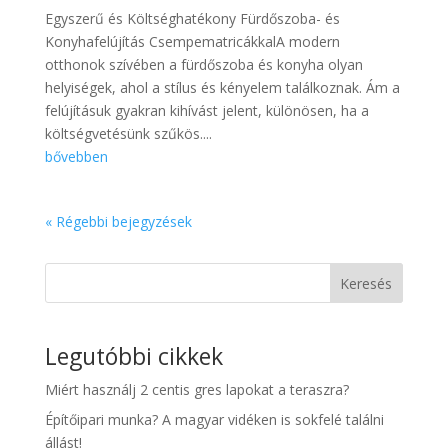
Egyszerű és Költséghatékony Fürdőszoba- és
Konyhafelújítás CsempematricákkalA modern
otthonok szívében a fürdőszoba és konyha olyan
helyiségek, ahol a stílus és kényelem találkoznak. Ám a
felújításuk gyakran kihívást jelent, különösen, ha a
költségvetésünk szűkös....
bővebben
« Régebbi bejegyzések
Keresés
Legutóbbi cikkek
Miért használj 2 centis gres lapokat a teraszra?
Építőipari munka? A magyar vidéken is sokfelé találni
állást!