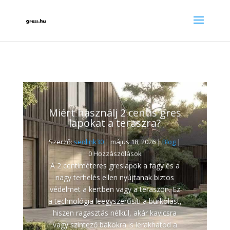
Miért használj 2 centis gres
lapokat a teraszra?
Szerző:
seolink30
|
május 18, 2026
|
Blog
|
0 Hozzászólások
A 2 centiméteres greslapok a fagy és a
nagy terhelés ellen nyújtanak biztos
védelmet a kertben vagy a teraszon. Ez
a technológia leegyszerűsíti a burkolást,
hiszen ragasztás nélkül, akár kavicsra
vagy szintező bakokra is lerakhatod a