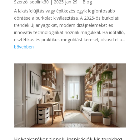
Szerző:
seolink30
|
2025 jan 29
|
Blog
A lakásfelújítás vagy építkezés egyik legfontosabb
döntése a burkolat kiválasztása. A 2025-ös burkolati
trendek új anyagokat, modern dizájnelemeket és
innovatív technológiákat hoznak magukkal. Ha időtálló,
esztétikus és praktikus megoldást keresel, olvasd el a...
bővebben
Helytakarékos tippek, inspirációk kis terekhez