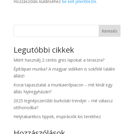
Hozzászólás küldéséhez
be kell jelentkezni
.
Keresés
Legutóbbi cikkek
Miért használj 2 centis gres lapokat a teraszra?
Építőipari munka? A magyar vidéken is sokfelé találni
állást!
Korai tapasztalat a munkaerőpiacon – mit kínál egy
állás Nyíregyházán?
2025 legnépszerűbb burkolati trendjei – mit válassz
otthonodba?
Helytakarékos tippek, inspirációk kis terekhez
Hozzászólások