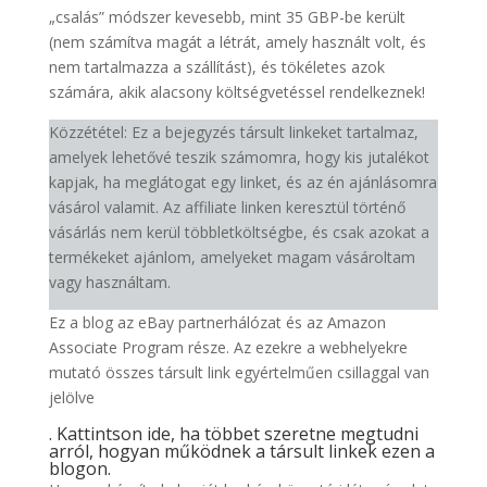
„csalás” módszer kevesebb, mint 35 GBP-be került
(nem számítva magát a létrát, amely használt volt, és
nem tartalmazza a szállítást), és tökéletes azok
számára, akik alacsony költségvetéssel rendelkeznek!
Közzététel: Ez a bejegyzés társult linkeket tartalmaz,
amelyek lehetővé teszik számomra, hogy kis jutalékot
kapjak, ha meglátogat egy linket, és az én ajánlásomra
vásárol valamit. Az affiliate linken keresztül történő
vásárlás nem kerül többletköltségbe, és csak azokat a
termékeket ajánlom, amelyeket magam vásároltam
vagy használtam.
Ez a blog az eBay partnerhálózat és az Amazon
Associate Program része. Az ezekre a webhelyekre
mutató összes társult link egyértelműen csillaggal van
jelölve
. Kattintson ide, ha többet szeretne megtudni
arról, hogyan működnek a társult linkek ezen a
blogon.