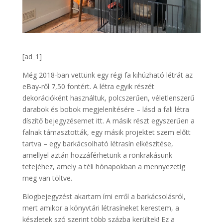
[ad_1]
Még 2018-ban vettünk egy régi fa kihúzható létrát az
eBay-ről 7,50 fontért. A létra egyik részét
dekorációként használtuk, polcszerűen, véletlenszerű
darabok és bobok megjelenítésére – lásd a fali létra
díszítő bejegyzésemet itt. A másik részt egyszerűen a
falnak támasztották, egy másik projektet szem előtt
tartva – egy barkácsolható létrasín elkészítése,
amellyel aztán hozzáférhetünk a rönkrakásunk
tetejéhez, amely a téli hónapokban a mennyezetig
meg van töltve.
Blogbejegyzést akartam írni erről a barkácsolásról,
mert amikor a könyvtári létrasíneket kerestem, a
készletek szó szerint több százba kerültek! Ez a