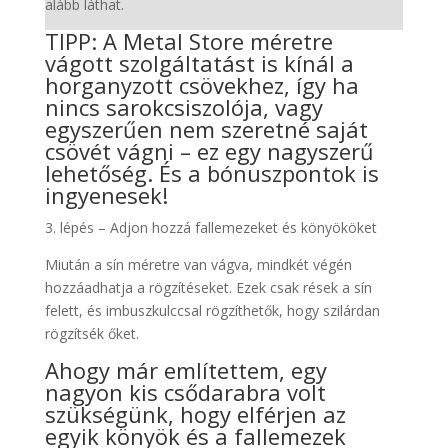
alább láthat.
TIPP: A Metal Store méretre
vágott szolgáltatást is kínál a
horganyzott csövekhez, így ha
nincs sarokcsiszolója, vagy
egyszerűen nem szeretné saját
csövét vágni – ez egy nagyszerű
lehetőség. És a bónuszpontok is
ingyenesek!
3. lépés – Adjon hozzá fallemezeket és könyököket
Miután a sín méretre van vágva, mindkét végén
hozzáadhatja a rögzítéseket. Ezek csak rések a sín
felett, és imbuszkulccsal rögzíthetők, hogy szilárdan
rögzítsék őket.
Ahogy már említettem, egy
nagyon kis csődarabra volt
szükségünk, hogy elférjen az
egyik könyök és a fallemezek