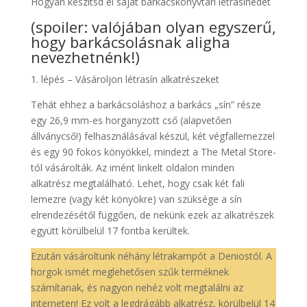
Hogyan készítsd el saját barkácskönyvtári létrasínedet
(spoiler: valójában olyan egyszerű,
hogy barkácsolásnak aligha
nevezhetnénk!)
1. lépés – Vásároljon létrasín alkatrészeket
Tehát ehhez a barkácsoláshoz a barkács „sín” része
egy 26,9 mm-es horganyzott cső (alapvetően
állványcső!) felhasználásával készül, két végfallemezzel
és egy 90 fokos könyökkel, mindezt a The Metal Store-
tól vásárolták. Az imént linkelt oldalon minden
alkatrész megtalálható. Lehet, hogy csak két fali
lemezre (vagy két könyökre) van szüksége a sín
elrendezésétől függően, de nekünk ezek az alkatrészek
együtt körülbelül 17 fontba kerültek.
Ezután vásároltunk néhány létrakampót a Deniostól. A
horgok ismét meglehetősen szűk terméknek
számítanak, és nagyon nehéz volt megtalálni az
interneten! Ez volt a legdrágább alkatrész, körülbelül 14