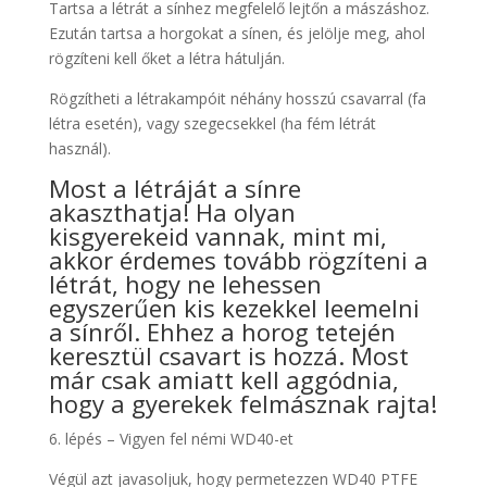
Tartsa a létrát a sínhez megfelelő lejtőn a mászáshoz.
Ezután tartsa a horgokat a sínen, és jelölje meg, ahol
rögzíteni kell őket a létra hátulján.
Rögzítheti a létrakampóit néhány hosszú csavarral (fa
létra esetén), vagy szegecsekkel (ha fém létrát
használ).
Most a létráját a sínre
akaszthatja! Ha olyan
kisgyerekeid vannak, mint mi,
akkor érdemes tovább rögzíteni a
létrát, hogy ne lehessen
egyszerűen kis kezekkel leemelni
a sínről. Ehhez a horog tetején
keresztül csavart is hozzá. Most
már csak amiatt kell aggódnia,
hogy a gyerekek felmásznak rajta!
6. lépés – Vigyen fel némi WD40-et
Végül azt javasoljuk, hogy permetezzen WD40 PTFE