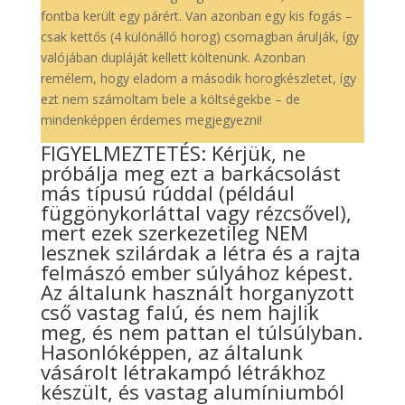
fontba került egy párért. Van azonban egy kis fogás –
csak kettős (4 különálló horog) csomagban árulják, így
valójában dupláját kellett költenünk. Azonban
remélem, hogy eladom a második horogkészletet, így
ezt nem számoltam bele a költségekbe – de
mindenképpen érdemes megjegyezni!
FIGYELMEZTETÉS: Kérjük, ne
próbálja meg ezt a barkácsolást
más típusú rúddal (például
függönykorláttal vagy rézcsővel),
mert ezek szerkezetileg NEM
lesznek szilárdak a létra és a rajta
felmászó ember súlyához képest.
Az általunk használt horganyzott
cső vastag falú, és nem hajlik
meg, és nem pattan el túlsúlyban.
Hasonlóképpen, az általunk
vásárolt létrakampó létrákhoz
készült, és vastag alumíniumból