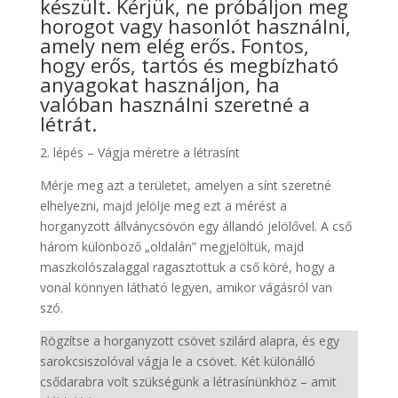
készült. Kérjük, ne próbáljon meg
horogot vagy hasonlót használni,
amely nem elég erős. Fontos,
hogy erős, tartós és megbízható
anyagokat használjon, ha
valóban használni szeretné a
létrát.
2. lépés – Vágja méretre a létrasínt
Mérje meg azt a területet, amelyen a sínt szeretné
elhelyezni, majd jelölje meg ezt a mérést a
horganyzott állványcsövön egy állandó jelölővel. A cső
három különböző „oldalán” megjelöltük, majd
maszkolószalaggal ragasztottuk a cső köré, hogy a
vonal könnyen látható legyen, amikor vágásról van
szó.
Rögzítse a horganyzott csövet szilárd alapra, és egy
sarokcsiszolóval vágja le a csövet. Két különálló
csődarabra volt szükségünk a létrasínünkhöz – amit