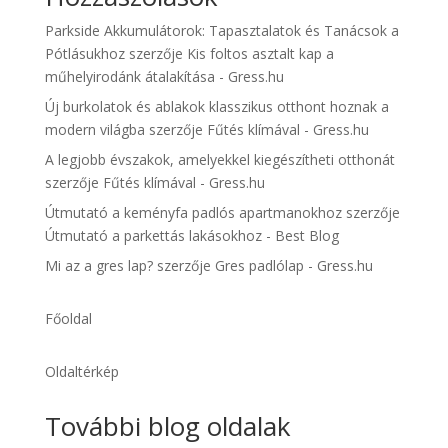
Parkside Akkumulátorok: Tapasztalatok és Tanácsok a
Pótlásukhoz
szerzője
Kis foltos asztalt kap a
műhelyirodánk átalakítása - Gress.hu
Új burkolatok és ablakok klasszikus otthont hoznak a
modern világba
szerzője
Fűtés klímával - Gress.hu
A legjobb évszakok, amelyekkel kiegészítheti otthonát
szerzője
Fűtés klímával - Gress.hu
Útmutató a keményfa padlós apartmanokhoz
szerzője
Útmutató a parkettás lakásokhoz - Best Blog
Mi az a gres lap?
szerzője
Gres padlólap - Gress.hu
Főoldal
Oldaltérkép
További blog oldalak