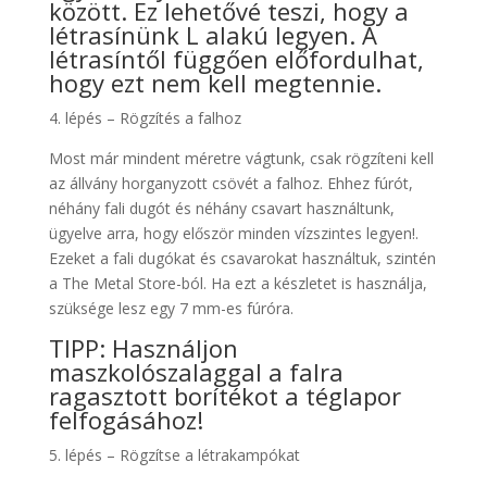
között. Ez lehetővé teszi, hogy a
létrasínünk L alakú legyen. A
létrasíntől függően előfordulhat,
hogy ezt nem kell megtennie.
4. lépés – Rögzítés a falhoz
Most már mindent méretre vágtunk, csak rögzíteni kell
az állvány horganyzott csövét a falhoz. Ehhez fúrót,
néhány fali dugót és néhány csavart használtunk,
ügyelve arra, hogy először minden vízszintes legyen!.
Ezeket a fali dugókat és csavarokat használtuk, szintén
a The Metal Store-ból. Ha ezt a készletet is használja,
szüksége lesz egy 7 mm-es fúróra.
TIPP: Használjon
maszkolószalaggal a falra
ragasztott borítékot a téglapor
felfogásához!
5. lépés – Rögzítse a létrakampókat