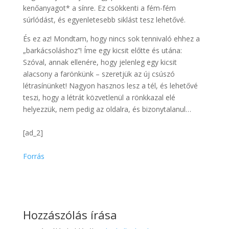
kenőanyagot* a sínre. Ez csökkenti a fém-fém
súrlódást, és egyenletesebb siklást tesz lehetővé.
És ez az! Mondtam, hogy nincs sok tennivaló ehhez a
„barkácsoláshoz”! Íme egy kicsit előtte és utána:
Szóval, annak ellenére, hogy jelenleg egy kicsit
alacsony a farönkünk – szeretjük az új csúszó
létrasínünket! Nagyon hasznos lesz a tél, és lehetővé
teszi, hogy a létrát közvetlenül a rönkkazal elé
helyezzük, nem pedig az oldalra, és bizonytalanul…
[ad_2]
Forrás
Hozzászólás írása