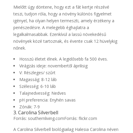
Mielőtt úgy döntene, hogy ezt a fát kertje részévé
teszi, tudjon róla, hogy a növény különös figyelmet
igényel, ha olyan helyen termeszti, amely érzékeny a
penészedésre. A melegebb éghajlatra a
legalkalmasabbak. Ezenkívül a lassú növekedésű
növények közé tartoznak, és évente csak 12 hüvelykig
nőnek.
Hosszú életet élnek. A legidősebb fa 500 éves.
Virágzás ideje: novembertől áprilisig
V: Részleges/ szűrt
Magasság: 8-12 láb
Szélesség: 6-10 láb
Talajnedvesség: Nedves
pH preferencia: Enyhén savas
Zónák: 7-9
3. Carolina Silverbell
Forrás: southernliving.comForrás: flickr.com
A Carolina Silverbell biológiailag Halesia Carolina néven