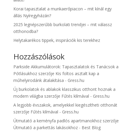
Korai tapasztalat a munkaerőpiacon – mit kínál egy
állás Nyíregyházán?
2025 legnépszerűbb burkolati trendjei – mit válassz
otthonodba?
Helytakarékos tippek, inspirációk kis terekhez
Hozzászólások
Parkside Akkumulátorok: Tapasztalatok és Tanácsok a
Pótlásukhoz
szerzője
Kis foltos asztalt kap a
műhelyirodánk átalakítása - Gress.hu
Új burkolatok és ablakok klasszikus otthont hoznak a
modern világba
szerzője
Fűtés klímával - Gress.hu
A legjobb évszakok, amelyekkel kiegészítheti otthonát
szerzője
Fűtés klímával - Gress.hu
Útmutató a keményfa padlós apartmanokhoz
szerzője
Útmutató a parkettás lakásokhoz - Best Blog