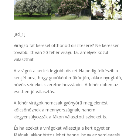
[ad_1]
Virágzó fát keresel otthonod díszítésére? Ne keressen
tovább. Itt van 20 fehér virágú fa, amelyek közül
választhat.
A virágok a kertek legjobb díszei. Ha pedig felkészíti a
kertjét arra, hogy gubóként működjön, akkor nyugtató,
hűvös színeket szeretne hozzáadni. A fehér ebben az
esetben jó választás.
A fehér virágok nemcsak gyönyörű megjelenést
kölcsönöznek a mennyországnak, hanem
kiegyensúlyozzák a fákon választott színeket is.
És ha ezeket a virágokat választja a kert egyetlen
fájának, akkor biztos lehet benne, hogy ez semlegesíti