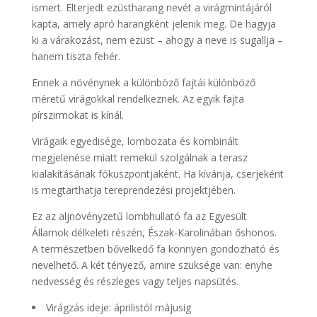
ismert. Elterjedt ezüstharang nevét a virágmintájáról
kapta, amely apró harangként jelenik meg. De hagyja
ki a várakozást, nem ezüst – ahogy a neve is sugallja –
hanem tiszta fehér.
Ennek a növénynek a különböző fajtái különböző
méretű virágokkal rendelkeznek. Az egyik fajta
pírszirmokat is kínál.
Virágaik egyedisége, lombozata és kombinált
megjelenése miatt remekül szolgálnak a terasz
kialakításának fókuszpontjaként. Ha kívánja, cserjeként
is megtarthatja tereprendezési projektjében.
Ez az aljnövényzetű lombhullató fa az Egyesült
Államok délkeleti részén, Észak-Karolinában őshonos.
A természetben bővelkedő fa könnyen gondozható és
nevelhető. A két tényező, amire szüksége van: enyhe
nedvesség és részleges vagy teljes napsütés.
Virágzás ideje: áprilistól májusig