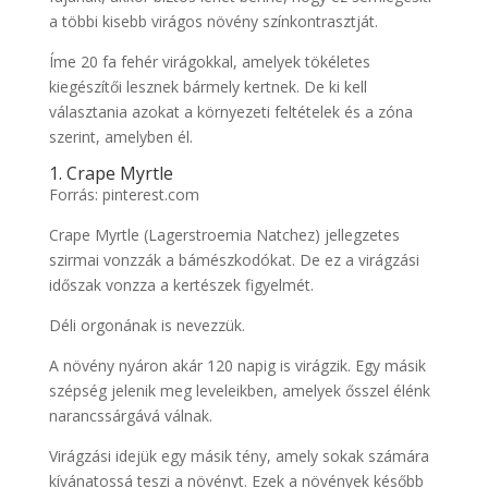
a többi kisebb virágos növény színkontrasztját.
Íme 20 fa fehér virágokkal, amelyek tökéletes
kiegészítői lesznek bármely kertnek. De ki kell
választania azokat a környezeti feltételek és a zóna
szerint, amelyben él.
1. Crape Myrtle
Forrás: pinterest.com
Crape Myrtle (Lagerstroemia Natchez) jellegzetes
szirmai vonzzák a bámészkodókat. De ez a virágzási
időszak vonzza a kertészek figyelmét.
Déli orgonának is nevezzük.
A növény nyáron akár 120 napig is virágzik. Egy másik
szépség jelenik meg leveleikben, amelyek ősszel élénk
narancssárgává válnak.
Virágzási idejük egy másik tény, amely sokak számára
kívánatossá teszi a növényt. Ezek a növények később