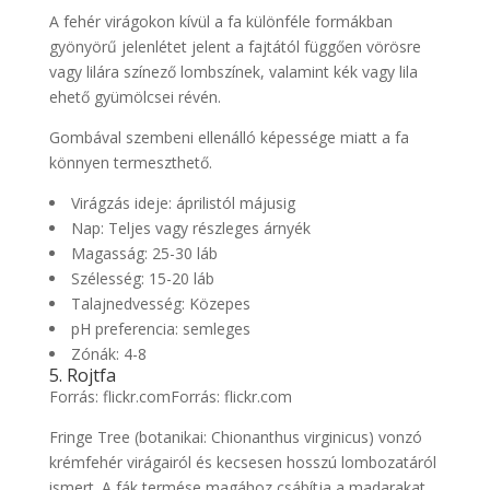
A fehér virágokon kívül a fa különféle formákban
gyönyörű jelenlétet jelent a fajtától függően vörösre
vagy lilára színező lombszínek, valamint kék vagy lila
ehető gyümölcsei révén.
Gombával szembeni ellenálló képessége miatt a fa
könnyen termeszthető.
Virágzás ideje: áprilistól májusig
Nap: Teljes vagy részleges árnyék
Magasság: 25-30 láb
Szélesség: 15-20 láb
Talajnedvesség: Közepes
pH preferencia: semleges
Zónák: 4-8
5. Rojtfa
Forrás: flickr.comForrás: flickr.com
Fringe Tree (botanikai: Chionanthus virginicus) vonzó
krémfehér virágairól és kecsesen hosszú lombozatáról
ismert. A fák termése magához csábítja a madarakat.