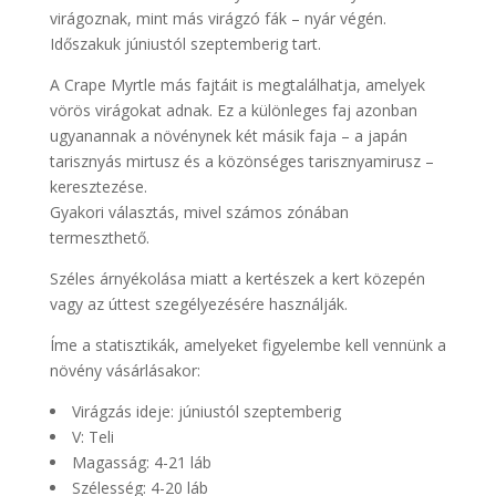
virágoznak, mint más virágzó fák – nyár végén.
Időszakuk júniustól szeptemberig tart.
A Crape Myrtle más fajtáit is megtalálhatja, amelyek
vörös virágokat adnak. Ez a különleges faj azonban
ugyanannak a növénynek két másik faja – a japán
tarisznyás mirtusz és a közönséges tarisznyamirusz –
keresztezése.
Gyakori választás, mivel számos zónában
termeszthető.
Széles árnyékolása miatt a kertészek a kert közepén
vagy az úttest szegélyezésére használják.
Íme a statisztikák, amelyeket figyelembe kell vennünk a
növény vásárlásakor:
Virágzás ideje: júniustól szeptemberig
V: Teli
Magasság: 4-21 láb
Szélesség: 4-20 láb