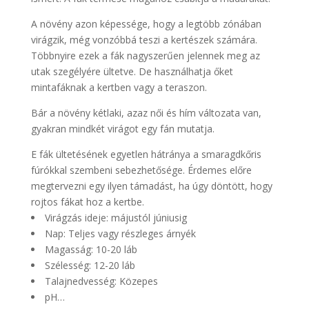
A növény azon képessége, hogy a legtöbb zónában
virágzik, még vonzóbbá teszi a kertészek számára.
Többnyire ezek a fák nagyszerűen jelennek meg az
utak szegélyére ültetve. De használhatja őket
mintafáknak a kertben vagy a teraszon.
Bár a növény kétlaki, azaz női és hím változata van,
gyakran mindkét virágot egy fán mutatja.
E fák ültetésének egyetlen hátránya a smaragdkőris
fúrókkal szembeni sebezhetősége. Érdemes előre
megtervezni egy ilyen támadást, ha úgy döntött, hogy
rojtos fákat hoz a kertbe.
Virágzás ideje: májustól júniusig
Nap: Teljes vagy részleges árnyék
Magasság: 10-20 láb
Szélesség: 12-20 láb
Talajnedvesség: Közepes
pH…