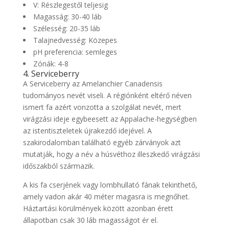
V: Részlegestől teljesig
Magasság: 30-40 láb
Szélesség: 20-35 láb
Talajnedvesség: Közepes
pH preferencia: semleges
Zónák: 4-8
4. Serviceberry
A Serviceberry az Amelanchier Canadensis
tudományos nevét viseli. A régiónként eltérő néven
ismert fa azért vonzotta a szolgálat nevét, mert
virágzási ideje egybeesett az Appalache-hegységben
az istentiszteletek újrakezdő idejével. A
szakirodalomban található egyéb zárványok azt
mutatják, hogy a név a húsvéthoz illeszkedő virágzási
időszakból származik.
A kis fa cserjének vagy lombhullató fának tekinthető,
amely vadon akár 40 méter magasra is megnőhet.
Háztartási körülmények között azonban érett
állapotban csak 30 láb magasságot ér el.