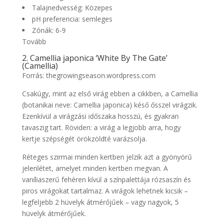
Talajnedvesség: Közepes
pH preferencia: semleges
Zónák: 6-9
Tovább
2. Camellia japonica ‘White By The Gate’
(Camellia)
Forrás: thegrowingseason.wordpress.com
Csakúgy, mint az első virág ebben a cikkben, a Camellia
(botanikai neve: Camellia japonica) késő ősszel virágzik.
Ezenkívül a virágzási időszaka hosszú, és gyakran
tavaszig tart. Röviden: a virág a legjobb arra, hogy
kertje szépségét örökzöldté varázsolja.
Réteges szirmai minden kertben jelzik azt a gyönyörű
jelenlétet, amelyet minden kertben megvan. A
vaníliaszerű fehéren kívül a színpalettája rózsaszín és
piros virágokat tartalmaz. A virágok lehetnek kicsik –
legfeljebb 2 hüvelyk átmérőjűek – vagy nagyok, 5
hüvelyk átmérőjűek.