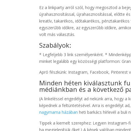
Ez a linkparty arról szól, hogy megosztod a bejeg
újrahasznosítással, újrahasznosítással, előtte és
kreatív, takarékos, időtakarékos, pénztakarékos
egyszerűbb időkre, az egyszerűbb időkre, amiko
volt más választás.
Szabályok:
* Legfeljebb 3 link személyenként. * Mindenkép
minket legalább egy közösségi platformon: Gran
Apró fészkünk: Instagram, Facebook, Pinterest 
Minden héten kiválasztunk fu
médiánkban és a következő pa
(A linkeléssel engedélyt ad nekünk arra, hogy a
képednek a feltüntetésével. Arra is engedélyt 
nagymama házában
heti barkács hírlevél a buli 
Tippek a kiemelt szerephez: Legyen Instagram-f
ha megjelenítjük őket.) A képek valóban minden