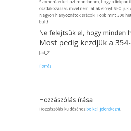
Szomorúan kell azt mondanom, hogy a linkpartik
csatlakozással, mivel nem látják előnyt SEO-ju
Nagyon hiányoznátok srácok! Több mint 300 hete
bulit!
Ne felejtsük el, hogy minden 
Most pedig kezdjük a 354-e
[ad_2]
Forrás
Hozzászólás írása
Hozzászólás küldéséhez
be kell jelentkezni
.