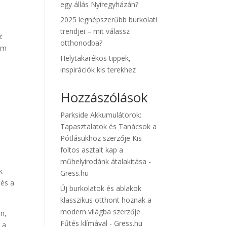
egy állás Nyíregyházán?
2025 legnépszerűbb burkolati
trendjei – mit válassz
z
otthonodba?
em
Helytakarékos tippek,
inspirációk kis terekhez
Hozzászólások
Parkside Akkumulátorok:
Tapasztalatok és Tanácsok a
Pótlásukhoz
szerzője
Kis
i
foltos asztalt kap a
műhelyirodánk átalakítása -
k
Gress.hu
 és a
Új burkolatok és ablakok
klasszikus otthont hoznak a
modern világba
szerzője
on,
Fűtés klímával - Gress.hu
 a