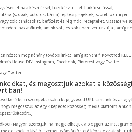
yzéseidet házi készítéssel, házi készítéssel, barkácsolással,
 utána (szobák, bútorok, bármi), építési projektek, szüret, bármilyen
 vagy zöld tanácsokat, befőzést és régimódi recepteket. Visszatérve a
r mindent használtunk, amink volt, és soha nem vettünk újat, amíg n
pen nézzen meg néhány további linket, amíg itt van! * Követned KELL
dma’s House DIY: Instagram, Facebook, Pinterest vagy Twitter
vagy Twitter
nkciókat, és megosztjuk azokat a közösség
rtiban!
 következő bulin szerepeltessük a bejegyzésed URL-címének és az egyi
ad, hogy megosszuk az egyik képedet közösségi média platformjainkon
népszerűsítésére.)
iókod! (Nagyon szeretjük, ha megjelölhetjük a bloggert az Instagram
t megtesznek, a kiváló, szemet gyönyörködtető képek egy újabb trükk