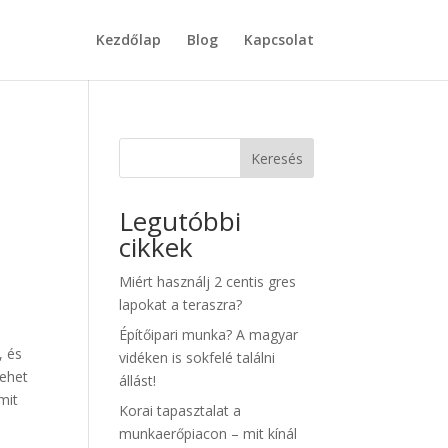
Kezdőlap
Blog
Kapcsolat
Keresés
Legutóbbi
cikkek
Miért használj 2 centis gres
lapokat a teraszra?
Építőipari munka? A magyar
, és
vidéken is sokfelé találni
lehet
állást!
mit
Korai tapasztalat a
munkaerőpiacon – mit kínál