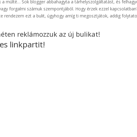
 a múlté… Sok blogger abbahagyta a tárhelyszolgáltatást, és felhagy
k vagy forgalmi számuk szempontjából. Hogy érzek ezzel kapcsolatban
 rendezem ezt a bulit, úgyhogy amíg ti megosztjátok, addig folytat
héten reklámozzuk az új bulikat!
s linkpartit!