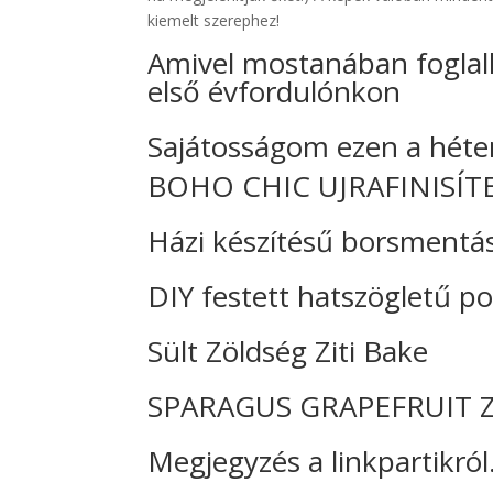
kiemelt szerephez!
Amivel mostanában foglal
első évfordulónkon
Sajátosságom ezen a héte
BOHO CHIC UJRAFINISÍT
Házi készítésű borsmentá
DIY festett hatszögletű p
Sült Zöldség Ziti Bake
SPARAGUS GRAPEFRUIT 
Megjegyzés a linkpartikról