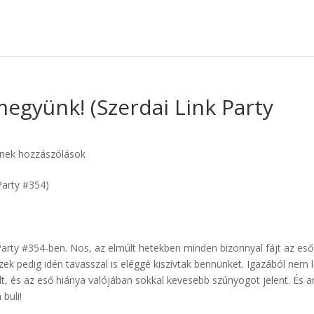
gyünk! (Szerdai Link Party
nek hozzászólások
rty #354-ben. Nos, az elmúlt hetekben minden bizonnyal fájt az eső
ek pedig idén tavasszal is eléggé kiszívtak bennünket. Igazából nem 
, és az eső hiánya valójában sokkal kevesebb szúnyogot jelent. És a
buli!