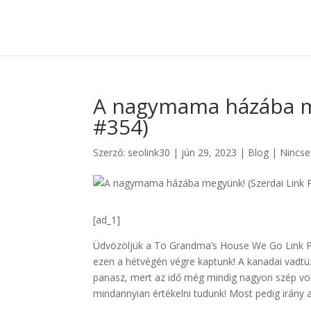
A nagymama házába me
#354)
Szerző:
seolink30
|
jún 29, 2023
|
Blog
|
Nincse
[ad_1]
Üdvözöljük a To Grandma’s House We Go Link Pa
ezen a hétvégén végre kaptunk! A kanadai vadtüz
panasz, mert az idő még mindig nagyon szép volt
mindannyian értékelni tudunk! Most pedig irány a 