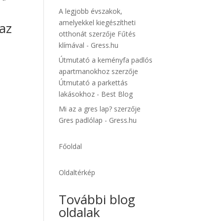
A legjobb évszakok,
amelyekkel kiegészítheti
az
otthonát
szerzője
Fűtés
klímával - Gress.hu
Útmutató a keményfa padlós
apartmanokhoz
szerzője
Útmutató a parkettás
lakásokhoz - Best Blog
Mi az a gres lap?
szerzője
Gres padlólap - Gress.hu
Főoldal
Oldaltérkép
További blog
oldalak