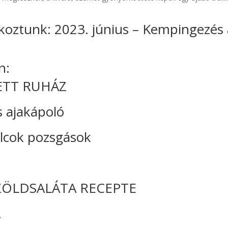
koztunk: 2023. június – Kempingezés 
n:
ETT RUHÁZ
s ajakápoló
olcok pozsgások
ZÖLDSALÁTA RECEPTE
.