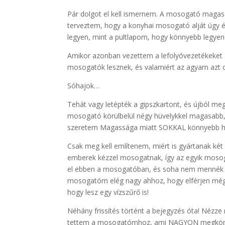
Pár dolgot el kell ismernem. A mosogató magasa
terveztem, hogy a konyhai mosogató alját úgy
legyen, mint a pultlapom, hogy könnyebb legyen 
Amikor azonban vezettem a lefolyóvezetékeket 
mosogatók lesznek, és valamiért az agyam azt o
Sóhajok…
Tehát vagy letépték a gipszkartont, és újból meg
mosogató körülbelül négy hüvelykkel magasabb
szeretem Magassága miatt SOKKAL könnyebb há
Csak meg kell említenem, miért is gyártanak ké
emberek kézzel mosogatnak, így az egyik mosog
el ebben a mosogatóban, és soha nem mennék v
mosogatóm elég nagy ahhoz, hogy elférjen még 
hogy lesz egy vízszűrő is!
Néhány frissítés történt a bejegyzés óta! Nézze 
tettem a mosogatómhoz, ami NAGYON megkönny