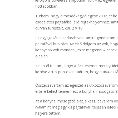
lefolyó is tökéletes állapotban volt – az egyetle
flottaboltban.
Tudtam, hogy a mosdókagyló egész külsejét be a
csodálatos pajtafából álló rejtekhelyemhez, am
durván fűrészelt, ősi, 2 × 10!
Ez egy igazán alapdarab volt, amire gondoltam. 
pajtafával burkolva. Az első dolgom az volt, h
könnyebb volt mondani, mint megtenni – ennek 
oldalán.
Innentől tudtam, hogy a 2×4-esemet mennyi ideig 
kezdve azt is pontosan tudtam, hogy a 4×4-es l
Összecsavartam az egészet az ütközőcsavaromm
erősre kellett tennem ezt a konyhai mosogató ala
Itt a konyhai mosogató alapja kész, bevallom v
(valamint még egy kis pajtafával) teljesen lefe
helyére tettem.