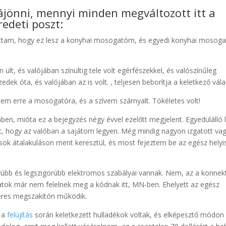
rájönni, mennyi minden megváltozott itt a
edeti poszt:
tottam, hogy ez lesz a konyhai mosogatóm, és egyedi konyhai mosog
 ült, és valójában színültig tele volt egérfészekkel, és valószínűleg
zedek óta, és valójában az is volt. , teljesen beborítja a keletkező vál
em erre a mosogatóra, és a szívem szárnyalt. Tökéletes volt!
en, mióta ez a bejegyzés négy évvel ezelőtt megjelent. Egyedülálló 
t, hogy az valóban a sajátom legyen. Még mindig nagyon izgatott va
 sok átalakuláson ment keresztül, és most fejeztem be az egész helyi
bb és legszigorúbb elektromos szabályai vannak. Nem, az a konnek
tok már nem felelnek meg a kódnak itt, MN-ben. Ehelyett az egész
eres megszakítón működik.
y a
felújítás
során keletkezett hulladékok voltak, és elképesztő módon