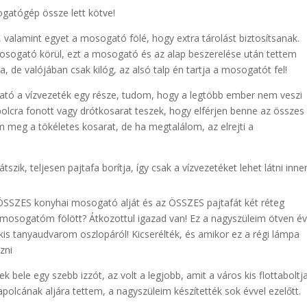
ogatógép össze lett kötve!
valamint egyet a mosogató fölé, hogy extra tárolást biztosítsanak.
mosogató körül, ezt a mosogató és az alap beszerelése után tettem
 de valójában csak kilóg, az alsó talp én tartja a mosogatót fel!
ató a vízvezeték egy része, tudom, hogy a legtöbb ember nem veszi
 polcra fonott vagy drótkosarat teszek, hogy elférjen benne az összes
eg a tökéletes kosarat, de ha megtalálom, az elrejti a
zik, teljesen pajtafa borítja, így csak a vízvezetéket lehet látni innen
 ÖSSZES konyhai mosogató alját és az ÖSSZES pajtafát két réteg
 a mosogatóm fölött? Átkozottul igazad van! Ez a nagyszüleim ötven é
kis tanyaudvarom oszlopáról! Kicserélték, és amikor ez a régi lámpa
zni
bele egy szebb izzót, az volt a legjobb, amit a város kis flottaboltj
 fapolcának aljára tettem, a nagyszüleim készítették sok évvel ezelőtt.