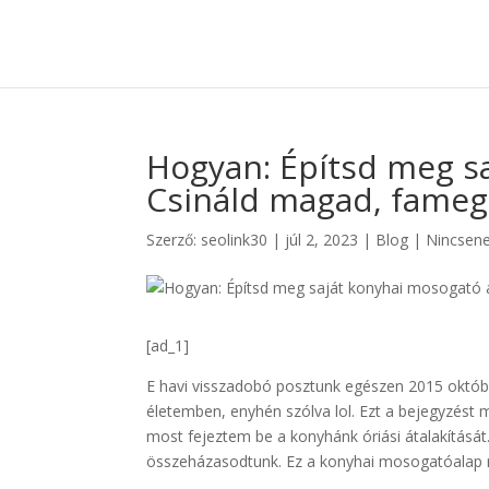
Hogyan: Építsd meg sa
Csináld magad, fame
Szerző:
seolink30
|
júl 2, 2023
|
Blog
|
Nincsen
[ad_1]
E havi visszadobó posztunk egészen 2015 októ
életemben, enyhén szólva lol. Ezt a bejegyzést 
most fejeztem be a konyhánk óriási átalakítását
összeházasodtunk. Ez a konyhai mosogatóalap m