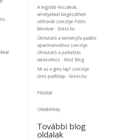
yi
A legjobb évszakok,
amelyekkel kiegészítheti
os,
otthonát
szerzője
Fűtés
y
klímával - Gress.hu
Útmutató a keményfa padlós
z
apartmanokhoz
szerzője
okkal
Útmutató a parkettás
ó
lakásokhoz - Best Blog
Mi az a gres lap?
szerzője
Gres padlólap - Gress.hu
Főoldal
Oldaltérkép
További blog
oldalak