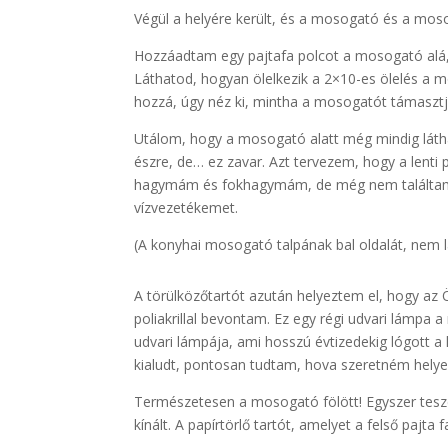
Végül a helyére került, és a mosogató és a mos
Hozzáadtam egy pajtafa polcot a mosogató alá, 
Láthatod, hogyan ölelkezik a 2×10-es ölelés a 
hozzá, úgy néz ki, mintha a mosogatót támasztja,
Utálom, hogy a mosogató alatt még mindig láth
észre, de… ez zavar. Azt tervezem, hogy a lenti
hagymám és fokhagymám, de még nem találtam m
vízvezetékemet.
(A konyhai mosogató talpának bal oldalát, nem láts
A törülközőtartót azután helyeztem el, hogy az
poliakrillal bevontam. Ez egy régi udvari lámpa
udvari lámpája, ami hosszú évtizedekig lógott a 
kialudt, pontosan tudtam, hova szeretném helye
Természetesen a mosogató fölött! Egyszer teszek 
kínált. A papírtörlő tartót, amelyet a felső pajta