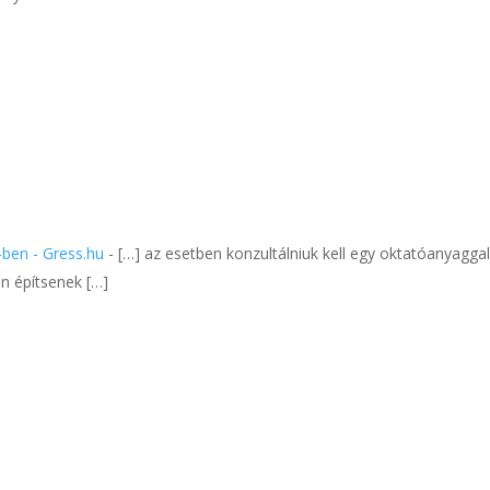
-ben - Gress.hu
- […] az esetben konzultálniuk kell egy oktatóanyaggal
n építsenek […]