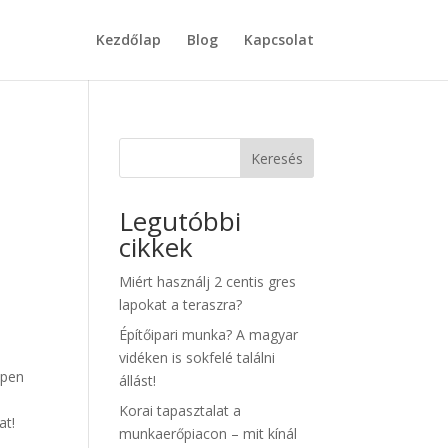
Kezdőlap
Blog
Kapcsolat
Keresés
Legutóbbi
cikkek
Miért használj 2 centis gres
lapokat a teraszra?
Építőipari munka? A magyar
vidéken is sokfelé találni
ppen
állást!
Korai tapasztalat a
at!
munkaerőpiacon – mit kínál