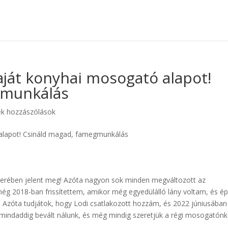
ját konyhai mosogató alapot!
gmunkálás
ek hozzászólások
berében jelent meg! Azóta nagyon sok minden megváltozott az
még 2018-ban frissítettem, amikor még egyedülálló lány voltam, és é
. Azóta tudjátok, hogy Lodi csatlakozott hozzám, és 2022 júniusában
indaddig bevált nálunk, és még mindig szeretjük a régi mosogatónk