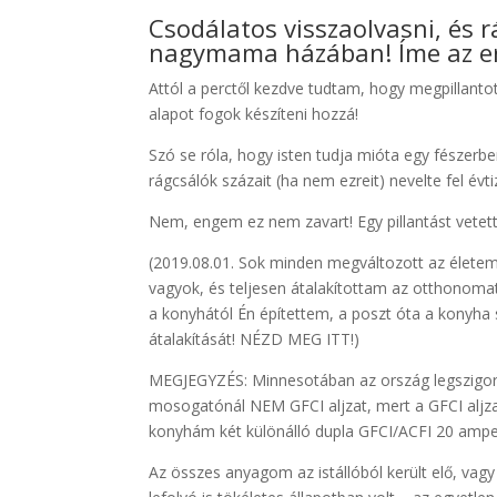
Csodálatos visszaolvasni, és 
nagymama házában! Íme az er
Attól a perctől kezdve tudtam, hogy megpillan
alapot fogok készíteni hozzá!
Szó se róla, hogy isten tudja mióta egy fészerben
rágcsálók százait (ha nem ezreit) nevelte fel évti
Nem, engem ez nem zavart! Egy pillantást vetett
(2019.08.01. Sok minden megváltozott az életemb
vagyok, és teljesen átalakítottam az otthonoma
a konyhától Én építettem, a poszt óta a konyha
átalakítását! NÉZD MEG ITT!)
MEGJEGYZÉS: Minnesotában az ország legszigorú
mosogatónál NEM GFCI aljzat, mert a GFCI aljza
konyhám két különálló dupla GFCI/ACFI 20 amp
Az összes anyagom az istállóból került elő, vag