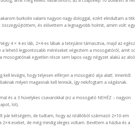
n dolog, amit meg kellett vásárolnom, az a csaptelep 70 dollárért a hel
karom burkolni valami nagyon nagy dologgal, ezért elindultam a titk
it összegyűjtöttem, és elővettem a legnagyobb holmit, amim volt: eg
Négy 4 × 4-es láb, 2×4-es lábak a tetejükre támasztva, majd az egés
ogy a lehető legpontosabb méréseket végeztem a mosogatóról, amit s
a mosogatónak egyetlen része sem lapos vagy négyzet alakú az als
kell levágni, hogy teljesen elférjen a mosogató alja alatt. Innentől
ábaknak milyen magasnak kell lenniük, így nekifogtam a vágásnak.
al és a 3 hüvelykes csavarokkal (ez a mosogató NEHÉZ – nagyon
pot, lol).
olt pár kétségem, de tudtam, hogy az istállóból származó 2×10-em
di a 2×4-eseket, de még mindig ideges voltam. Bevittem a házba és a