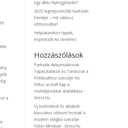
egy állás Nyíregyházán?
2025 legnépszerűbb burkolati
trendjei – mit válassz
ató
otthonodba?
Helytakarékos tippek,
inspirációk kis terekhez
adék.
Hozzászólások
Parkside Akkumulátorok:
lány
Tapasztalatok és Tanácsok a
gyok
Pótlásukhoz
szerzője
Kis
ség
foltos asztalt kap a
műhelyirodánk átalakítása -
Gress.hu
tor a
Új burkolatok és ablakok
klasszikus otthont hoznak a
modern világba
szerzője
 a
Fűtés klímával - Gress.hu