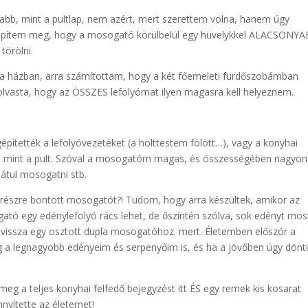
bb, mint a pultlap, nem azért, mert szerettem volna, hanem úgy
 építem meg, hogy a mosogató körülbelül egy hüvelykkel ALACSONY
törölni.
a házban, arra számítottam, hogy a két főemeleti fürdőszobámban
lvasta, hogy az ÖSSZES lefolyómat ilyen magasra kell helyeznem.
építették a lefolyóvezetéket (a holttestem fölött…), vagy a konyhai
, mint a pult. Szóval a mosogatóm magas, és összességében nagyon
tul mosogatni stb.
t részre bontott mosogatót?! Tudom, hogy arra készültek, amikor az
ató egy edénylefolyó rács lehet, de őszintén szólva, sok edényt mo
issza egy osztott dupla mosogatóhoz. mert. Életemben először a
a legnagyobb edényeim és serpenyőim is, és ha a jövőben úgy dönt
meg a teljes konyhai felfedő bejegyzést itt ÉS egy remek kis kosarat
ítette az életemet!