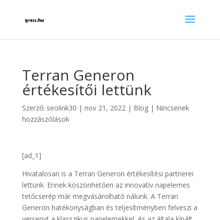
Terran Generon
értékesítői lettünk
Szerző:
seolink30
|
nov 21, 2022
|
Blog
|
Nincsenek
hozzászólások
[ad_1]
Hivatalosan is a Terran Generon értékesítési partnerei
lettünk. Ennek köszönhetően az innovatív napelemes
tetőcserép már megvásárolható nálunk. A Terran
Generon hatékonyságban és teljesítményben felveszi a
versenyt a klasszikus napelemekkel, és az általa kínált