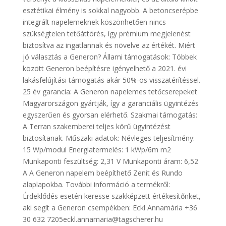
esztétikai élmény is sokkal nagyobb. A betoncserépbe
integrált napelemeknek köszönhetően nincs
szükségtelen tetőáttörés, így prémium megjelenést
biztosítva az ingatlannak és növelve az értékét. Miért
jó választás a Generon? Állami támogatások: Többek
között Generon beépítésre igényelhető a 2021. évi
lakásfelújítási támogatás akár 50%-os visszatérítéssel.
25 év garancia: A Generon napelemes tetőcserepeket
Magyarországon gyártják, így a garanciális ügyintézés
egyszerűen és gyorsan elérhető. Szakmai támogatás:
A Terran szakemberei teljes körű ügyintézést
biztosítanak. Műszaki adatok: Névleges teljesítmény:
15 Wp/modul Energiatermelés: 1 kWp/6m m2
Munkaponti feszültség: 2,31 V Munkaponti áram: 6,52
A A Generon napelem beépíthető Zenit és Rundo
alaplapokba. További információ a termékről:
Érdeklődés esetén keresse szakképzett értékesítőnket,
aki segít a Generon csempékben: Eckl Annamária +36
30 632 7205eckl.annamaria@tagscherer.hu