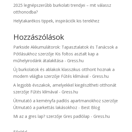
2025 legnépszerűbb burkolati trendjei – mit válassz
otthonodba?
Helytakarékos tippek, inspirációk kis terekhez
Hozzászólások
Parkside Akkumulátorok: Tapasztalatok és Tanácsok a
Pótlásukhoz
szerzője
Kis foltos asztalt kap a
műhelyirodánk átalakítása - Gress.hu
Új burkolatok és ablakok klasszikus otthont hoznak a
modern világba
szerzője
Fűtés klímával - Gress.hu
A legjobb évszakok, amelyekkel kiegészítheti otthonát
szerzője
Fűtés klímával - Gress.hu
Útmutató a keményfa padlós apartmanokhoz
szerzője
Útmutató a parkettás lakásokhoz - Best Blog
Mi az a gres lap?
szerzője
Gres padlólap - Gress.hu
Főoldal