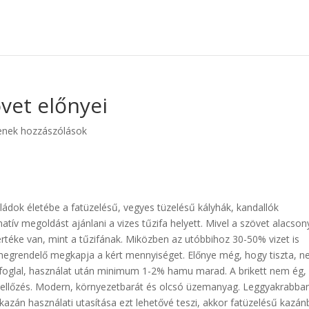
övet előnyei
enek hozzászólások
aládok életébe a fatüzelésű, vegyes tüzelésű kályhák, kandallók
natív megoldást ajánlani a vizes tűzifa helyett. Mivel a szövet alacson
téke van, mint a tűzifának. Miközben az utóbbihoz 30-50% vizet is
 megrendelő megkapja a kért mennyiséget. Előnye még, hogy tiszta, 
lyet foglal, használat után minimum 1-2% hamu marad. A brikett nem ég,
szellőzés. Modern, környezetbarát és olcsó üzemanyag. Leggyakrabba
azán használati utasítása ezt lehetővé teszi, akkor fatüzelésű kazá