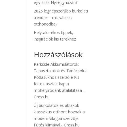
egy állás Nyíregyházán?
2025 legnépszerűbb burkolati
trendjei – mit válassz
otthonodba?
Helytakarékos tippek,
inspirációk kis terekhez
Hozzászólások
Parkside Akkumulátorok:
Tapasztalatok és Tanácsok a
Pótlásukhoz
szerzője
Kis
foltos asztalt kap a
műhelyirodánk átalakítása -
Gress.hu
Új burkolatok és ablakok
klasszikus otthont hoznak a
modern világba
szerzője
Fűtés klímával - Gress.hu