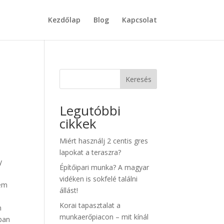
Kezdőlap
Blog
Kapcsolat
Keresés
Legutóbbi
cikkek
Miért használj 2 centis gres
lapokat a teraszra?
y
Építőipari munka? A magyar
vidéken is sokfelé találni
nem
állást!
Korai tapasztalat a
n
munkaerőpiacon – mit kínál
nban