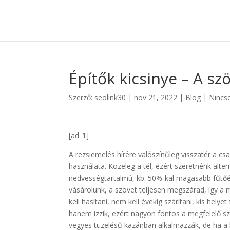
Építők kicsinye – A sz
Szerző:
seolink30
|
nov 21, 2022
|
Blog
|
Nincs
[ad_1]
A rezsiemelés hírére valószínűleg visszatér a cs
használata. Közeleg a tél, ezért szeretnénk alter
nedvességtartalmú, kb. 50%-kal magasabb fűtőér
vásárolunk, a szövet teljesen megszárad, így a
kell hasítani, nem kell évekig szárítani, kis he
hanem izzik, ezért nagyon fontos a megfelelő 
vegyes tüzelésű kazánban alkalmazzák, de ha a k