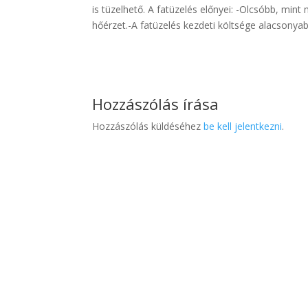
is tüzelhető. A fatüzelés előnyei: -Olcsóbb, mi
hőérzet.-A fatüzelés kezdeti költsége alacsonyab
Hozzászólás írása
Hozzászólás küldéséhez
be kell jelentkezni
.