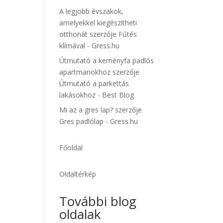
A legjobb évszakok,
amelyekkel kiegészítheti
otthonát
szerzője
Fűtés
klímával - Gress.hu
Útmutató a keményfa padlós
apartmanokhoz
szerzője
Útmutató a parkettás
lakásokhoz - Best Blog
Mi az a gres lap?
szerzője
Gres padlólap - Gress.hu
Főoldal
Oldaltérkép
További blog
oldalak