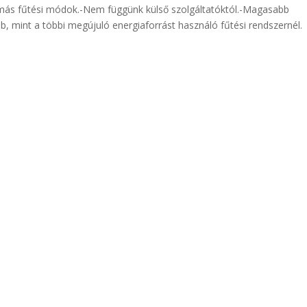
nt más fűtési módok.-Nem függünk külső szolgáltatóktól.-Magasabb
b, mint a többi megújuló energiaforrást használó fűtési rendszernél.