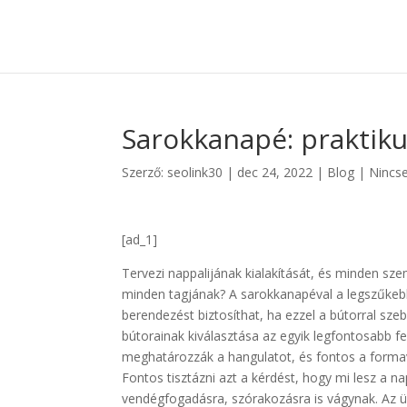
Sarokkanapé: praktiku
Szerző:
seolink30
|
dec 24, 2022
|
Blog
|
Nincs
[ad_1]
Tervezi nappalijának kialakítását, és minden sze
minden tagjának? A sarokkanapéval a legszűkebb 
berendezést biztosíthat, ha ezzel a bútorral sze
bútorainak kiválasztása az egyik legfontosabb fe
meghatározzák a hangulatot, és fontos a formavá
Fontos tisztázni azt a kérdést, hogy mi lesz a na
vendégfogadásra, szórakozásra is vágynak. Az ü