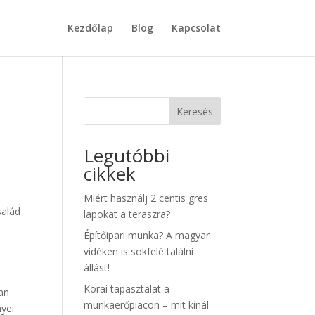
Kezdőlap
Blog
Kapcsolat
Keresés
Legutóbbi
cikkek
Miért használj 2 centis gres
salád
lapokat a teraszra?
Építőipari munka? A magyar
vidéken is sokfelé találni
állást!
Korai tapasztalat a
kan
munkaerőpiacon – mit kínál
nyei