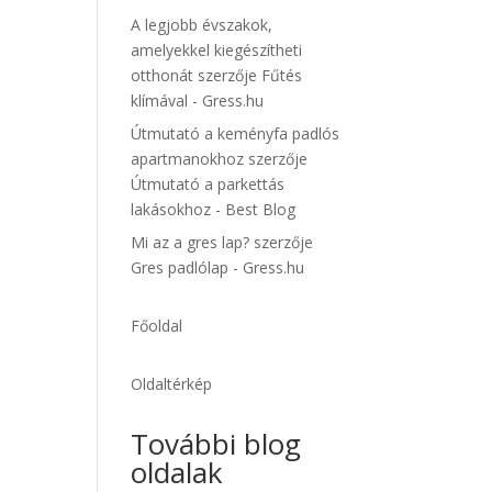
A legjobb évszakok,
amelyekkel kiegészítheti
otthonát
szerzője
Fűtés
klímával - Gress.hu
Útmutató a keményfa padlós
apartmanokhoz
szerzője
Útmutató a parkettás
lakásokhoz - Best Blog
Mi az a gres lap?
szerzője
Gres padlólap - Gress.hu
Főoldal
Oldaltérkép
További blog
oldalak