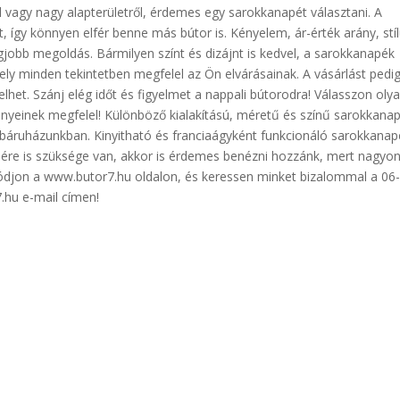
ől vagy nagy alapterületről, érdemes egy sarokkanapét választani. A
, így könnyen elfér benne más bútor is. Kényelem, ár-érték arány, stí
jobb megoldás. Bármilyen színt és dizájnt is kedvel, a sarokkanapék
ely minden tekintetben megfelel az Ön elvárásainak. A vásárlást pedi
het. Szánj elég időt és figyelmet a nappali bútorodra! Válasszon oly
nyeinek megfelel! Különböző kialakítású, méretű és színű sarokkana
ebáruházunkban. Kinyitható és franciaágyként funkcionáló sarokkanap
ére is szüksége van, akkor is érdemes benézni hozzánk, mert nagyo
ódjon a www.butor7.hu oldalon, és keressen minket bizalommal a 06
hu e-mail címen!