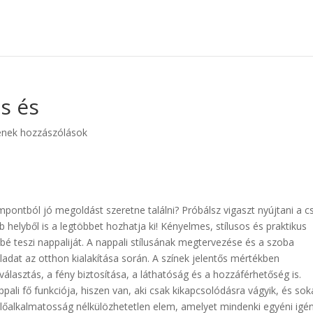
s és
enek hozzászólások
mpontból jó megoldást szeretne találni? Próbálsz vigaszt nyújtani a c
helyből is a legtöbbet hozhatja ki! Kényelmes, stílusos és praktikus
bbé teszi nappaliját. A nappali stílusának megtervezése és a szoba
ladat az otthon kialakítása során. A színek jelentős mértékben
lasztás, a fény biztosítása, a láthatóság és a hozzáférhetőség is.
ppali fő funkciója, hiszen van, aki csak kikapcsolódásra vágyik, és so
lőalkalmatosság nélkülözhetetlen elem, amelyet mindenki egyéni igé