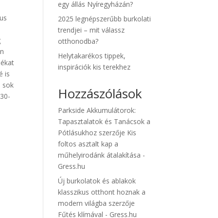
egy állás Nyíregyházán?
lus
2025 legnépszerűbb burkolati
trendjei – mit válassz
g
otthonodba?
an
Helytakarékos tippek,
pékat
inspirációk kis terekhez
é is
n sok
Hozzászólások
-30-
Parkside Akkumulátorok:
Tapasztalatok és Tanácsok a
Pótlásukhoz
szerzője
Kis
foltos asztalt kap a
műhelyirodánk átalakítása -
Gress.hu
Új burkolatok és ablakok
klasszikus otthont hoznak a
modern világba
szerzője
Fűtés klímával - Gress.hu