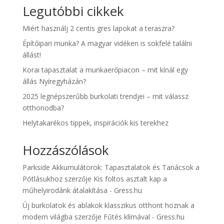
Legutóbbi cikkek
Miért használj 2 centis gres lapokat a teraszra?
Építőipari munka? A magyar vidéken is sokfelé találni
állást!
Korai tapasztalat a munkaerőpiacon – mit kínál egy
állás Nyíregyházán?
2025 legnépszerűbb burkolati trendjei – mit válassz
otthonodba?
Helytakarékos tippek, inspirációk kis terekhez
Hozzászólások
Parkside Akkumulátorok: Tapasztalatok és Tanácsok a
Pótlásukhoz
szerzője
Kis foltos asztalt kap a
műhelyirodánk átalakítása - Gress.hu
Új burkolatok és ablakok klasszikus otthont hoznak a
modern világba
szerzője
Fűtés klímával - Gress.hu