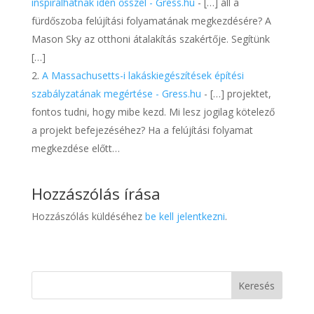
inspirálhatnak idén ősszel - Gress.hu
- […] áll a
fürdőszoba felújítási folyamatának megkezdésére? A
Mason Sky az otthoni átalakítás szakértője. Segítünk
[…]
A Massachusetts-i lakáskiegészítések építési
szabályzatának megértése - Gress.hu
- […] projektet,
fontos tudni, hogy mibe kezd. Mi lesz jogilag kötelező
a projekt befejezéséhez? Ha a felújítási folyamat
megkezdése előtt…
Hozzászólás írása
Hozzászólás küldéséhez
be kell jelentkezni
.
Keresés