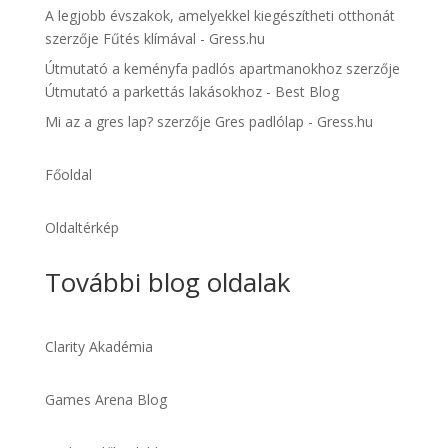
A legjobb évszakok, amelyekkel kiegészítheti otthonát
szerzője
Fűtés klímával - Gress.hu
Útmutató a keményfa padlós apartmanokhoz
szerzője
Útmutató a parkettás lakásokhoz - Best Blog
Mi az a gres lap?
szerzője
Gres padlólap - Gress.hu
Főoldal
Oldaltérkép
További blog oldalak
Clarity Akadémia
Games Arena Blog