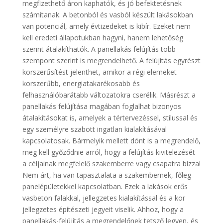
megfizethető áron kaphatók, és jó befektetésnek
számítanak. A betonból és vasból készült lakásokban
van potenciál, amely évtizedeket is kibír. Ezeket nem
kell eredeti állapotukban hagyni, hanem lehetőség
szerint átalakíthatók. A panellakás felújítás több
szempont szerint is megrendelhető. A felújítás egyrészt
korszerűsítést jelenthet, amikor a régi elemeket
korszerűbb, energiatakarékosabb és
felhasználóbarátabb változatokra cserélik. Másrészt a
panellakás felújítása magában foglalhat bizonyos
átalakításokat is, amelyek a tértervezéssel, stílussal és
egy személyre szabott ingatlan kialakításával
kapcsolatosak. Bármelyik mellett dönt is a megrendelő,
meg kell győződnie arról, hogy a felújítás kivitelezését
a céljainak megfelelő szakemberre vagy csapatra bízza!
Nem árt, ha van tapasztalata a szakembernek, főleg
panelépületekkel kapcsolatban. Ezek a lakások erős
vasbeton falakkal, jellegzetes kialakítással és a kor
jellegzetes építészeti jegyeit viselik. Ahhoz, hogy a
panellakás-felújítás a megrendelőnek tetsző legyen, és