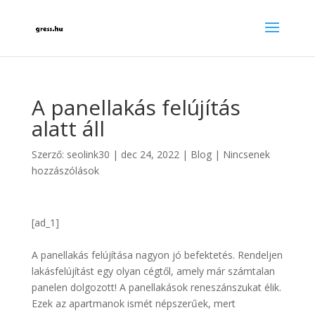
A panellakás felújítás
alatt áll
Szerző:
seolink30
|
dec 24, 2022
|
Blog
|
Nincsenek
hozzászólások
[ad_1]
A panellakás felújítása nagyon jó befektetés. Rendeljen
lakásfelújítást egy olyan cégtől, amely már számtalan
panelen dolgozott! A panellakások reneszánszukat élik.
Ezek az apartmanok ismét népszerűek, mert