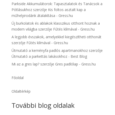
Parkside Akkumulátorok: Tapasztalatok és Tanácsok a
Pótlásukhoz
szerzője
Kis foltos asztalt kap a
műhelyirodánk átalakítása - Gress.hu
Új burkolatok és ablakok klasszikus otthont hoznak a
modern világba
szerzője
Fűtés klímával - Gress.hu
A legjobb évszakok, amelyekkel kiegészítheti otthonát
szerzője
Fűtés klímával - Gress.hu
Útmutató a keményfa padlós apartmanokhoz
szerzője
Útmutató a parkettás lakásokhoz - Best Blog
Mi az a gres lap?
szerzője
Gres padlólap - Gress.hu
Főoldal
Oldaltérkép
További blog oldalak