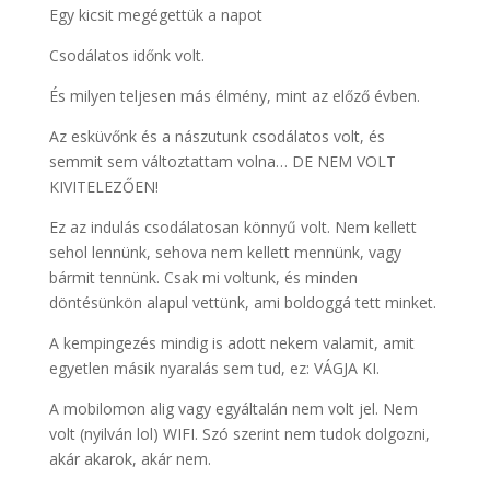
Egy kicsit megégettük a napot
Csodálatos időnk volt.
És milyen teljesen más élmény, mint az előző évben.
Az esküvőnk és a nászutunk csodálatos volt, és
semmit sem változtattam volna… DE NEM VOLT
KIVITELEZŐEN!
Ez az indulás csodálatosan könnyű volt. Nem kellett
sehol lennünk, sehova nem kellett mennünk, vagy
bármit tennünk. Csak mi voltunk, és minden
döntésünkön alapul vettünk, ami boldoggá tett minket.
A kempingezés mindig is adott nekem valamit, amit
egyetlen másik nyaralás sem tud, ez: VÁGJA KI.
A mobilomon alig vagy egyáltalán nem volt jel. Nem
volt (nyilván lol) WIFI. Szó szerint nem tudok dolgozni,
akár akarok, akár nem.