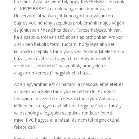
hozzánk. Azzal az ígérettel, hogy KEVESEBBET teszünk
és KEVESEBBET költünk hangosan kimondva, az
Univerzum láthatóan jót kuncogott a rovásunkon.
Sajnos volt néhány szeptikus problémánk május végén
és júniusban *head hits desk*. Furcsa helyzetünk van,
ha a szeptikusról van szó ebben az otthonban. Amikor
2015-ben beköltöztem, tudtam, hogy legalább két
különálló szeptikus tartályunk van. Amikor kibeleztem a
házat, észrevettem, hogy a ház lefolyói mindkét
szeptikus „kimenetet” használták, amelyek az
alagsoron keresztül hagyták el a házat.
Az én agyamban ezt csináltam: a második emeletet és
az alagsort a keleti tartályba vezettem le. Az egész
földszintet kivezettem az északi tartályba. Abban az
időben én is nagyon azt hittem, hogy az északi tartály
valószínűleg a legújabb szeptikus rendszer (nem),
mivel PVC hagyta el a házat, és nem túl réginek tűnő
fekete cső.
Sajnos az északi tartály tiszta kimenetei már rég