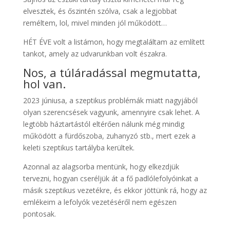
elvesztek, és őszintén szólva, csak a legjobbat
reméltem, lol, mivel minden jól működött…
HÉT ÉVE volt a listámon, hogy megtaláltam az említett
tankot, amely az udvarunkban volt északra.
Nos, a túláradással megmutatta,
hol van.
2023 júniusa, a szeptikus problémák miatt nagyjából
olyan szerencsések vagyunk, amennyire csak lehet. A
legtöbb háztartástól eltérően nálunk még mindig
működött a fürdőszoba, zuhanyzó stb., mert ezek a
keleti szeptikus tartályba kerültek.
Azonnal az alagsorba mentünk, hogy elkezdjük
tervezni, hogyan cseréljük át a fő padlólefolyóinkat a
másik szeptikus vezetékre, és ekkor jöttünk rá, hogy az
emlékeim a lefolyók vezetéséről nem egészen
pontosak.