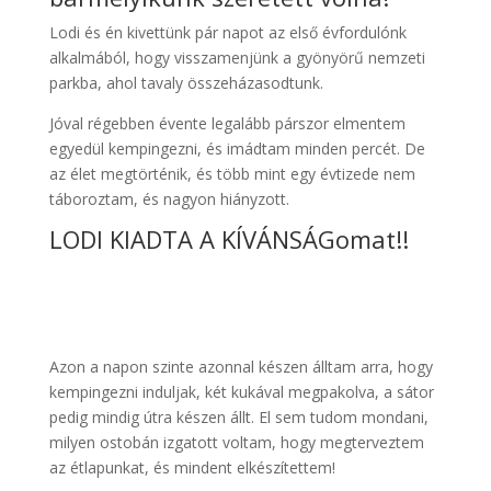
Lodi és én kivettünk pár napot az első évfordulónk
alkalmából, hogy visszamenjünk a gyönyörű nemzeti
parkba, ahol tavaly összeházasodtunk.
Jóval régebben évente legalább párszor elmentem
egyedül kempingezni, és imádtam minden percét. De
az élet megtörténik, és több mint egy évtizede nem
táboroztam, és nagyon hiányzott.
LODI KIADTA A KÍVÁNSÁGomat!!
Azon a napon szinte azonnal készen álltam arra, hogy
kempingezni induljak, két kukával megpakolva, a sátor
pedig mindig útra készen állt. El sem tudom mondani,
milyen ostobán izgatott voltam, hogy megterveztem
az étlapunkat, és mindent elkészítettem!