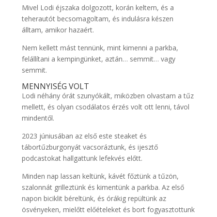
Mivel Lodi éjszaka dolgozott, korán keltem, és a
teherautót becsomagoltam, és indulásra készen
álltam, amikor hazaért.
Nem kellett mást tennünk, mint kimenni a parkba,
felállítani a kempingünket, aztán… semmit… vagy
semmit.
MENNYISÉG VOLT
Lodi néhány órát szunyókált, miközben olvastam a tűz
mellett, és olyan csodálatos érzés volt ott lenni, távol
mindentől.
2023 júniusában az első este steaket és
tábortűzburgonyát vacsoráztunk, és ijesztő
podcastokat hallgattunk lefekvés előtt.
Minden nap lassan keltünk, kávét főztünk a tűzön,
szalonnát grilleztünk és kimentünk a parkba. Az első
napon biciklit béreltünk, és órákig repültünk az
ösvényeken, mielőtt előételeket és bort fogyasztottunk