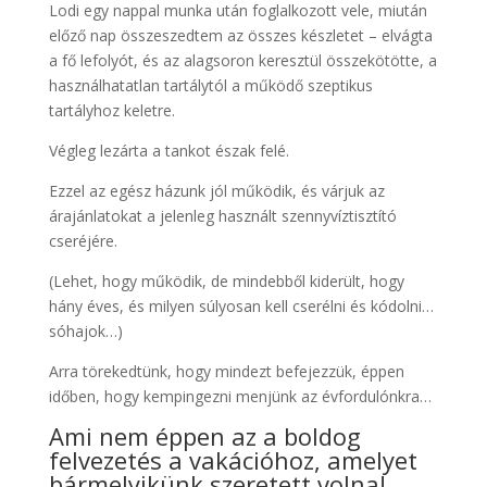
Lodi egy nappal munka után foglalkozott vele, miután
előző nap összeszedtem az összes készletet – elvágta
a fő lefolyót, és az alagsoron keresztül összekötötte, a
használhatatlan tartálytól a működő szeptikus
tartályhoz keletre.
Végleg lezárta a tankot észak felé.
Ezzel az egész házunk jól működik, és várjuk az
árajánlatokat a jelenleg használt szennyvíztisztító
cseréjére.
(Lehet, hogy működik, de mindebből kiderült, hogy
hány éves, és milyen súlyosan kell cserélni és kódolni…
sóhajok…)
Arra törekedtünk, hogy mindezt befejezzük, éppen
időben, hogy kempingezni menjünk az évfordulónkra…
Ami nem éppen az a boldog
felvezetés a vakációhoz, amelyet
bármelyikünk szeretett volna!