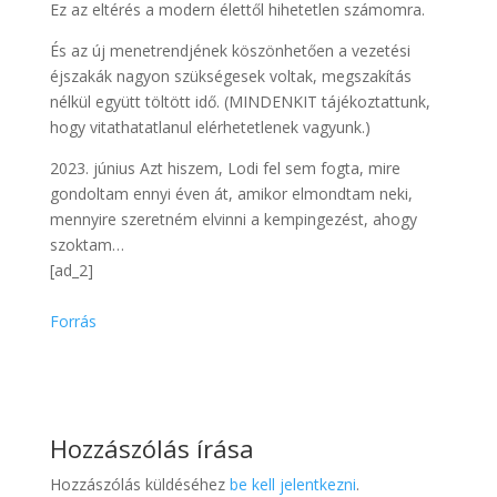
Ez az eltérés a modern élettől hihetetlen számomra.
És az új menetrendjének köszönhetően a vezetési
éjszakák nagyon szükségesek voltak, megszakítás
nélkül együtt töltött idő. (MINDENKIT tájékoztattunk,
hogy vitathatatlanul elérhetetlenek vagyunk.)
2023. június Azt hiszem, Lodi fel sem fogta, mire
gondoltam ennyi éven át, amikor elmondtam neki,
mennyire szeretném elvinni a kempingezést, ahogy
szoktam…
[ad_2]
Forrás
Hozzászólás írása
Hozzászólás küldéséhez
be kell jelentkezni
.