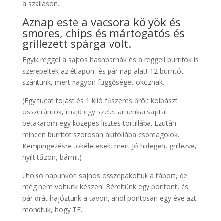
a szálláson.
Aznap este a vacsora kölyök és
smores, chips és mártogatós és
grillezett spárga volt.
Egyik reggel a sajtos hashbarnák és a reggeli burritók is
szerepeltek az étlapon, és pár nap alatt 12 burritót
szántunk, mert nagyon függőséget okoznak.
(Egy tucat tojást és 1 kiló fűszeres őrölt kolbászt
összerántok, majd egy szelet amerikai sajttal
betakarom egy közepes lisztes tortillába. Ezután
minden burritót szorosan alufóliába csomagolok.
Kempingezésre tökéletesek, mert Jó hidegen, grillezve,
nyílt tűzön, bármi.)
Utolsó napunkon sajnos összepakoltuk a tábort, de
még nem voltunk készen! Béreltünk egy pontont, és
pár órát hajóztunk a tavon, ahol pontosan egy éve azt
mondtuk, hogy TE.