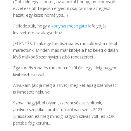
(Dobj ide egy csontot, az a pokol hónap, amikor nyolc
évvel ezelőtt teljesen egyedül csaptam be az egész
házat, egy kicsit homályos…)
Felfedeztük, hogy a
konyhai mosogató
lefolyóját
levezettem az alagsorhoz.
JELENTÉS: Csak egy fürdőszoba és mosókonyha nélkül
maradtunk. Minden más már kifolyt a ház keleti oldalán
lévő működő szennyvíztisztító rendszerbe!
Egy fürdőszoba és mosoda nélkül élni egy ideig nagyon
kivitelezhető volt!
Anyukám (áldja meg a szívét) még két adag szennyest
is kimosott nekünk!
Szóval nagyjából olyan „szerencsések” voltunk,
amilyen szeptikus problémákról van szó… 2023
júniusában ez még mindig nagyon szívás volt, és SOK
pénzbe fog kerülni…