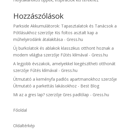
Hozzászólások
Parkside Akkumulátorok: Tapasztalatok és Tanácsok a
Pótlásukhoz
szerzője
Kis foltos asztalt kap a
műhelyirodánk átalakítása - Gress.hu
Új burkolatok és ablakok klasszikus otthont hoznak a
modern világba
szerzője
Fűtés klímával - Gress.hu
A legjobb évszakok, amelyekkel kiegészítheti otthonát
szerzője
Fűtés klímával - Gress.hu
Útmutató a keményfa padlós apartmanokhoz
szerzője
Útmutató a parkettás lakásokhoz - Best Blog
Mi az a gres lap?
szerzője
Gres padlólap - Gress.hu
Főoldal
Oldaltérkép