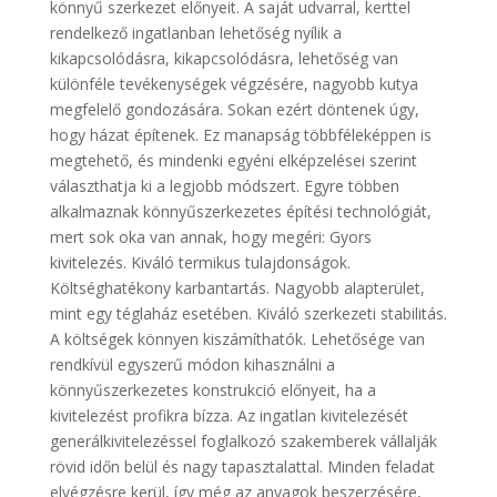
könnyű szerkezet előnyeit. A saját udvarral, kerttel
rendelkező ingatlanban lehetőség nyílik a
kikapcsolódásra, kikapcsolódásra, lehetőség van
különféle tevékenységek végzésére, nagyobb kutya
megfelelő gondozására. Sokan ezért döntenek úgy,
hogy házat építenek. Ez manapság többféleképpen is
megtehető, és mindenki egyéni elképzelései szerint
választhatja ki a legjobb módszert. Egyre többen
alkalmaznak könnyűszerkezetes építési technológiát,
mert sok oka van annak, hogy megéri: Gyors
kivitelezés. Kiváló termikus tulajdonságok.
Költséghatékony karbantartás. Nagyobb alapterület,
mint egy téglaház esetében. Kiváló szerkezeti stabilitás.
A költségek könnyen kiszámíthatók. Lehetősége van
rendkívül egyszerű módon kihasználni a
könnyűszerkezetes konstrukció előnyeit, ha a
kivitelezést profikra bízza. Az ingatlan kivitelezését
generálkivitelezéssel foglalkozó szakemberek vállalják
rövid időn belül és nagy tapasztalattal. Minden feladat
elvégzésre kerül, így még az anyagok beszerzésére,