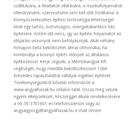
szállítására, a feladatok ellátására, a munkafolyamatok
ellenőrzésére, szervezésére sem kell időt fordítania. A
könnyűszerkezetes építési technológia lehetőséget
kínál egy tartós, biztonságos, energiatakarékos ház
építésére. Kötési idő nincs, így az építési folyamatot az
időjárási viszonyok nem befolyásolják. Akár néhány
hónapon belül beköltözhet álmai otthonába, ha
kombinálja a könnyű építés előnyeit az általános
építkezéssel. Kérje cégünk, a Mérnökangyal Kft.
segítségét, hogy mielőbb beköltözhessen! Több
évtizedes tapasztalattal vállaljuk ingatlan építését.
Tevékenységünkről bővebb információt a
www.angyalhazak.hu oldalon talál. Ossza meg velünk
egyéni elképzeléseit, készséggel állunk rendelkezésére
a 06-30-3701601-es telefonszámon vagy az
angyalgyorgy@angyalhazak.hu e-mail címen!