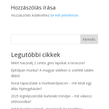
Hozzászólás írása
Hozzászólás küldéséhez
be kell jelentkezni
.
Keresés
Legutóbbi cikkek
Miért használj 2 centis gres lapokat a teraszra?
Építőipari munka? A magyar vidéken is sokfelé találni
állást!
Korai tapasztalat a munkaerőpiacon – mit kínál egy
állás Nyíregyházán?
2025 legnépszerűbb burkolati trendjei – mit válassz
otthonodba?
Helytakarékos tippek, inspirációk kis terekhez