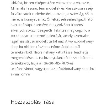
kihívást, hiszen elképesztően változatos a választék.
Minimális fazonú, fém modellek és klasszikusan szép
fa változatok is elérhetőek, a dizájn, a színvilág, sőt a
méret is könnyedén az Ön elképzeléseihez igazítható.
Szeretné saját szemével meggyőződni a boros
állványok sokszínűségéről? Tekintse meg cégünk, a
BIO FLAME sro termékpalettáját, amely számtalan
izgalmas stílusú modellt tartalmaz! A www.borallvany-
shop.hu oldalon részletes információkat talál
termékeinkről, illetve néhány kattintással leadhatja
megrendelését is. Ha bizonytalan, kérdezzen bátran a
termékekről, hívja a +36-30-785-7070-es
telefonszámot, vagy írjon az info@borallvany-shop.hu
e-mail címre!
Hozzászólás írása