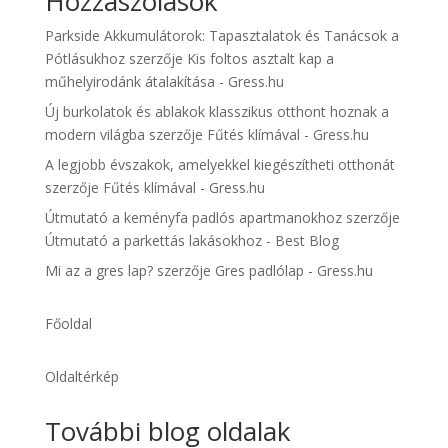
Hozzászólások
Parkside Akkumulátorok: Tapasztalatok és Tanácsok a
Pótlásukhoz
szerzője
Kis foltos asztalt kap a
műhelyirodánk átalakítása - Gress.hu
Új burkolatok és ablakok klasszikus otthont hoznak a
modern világba
szerzője
Fűtés klímával - Gress.hu
A legjobb évszakok, amelyekkel kiegészítheti otthonát
szerzője
Fűtés klímával - Gress.hu
Útmutató a keményfa padlós apartmanokhoz
szerzője
Útmutató a parkettás lakásokhoz - Best Blog
Mi az a gres lap?
szerzője
Gres padlólap - Gress.hu
Főoldal
Oldaltérkép
További blog oldalak