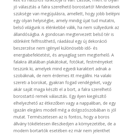
jó választás a falra szerelhető borostartó! Mindenkinek
szüksége van megújulásra, amellett, hogy jobb belépni
egy olyan helyiségbe, amely mindig újat tud mutatni,
belső világunk is élénkebbé válik, ha nem süllyedünk az
állandóságba. A gondosan megtervezett belső tér is
időnként felfrissíthető, ráadásul egy új dekoráció
beszerzése nem igényel különösebb idő- és
energiabefektetést, és anyagilag sem megterhelő. A
falakra általában plakátokat, fotókat, festményeket
teszünk ki, amelyek mind egyedi karaktert adnak a
szobáknak, de nem érdemes itt megállni. Ha valaki
szereti a borokat, gyakran fogad vendégeket, vagy
akár saját maga készíti el a bort, a falra szerelhető
borostartó remek választás. Egy ilyen kiegészítő
elhelyezhető az étkezőben vagy a nappaliban, de egy
igazán elegáns modell még a dolgozószobában is jól
mutat. Természetesen az is fontos, hogy a boros
állvány tökéletesen illeszkedjen a környezetébe, de a
modern bortartók esetében ez már nem jelenthet