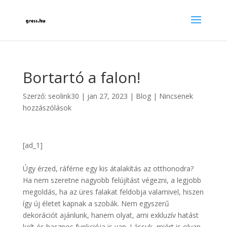
Bortartó a falon!
Szerző:
seolink30
|
jan 27, 2023
|
Blog
|
Nincsenek
hozzászólások
[ad_1]
Úgy érzed, ráférne egy kis átalakítás az otthonodra?
Ha nem szeretne nagyobb felújítást végezni, a legjobb
megoldás, ha az üres falakat feldobja valamivel, hiszen
így új életet kapnak a szobák. Nem egyszerű
dekorációt ajánlunk, hanem olyat, ami exkluzív hatást
kelt és hasznos funkciója is van. Lássuk, miért is olyan