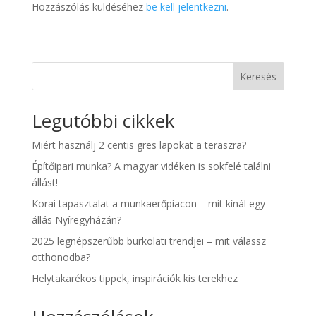
Hozzászólás küldéséhez
be kell jelentkezni
.
Keresés
Legutóbbi cikkek
Miért használj 2 centis gres lapokat a teraszra?
Építőipari munka? A magyar vidéken is sokfelé találni
állást!
Korai tapasztalat a munkaerőpiacon – mit kínál egy
állás Nyíregyházán?
2025 legnépszerűbb burkolati trendjei – mit válassz
otthonodba?
Helytakarékos tippek, inspirációk kis terekhez