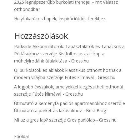
2025 legnépszerűbb burkolati trendjei – mit válassz
otthonodba?
Helytakarékos tippek, inspirációk kis terekhez
Hozzászólások
Parkside Akkumulátorok: Tapasztalatok és Tanácsok a
Pótlásukhoz
szerzője
Kis foltos asztalt kap a
műhelyirodánk átalakítása - Gress.hu
Új burkolatok és ablakok klasszikus otthont hoznak a
modern világba
szerzője
Fűtés klímával - Gress.hu
A legjobb évszakok, amelyekkel kiegészítheti otthonát
szerzője
Fűtés klímával - Gress.hu
Útmutató a keményfa padlós apartmanokhoz
szerzője
Útmutató a parkettás lakásokhoz - Best Blog
Mi az a gres lap?
szerzője
Gres padlólap - Gress.hu
Főoldal