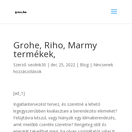
Grohe, Riho, Marmy
termékek,
Szerző:
seolink30
|
dec 25, 2022
|
Blog
|
Nincsenek
hozzászólások
[ad_1]
Ingatlantervezést tervez, és szeretné a lehető
legegyszerűbben kiválasztani a berendezési elemeket?
Felújításra készül, vagy hiányzik egy klímaberendezés,
amit mielőbb cserélni szeretne? Rengeteg időt és
energiát takaríthat meg, ha olyan szolgáltatót választ,