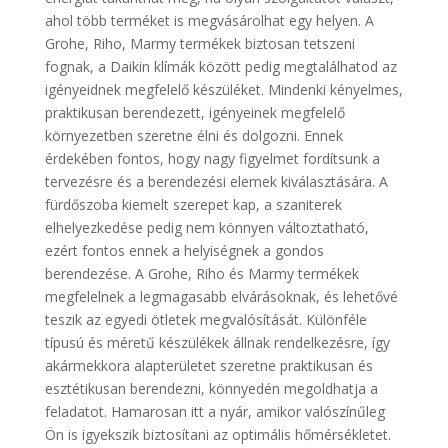
ahol több terméket is megvásárolhat egy helyen. A
Grohe, Riho, Marmy termékek biztosan tetszeni
fognak, a Daikin klímák között pedig megtalálhatod az
igényeidnek megfelelő készüléket. Mindenki kényelmes,
praktikusan berendezett, igényeinek megfelelő
környezetben szeretne élni és dolgozni. Ennek
érdekében fontos, hogy nagy figyelmet fordítsunk a
tervezésre és a berendezési elemek kiválasztására. A
fürdőszoba kiemelt szerepet kap, a szaniterek
elhelyezkedése pedig nem könnyen változtatható,
ezért fontos ennek a helyiségnek a gondos
berendezése. A Grohe, Riho és Marmy termékek
megfelelnek a legmagasabb elvárásoknak, és lehetővé
teszik az egyedi ötletek megvalósítását. Különféle
típusú és méretű készülékek állnak rendelkezésre, így
akármekkora alapterületet szeretne praktikusan és
esztétikusan berendezni, könnyedén megoldhatja a
feladatot. Hamarosan itt a nyár, amikor valószínűleg
Ön is igyekszik biztosítani az optimális hőmérsékletet.