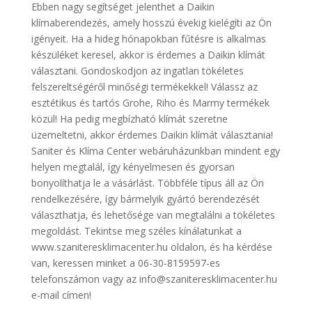
Ebben nagy segítséget jelenthet a Daikin
klímaberendezés, amely hosszú évekig kielégíti az Ön
igényeit. Ha a hideg hónapokban fűtésre is alkalmas
készüléket keresel, akkor is érdemes a Daikin klímát
választani. Gondoskodjon az ingatlan tökéletes
felszereltségéről minőségi termékekkel! Válassz az
esztétikus és tartós Grohe, Riho és Marmy termékek
közül! Ha pedig megbízható klímát szeretne
üzemeltetni, akkor érdemes Daikin klímát választania!
Saniter és Klíma Center webáruházunkban mindent egy
helyen megtalál, így kényelmesen és gyorsan
bonyolíthatja le a vásárlást. Többféle típus áll az Ön
rendelkezésére, így bármelyik gyártó berendezését
választhatja, és lehetősége van megtalálni a tökéletes
megoldást. Tekintse meg széles kínálatunkat a
www.szaniteresklimacenter.hu oldalon, és ha kérdése
van, keressen minket a 06-30-8159597-es
telefonszámon vagy az info@szaniteresklimacenter.hu
e-mail címen!