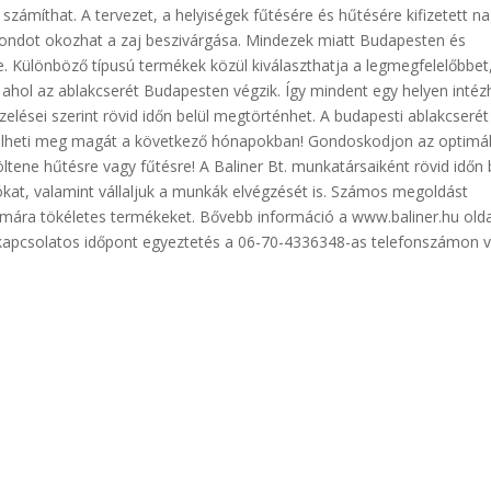
zámíthat. A tervezet, a helyiségek fűtésére és hűtésére kifizetett n
gondot okozhat a zaj beszivárgása. Mindezek miatt Budapesten és
je. Különböző típusú termékek közül kiválaszthatja a legmegfelelőbbet
 ahol az ablakcserét Budapesten végzik. Így mindent egy helyen intéz
elései szerint rövid időn belül megtörténhet. A budapesti ablakcseré
ímélheti meg magát a következő hónapokban! Gondoskodjon az optimál
tene hűtésre vagy fűtésre! A Baliner Bt. munkatársaiként rövid időn 
rókat, valamint vállaljuk a munkák elvégzését is. Számos megoldást
zámára tökéletes termékeket. Bővebb információ a www.baliner.hu old
 kapcsolatos időpont egyeztetés a 06-70-4336348-as telefonszámon 