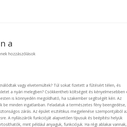
n a
enek hozzászólások
nálódtak vagy elvetemültek? Túl sokat fizetett a fűtésért télen, és
kletet a nyári melegben? Csökkentheti költségeit és kényelmesebben 
apesten is könnyedén megoldható, ha szakember segítségét kéri. Az
ek be minden ingatlanban. Feladatuk a természetes fény beengedése,
 biztonságos zárás. Az épület esztétikus megjelenése szempontjából az
sre. A nyílászárók funkcióját alapvetően típusuk és beépítési helyük
osíthatók, mint például anyaguk, funkciójuk. Ha régi ablakai vannak,