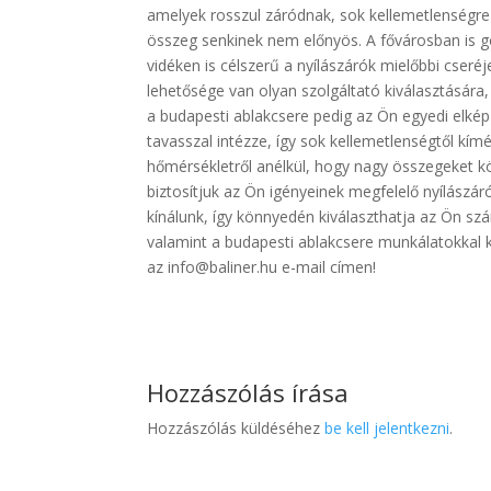
amelyek rosszul záródnak, sok kellemetlenségre s
összeg senkinek nem előnyös. A fővárosban is 
vidéken is célszerű a nyílászárók mielőbbi cseré
lehetősége van olyan szolgáltató kiválasztására,
a budapesti ablakcsere pedig az Ön egyedi elképz
tavasszal intézze, így sok kellemetlenségtől k
hőmérsékletről anélkül, hogy nagy összegeket köl
biztosítjuk az Ön igényeinek megfelelő nyílászá
kínálunk, így könnyedén kiválaszthatja az Ön s
valamint a budapesti ablakcsere munkálatokkal
az info@baliner.hu e-mail címen!
Hozzászólás írása
Hozzászólás küldéséhez
be kell jelentkezni
.