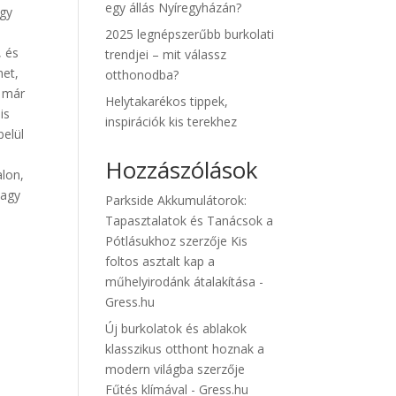
egy állás Nyíregyházán?
agy
2025 legnépszerűbb burkolati
, és
trendjei – mit válassz
het,
otthonodba?
t már
Helytakarékos tippek,
is
inspirációk kis terekhez
belül
Hozzászólások
alon,
vagy
Parkside Akkumulátorok:
Tapasztalatok és Tanácsok a
Pótlásukhoz
szerzője
Kis
foltos asztalt kap a
műhelyirodánk átalakítása -
Gress.hu
Új burkolatok és ablakok
klasszikus otthont hoznak a
modern világba
szerzője
Fűtés klímával - Gress.hu