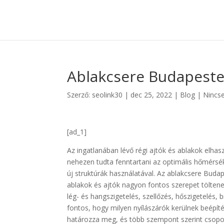
Ablakcsere Budapeste
Szerző:
seolink30
|
dec 25, 2022
|
Blog
|
Nincs
[ad_1]
Az ingatlanában lévő régi ajtók és ablakok elhasz
nehezen tudta fenntartani az optimális hőmérsé
új struktúrák használatával. Az ablakcsere Bud
ablakok és ajtók nagyon fontos szerepet tölten
lég- és hangszigetelés, szellőzés, hőszigetelés,
fontos, hogy milyen nyílászárók kerülnek beépíté
határozza meg, és több szempont szerint csoport