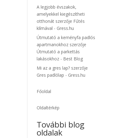
A legjobb évszakok,
amelyekkel kiegészítheti
otthonát
szerzője
Fűtés
klímával - Gress.hu
Útmutató a keményfa padlós
apartmanokhoz
szerzője
Útmutató a parkettás
lakásokhoz - Best Blog
Mi az a gres lap?
szerzője
Gres padlólap - Gress.hu
Főoldal
Oldaltérkép
További blog
oldalak