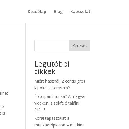
Kezdőlap
Blog
Kapcsolat
Keresés
Legutóbbi
cikkek
Miért használj 2 centis gres
lapokat a teraszra?
élhet
Építőipari munka? A magyar
vidéken is sokfelé találni
 jó
állást!
 is
Korai tapasztalat a
munkaerőpiacon – mit kínál