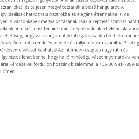
asztani őket, és teljesen megváltoztatják a belső hangulatot. A
gy ideálisak hétköznapi bisztrókba és elegáns éttermekbe is, de
yen. A vászonképek megvalósításának csak a képzelet szabhat határt
soknak nem kell mást tenniük, mint megálmodniuk a hely arculatához i
t a lehetőség, hogy vászonnyomatokkal izgalmasabbá tedd étterméne
 várnak Önre, mi a rendelés menete és milyen árakra számíthat? Láto
érdésedre választ kaphatsz! Az Interneon csapata nagy rutin és
et, így biztos lehet benne, hogy ha jó minőségű vászonnyomatokra va
mára! Kérdéseivel forduljon hozzánk bizalommal a +36-30-941-7889-e
l címen!