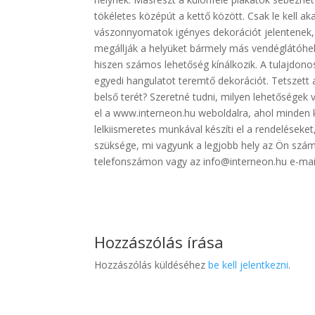
tökéletes középút a kettő között. Csak le kell ak
vászonnyomatok igényes dekorációt jelentenek, í
megállják a helyüket bármely más vendéglátóhel
hiszen számos lehetőség kínálkozik. A tulajdono
egyedi hangulatot teremtő dekorációt. Tetszet
belső terét? Szeretné tudni, milyen lehetőségek
el a www.interneon.hu weboldalra, ahol minden k
lelkiismeretes munkával készíti el a rendelések
szüksége, mi vagyunk a legjobb hely az Ön szá
telefonszámon vagy az info@interneon.hu e-mai
Hozzászólás írása
Hozzászólás küldéséhez
be kell jelentkezni
.