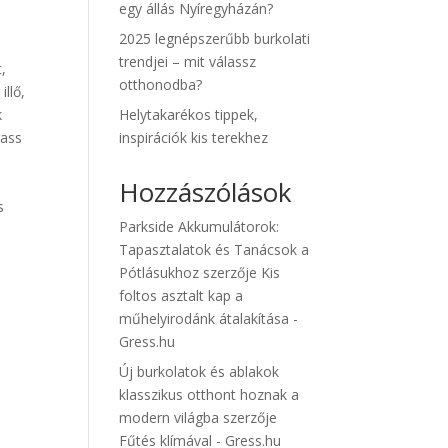
egy állás Nyíregyházán?
2025 legnépszerűbb burkolati
trendjei – mit válassz
,
otthonodba?
llő,
k
Helytakarékos tippek,
gass
inspirációk kis terekhez
n
Hozzászólások
s
Parkside Akkumulátorok:
Tapasztalatok és Tanácsok a
Pótlásukhoz
szerzője
Kis
foltos asztalt kap a
műhelyirodánk átalakítása -
Gress.hu
Új burkolatok és ablakok
klasszikus otthont hoznak a
modern világba
szerzője
Fűtés klímával - Gress.hu