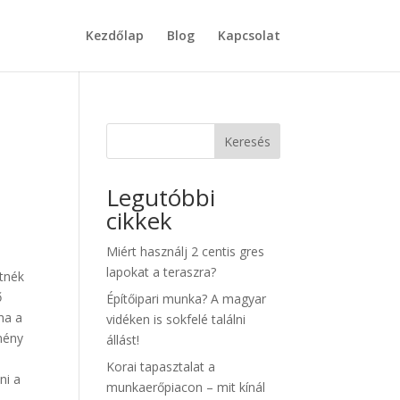
Kezdőlap
Blog
Kapcsolat
Keresés
Legutóbbi
cikkek
Miért használj 2 centis gres
lapokat a teraszra?
etnék
ő
Építőipari munka? A magyar
ha a
vidéken is sokfelé találni
mény
állást!
Korai tapasztalat a
ni a
munkaerőpiacon – mit kínál