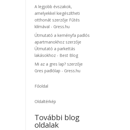
A legjobb évszakok,
amelyekkel kiegészítheti
otthonát
szerzője
Fűtés
klímával - Gress.hu
Útmutató a keményfa padlós
apartmanokhoz
szerzője
Útmutató a parkettás
lakásokhoz - Best Blog
Mi az a gres lap?
szerzője
Gres padlólap - Gress.hu
Főoldal
Oldaltérkép
További blog
oldalak