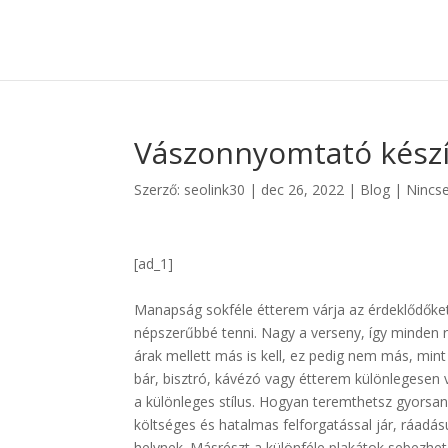
Vászonnyomtató készí
Szerző:
seolink30
|
dec 26, 2022
|
Blog
|
Nincs
[ad_1]
Manapság sokféle étterem várja az érdeklődőket
népszerűbbé tenni. Nagy a verseny, így minden ré
árak mellett más is kell, ez pedig nem más, min
bár, bisztró, kávézó vagy étterem különlegese
a különleges stílus. Hogyan teremthetsz gyorsan 
költséges és hatalmas felforgatással jár, ráadás
helynek. Másrészt a különféle plakátok sebezhet