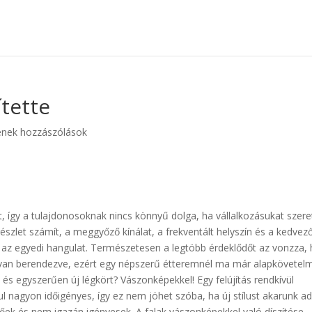
tette
enek hozzászólások
, így a tulajdonosoknak nincs könnyű dolga, ha vállalkozásukat szer
szlet számít, a meggyőző kínálat, a frekventált helyszín és a kedvez
t az egyedi hangulat. Természetesen a legtöbb érdeklődőt az vonzza, 
n van berendezve, ezért egy népszerű étteremnél ma már alapkövetel
és egyszerűen új légkört? Vászonképekkel! Egy felújítás rendkívül
ul nagyon időigényes, így ez nem jöhet szóba, ha új stílust akarunk ad
őek és nem igazán igényesek. A falak vászonképekkel való díszítése