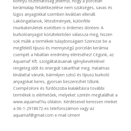
könnyű tisztíthatóság jellemzi, hogy a porcelán
kerámialap felületkezelése nem szükséges, savas és
lúgos anyagokkal szemben kiválóan ellenáll.
Lakóingatlanok, létesítmények, különféle
munkaterületek esetében is érdemes dönteni. A
burkolóanyagot körültekintően válassza meg, hiszen
sok múlik a termékek tulajdonságain! Szerezze be a
megfelelő típusú és mennyiségű porcelán kerámia
csempét a hibátlan eredmény eléréséhez! Cégünk, az
Aquamaf Kft. szolgáltatásainak igénybevételével
rengeteg időt és energiát takaríthat meg. Hatalmas
kínálattal várunk, bármilyen színű és típusú burkoló
anyagokat keres, gyorsan beszerezhet tőlünk.
Csempézésre és fürdőszoba kialakításra további
termékek is elérhetőek, melyeket szintén megtalálhat a
www.aquamaf.hu oldalon. Kérdéseivel keressen minket
a 06-1-2918672-es telefonszámon vagy az
aquamaf@gmail.com e-mail címen!