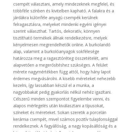
csempét választani, amely mindezeknek megfelel, és
többféle színben és kivitelben kapható. A falakra és a
járdákra különféle anyagú csempék kerülnek
felragasztásra, melyeket mindenki egyéni igényei
szerint választhat. Tartós, dekoratív, könnyen
tisztítható termékek állnak rendelkezésre, melyek
kényelmesen megrendelhetők online. A burkolandó
alap, valamint a burkolóanyagok sokfélesége
határozza meg a ragasztóréteg összetételét, ami
alapvetően a megerősítéshez szükséges. A felület
mérete nagymértékben függ attól, hogy hány lapot
érdemes megvásárolni. A kisebb méreteket nehezebb
kezelni, így lassabban készül el a munka, a
nagyobbakat pedig gyakorlás nélkül nehéz igazítani.
Célszerű minden szempontot figyelembe venni, és
alapos mérlegelés után kiválasztani a típusokat,
színeket és méreteket. Sokan szeretik a porcelán
kerámia csempét, mivel számos pozitív tulajdonsággal
rendelkeznek. A fagyállóság, a nagy kopásállóság és a