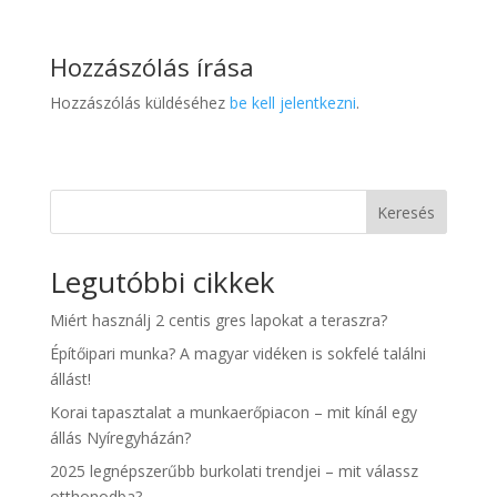
Hozzászólás írása
Hozzászólás küldéséhez
be kell jelentkezni
.
Keresés
Legutóbbi cikkek
Miért használj 2 centis gres lapokat a teraszra?
Építőipari munka? A magyar vidéken is sokfelé találni
állást!
Korai tapasztalat a munkaerőpiacon – mit kínál egy
állás Nyíregyházán?
2025 legnépszerűbb burkolati trendjei – mit válassz
otthonodba?