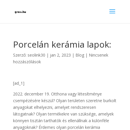
Porcelán kerámia lapok:
Szerző:
seolink30
|
jan 2, 2023
|
Blog
|
Nincsenek
hozzászólások
[ad_1]
2022. december 19. Otthona vagy létesítménye
csempézésére készül? Olyan területen szeretne burkolt
anyagokat elhelyezni, amelyet rendszeresen
látogatnak? Olyan termékekre van szüksége, amelyek
könnyen tisztán tarthatók és ellenállnak a különféle
anyagoknak? Érdemes olyan porcelán kerámia