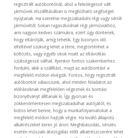
regisztrált autóbontónál, ahol a feleslegessé vált
járművek elszállításában is megbízható segítséget
nyújtanak. Ha szeretne megszabadulni régi vagy sérült
járművétől: Sokan ragaszkodnak régi járművükhöz,
ami nagyon kedves számukra, ezért úgy döntenek,
hogy eltárolják, amíg tehetik. Egy bizonyos idő
elteltével szükség lehet a térre, megtörténhet a
költözés, vagy egyéb okok miatt az eltávolítás
szükségessé válhat. Ilyenkor fontos szakemberhez
fordulni, akik a szállítást, majd az autóbontást a
megfelelő módon elvégzik. Fontos, hogy regisztrált
autóbontót válasszunk, ahol minden feladatot az
előírásoknak megfelelően végeznek és bontási
bizonyítványt állítanak ki. Így gyorsan és
zökkenőmentesen megszabadulhat autójától, és
biztos lehet benne, hogy a munkafolyamatokat a
megfelelő módon hajtják végre. Ha kiváló állapotú
alkatrészeket keres jó áron: Meghibásodás, sérülés
esetén műszaki átvizsgálás előtt alkatrészcserére lehet