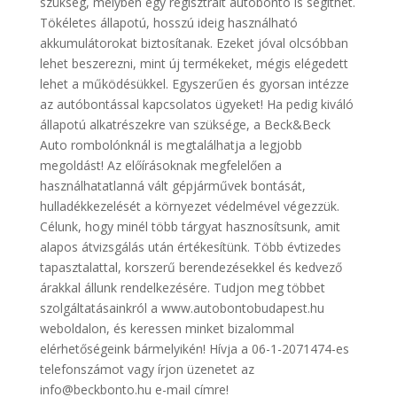
szükség, melyben egy regisztrált autóbontó is segíthet.
Tökéletes állapotú, hosszú ideig használható
akkumulátorokat biztosítanak. Ezeket jóval olcsóbban
lehet beszerezni, mint új termékeket, mégis elégedett
lehet a működésükkel. Egyszerűen és gyorsan intézze
az autóbontással kapcsolatos ügyeket! Ha pedig kiváló
állapotú alkatrészekre van szüksége, a Beck&Beck
Auto rombolónknál is megtalálhatja a legjobb
megoldást! Az előírásoknak megfelelően a
használhatatlanná vált gépjárművek bontását,
hulladékkezelését a környezet védelmével végezzük.
Célunk, hogy minél több tárgyat hasznosítsunk, amit
alapos átvizsgálás után értékesítünk. Több évtizedes
tapasztalattal, korszerű berendezésekkel és kedvező
árakkal állunk rendelkezésére. Tudjon meg többet
szolgáltatásainkról a www.autobontobudapest.hu
weboldalon, és keressen minket bizalommal
elérhetőségeink bármelyikén! Hívja a 06-1-2071474-es
telefonszámot vagy írjon üzenetet az
info@beckbonto.hu e-mail címre!