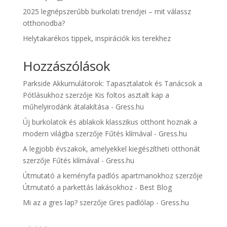
2025 legnépszerűbb burkolati trendjei – mit válassz
otthonodba?
Helytakarékos tippek, inspirációk kis terekhez
Hozzászólások
Parkside Akkumulátorok: Tapasztalatok és Tanácsok a
Pótlásukhoz
szerzője
Kis foltos asztalt kap a
műhelyirodánk átalakítása - Gress.hu
Új burkolatok és ablakok klasszikus otthont hoznak a
modern világba
szerzője
Fűtés klímával - Gress.hu
A legjobb évszakok, amelyekkel kiegészítheti otthonát
szerzője
Fűtés klímával - Gress.hu
Útmutató a keményfa padlós apartmanokhoz
szerzője
Útmutató a parkettás lakásokhoz - Best Blog
Mi az a gres lap?
szerzője
Gres padlólap - Gress.hu