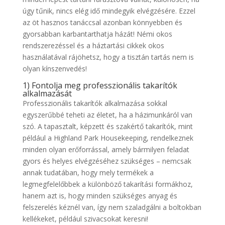
úgy tűnik, nincs elég idő mindegyik elvégzésére. Ezzel
az öt hasznos tanáccsal azonban könnyebben és
gyorsabban karbantarthatja házát! Némi okos
rendszerezéssel és a háztartási cikkek okos
használatával rájöhetsz, hogy a tisztán tartás nem is
olyan kínszenvedés!
1) Fontolja meg professzionális takarítók
alkalmazását
Professzionális takarítók alkalmazása sokkal
egyszerűbbé teheti az életet, ha a házimunkáról van
szó. A tapasztalt, képzett és szakértő takarítók, mint
például a Highland Park Housekeeping, rendelkeznek
minden olyan erőforrással, amely bármilyen feladat
gyors és helyes elvégzéséhez szükséges – nemcsak
annak tudatában, hogy mely termékek a
legmegfelelőbbek a különböző takarítási formákhoz,
hanem azt is, hogy minden szükséges anyag és
felszerelés kéznél van, így nem szaladgálni a boltokban
kellékeket, például szivacsokat keresni!