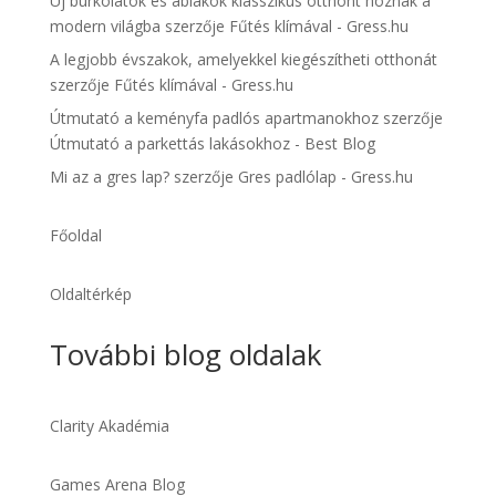
Új burkolatok és ablakok klasszikus otthont hoznak a
modern világba
szerzője
Fűtés klímával - Gress.hu
A legjobb évszakok, amelyekkel kiegészítheti otthonát
szerzője
Fűtés klímával - Gress.hu
Útmutató a keményfa padlós apartmanokhoz
szerzője
Útmutató a parkettás lakásokhoz - Best Blog
Mi az a gres lap?
szerzője
Gres padlólap - Gress.hu
Főoldal
Oldaltérkép
További blog oldalak
Clarity Akadémia
Games Arena Blog