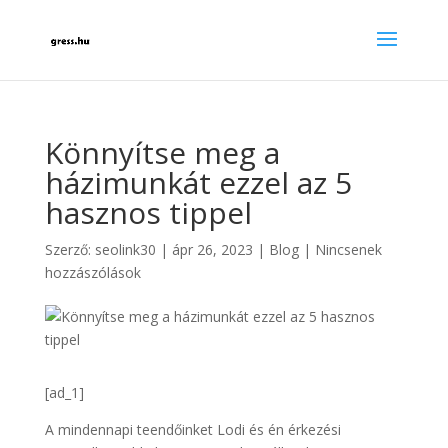
Könnyítse meg a
házimunkát ezzel az 5
hasznos tippel
Szerző:
seolink30
|
ápr 26, 2023
|
Blog
|
Nincsenek
hozzászólások
[ad_1]
A mindennapi teendőinket Lodi és én érkezési