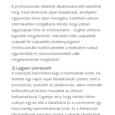
A professzionális takarítók alkalmazása időt takaríthat
meg, mivel átvesznek olyan feladatokat, amelyekre
egyszerűen nincs ideje önmagára. Ezenkívül számos
zöld takarítási szolgáltatás létezik, hogy jobban
vigyázzanak Önre és a környezetre – segítve otthona
legszebb megjelenését, miközben több szabadidőt
szabadít fel szabadidős tevékenységekre!
Professzionális tisztítószerekkel a fedélzeten sokkal
egyszerűbbé és stresszmentesebbé válik
megjelenésének megőrzése!
2) Legyen szervezett
A szervezés kulcsfontosságú a házimunkák során. Ha
hetente egy napot olyan feladatoknak szentel, mint a
porszívózás, portörlés és ablakmosás, akkor minimális
erőfeszítéssel kézben maradhat az otthoni
karbantartással. Ügyeljen arra, hogy minden héten
szánjon egy kis időt a takarításra és a szervezésre; így
háza mindig reprezentatívnak tűnik, és a feliratozott
tárolóedények egyszerű módja a tárgyak tárolásának,