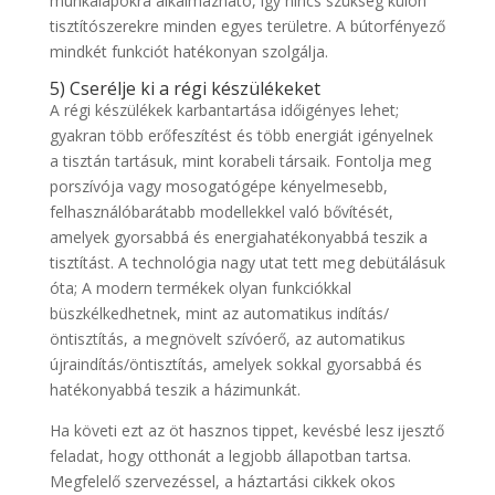
munkalapokra alkalmazható, így nincs szükség külön
tisztítószerekre minden egyes területre. A bútorfényező
mindkét funkciót hatékonyan szolgálja.
5) Cserélje ki a régi készülékeket
A régi készülékek karbantartása időigényes lehet;
gyakran több erőfeszítést és több energiát igényelnek
a tisztán tartásuk, mint korabeli társaik. Fontolja meg
porszívója vagy mosogatógépe kényelmesebb,
felhasználóbarátabb modellekkel való bővítését,
amelyek gyorsabbá és energiahatékonyabbá teszik a
tisztítást. A technológia nagy utat tett meg debütálásuk
óta; A modern termékek olyan funkciókkal
büszkélkedhetnek, mint az automatikus indítás/
öntisztítás, a megnövelt szívóerő, az automatikus
újraindítás/öntisztítás, amelyek sokkal gyorsabbá és
hatékonyabbá teszik a házimunkát.
Ha követi ezt az öt hasznos tippet, kevésbé lesz ijesztő
feladat, hogy otthonát a legjobb állapotban tartsa.
Megfelelő szervezéssel, a háztartási cikkek okos