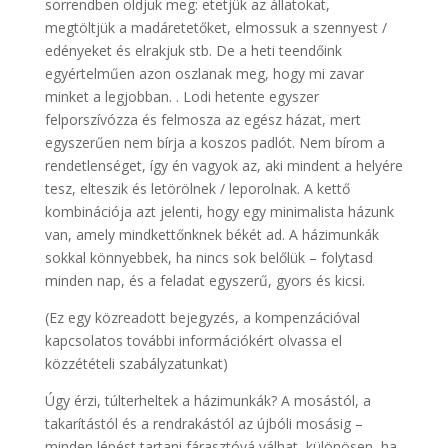
sorrendben oldjuk meg: etetjük az állatokat,
megtöltjük a madáretetőket, elmossuk a szennyest /
edényeket és elrakjuk stb. De a heti teendőink
egyértelműen azon oszlanak meg, hogy mi zavar
minket a legjobban. . Lodi hetente egyszer
felporszívózza és felmosza az egész házat, mert
egyszerűen nem bírja a koszos padlót. Nem bírom a
rendetlenséget, így én vagyok az, aki mindent a helyére
tesz, elteszik és letörölnek / leporolnak. A kettő
kombinációja azt jelenti, hogy egy minimalista házunk
van, amely mindkettőnknek békét ad. A házimunkák
sokkal könnyebbek, ha nincs sok belőlük – folytasd
minden nap, és a feladat egyszerű, gyors és kicsi.
(Ez egy közreadott bejegyzés, a kompenzációval
kapcsolatos további információkért olvassa el
közzétételi szabályzatunkat)
Úgy érzi, túlterheltek a házimunkák? A mosástól, a
takarítástól és a rendrakástól az újbóli mosásig –
minden lépést tartani fárasztóvá válhat, különösen, ha