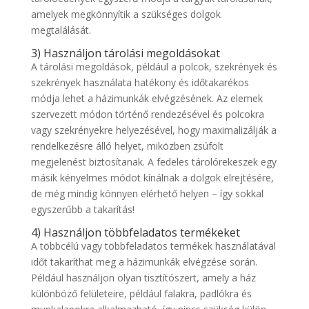
amelyek megkönnyítik a szükséges dolgok
megtalálását.
3) Használjon tárolási megoldásokat
A tárolási megoldások, például a polcok, szekrények és
szekrények használata hatékony és időtakarékos
módja lehet a házimunkák elvégzésének. Az elemek
szervezett módon történő rendezésével és polcokra
vagy szekrényekre helyezésével, hogy maximalizálják a
rendelkezésre álló helyet, miközben zsúfolt
megjelenést biztosítanak. A fedeles tárolórekeszek egy
másik kényelmes módot kínálnak a dolgok elrejtésére,
de még mindig könnyen elérhető helyen – így sokkal
egyszerűbb a takarítás!
4) Használjon többfeladatos termékeket
A többcélú vagy többfeladatos termékek használatával
időt takaríthat meg a házimunkák elvégzése során.
Például használjon olyan tisztítószert, amely a ház
különböző felületeire, például falakra, padlókra és