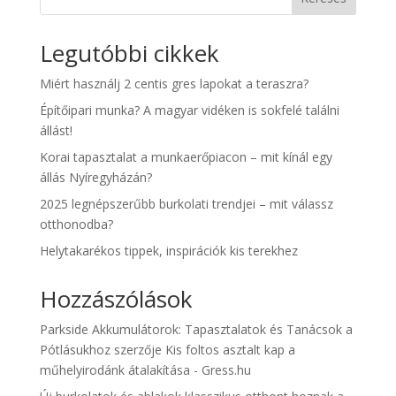
Legutóbbi cikkek
Miért használj 2 centis gres lapokat a teraszra?
Építőipari munka? A magyar vidéken is sokfelé találni
állást!
Korai tapasztalat a munkaerőpiacon – mit kínál egy
állás Nyíregyházán?
2025 legnépszerűbb burkolati trendjei – mit válassz
otthonodba?
Helytakarékos tippek, inspirációk kis terekhez
Hozzászólások
Parkside Akkumulátorok: Tapasztalatok és Tanácsok a
Pótlásukhoz
szerzője
Kis foltos asztalt kap a
műhelyirodánk átalakítása - Gress.hu