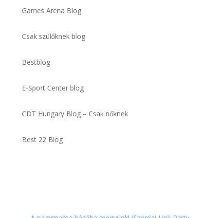
Games Arena Blog
Csak szülőknek blog
Bestblog
E-Sport Center blog
CDT Hungary Blog – Csak nőknek
Best 22 Blog
←
A nagymama házába megyünk! (Szerdai Link Party