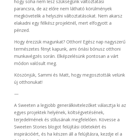
hogy soha nem lesz szükségünk változtatási
parancsra, de az előre nem látható körülmények
megkövetelik a helyszíni változtatásokat. Nem akarsz
elakadni egy félkész projektnél, mert elfogyott a
pénzed.
Hogy érezzük magunkat? Otthon! Egész nap nagyszerű
természetes fényt kapunk, ami óriási bónusz otthoni
munkavégzés során. Elképzelésünk pontosan a várt
módon valósult meg.
Köszönjük, Sammi és Matt, hogy megosztották velünk
új otthonukat!
—
A Sweeten a legjobb generálkivitelezőket választja ki az
egyes projektek helyének, költségvetésének,
terjedelmének és stílusának megfelelően. Kövesse a
Sweeten Stories blogot felújítási ötletekért és
inspirációért, és ha készen áll a felújításra, kezdje el a