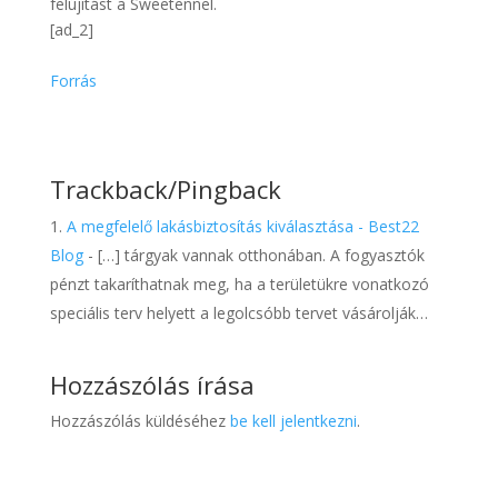
felújítást a Sweetennel.
[ad_2]
Forrás
Trackback/Pingback
A megfelelő lakásbiztosítás kiválasztása - Best22
Blog
- […] tárgyak vannak otthonában. A fogyasztók
pénzt takaríthatnak meg, ha a területükre vonatkozó
speciális terv helyett a legolcsóbb tervet vásárolják…
Hozzászólás írása
Hozzászólás küldéséhez
be kell jelentkezni
.