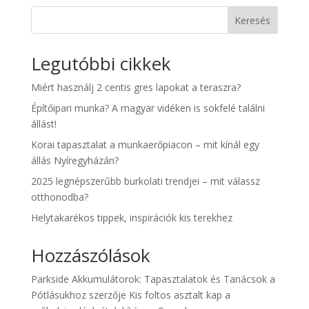
Keresés
Legutóbbi cikkek
Miért használj 2 centis gres lapokat a teraszra?
Építőipari munka? A magyar vidéken is sokfelé találni
állást!
Korai tapasztalat a munkaerőpiacon – mit kínál egy
állás Nyíregyházán?
2025 legnépszerűbb burkolati trendjei – mit válassz
otthonodba?
Helytakarékos tippek, inspirációk kis terekhez
Hozzászólások
Parkside Akkumulátorok: Tapasztalatok és Tanácsok a
Pótlásukhoz
szerzője
Kis foltos asztalt kap a