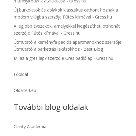
műhelyirodánk átalakítása - Gress.hu
Új burkolatok és ablakok klasszikus otthont hoznak a
modern világba
szerzője
Fűtés klímával - Gress.hu
A legjobb évszakok, amelyekkel kiegészítheti otthonát
szerzője
Fűtés klímával - Gress.hu
Útmutató a keményfa padlós apartmanokhoz
szerzője
Útmutató a parkettás lakásokhoz - Best Blog
Mi az a gres lap?
szerzője
Gres padlólap - Gress.hu
Főoldal
Oldaltérkép
További blog oldalak
Clarity Akadémia