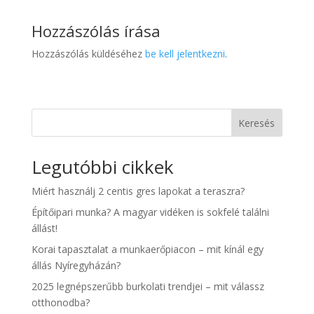
Hozzászólás írása
Hozzászólás küldéséhez
be kell jelentkezni
.
Keresés
Legutóbbi cikkek
Miért használj 2 centis gres lapokat a teraszra?
Építőipari munka? A magyar vidéken is sokfelé találni
állást!
Korai tapasztalat a munkaerőpiacon – mit kínál egy
állás Nyíregyházán?
2025 legnépszerűbb burkolati trendjei – mit válassz
otthonodba?