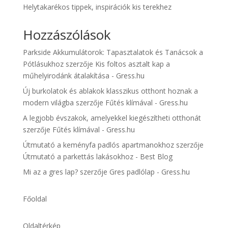
Helytakarékos tippek, inspirációk kis terekhez
Hozzászólások
Parkside Akkumulátorok: Tapasztalatok és Tanácsok a
Pótlásukhoz
szerzője
Kis foltos asztalt kap a
műhelyirodánk átalakítása - Gress.hu
Új burkolatok és ablakok klasszikus otthont hoznak a
modern világba
szerzője
Fűtés klímával - Gress.hu
A legjobb évszakok, amelyekkel kiegészítheti otthonát
szerzője
Fűtés klímával - Gress.hu
Útmutató a keményfa padlós apartmanokhoz
szerzője
Útmutató a parkettás lakásokhoz - Best Blog
Mi az a gres lap?
szerzője
Gres padlólap - Gress.hu
Főoldal
Oldaltérkép