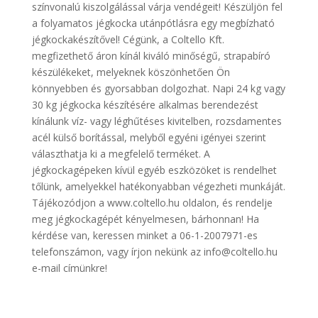
színvonalú kiszolgálással várja vendégeit! Készüljön fel
a folyamatos jégkocka utánpótlásra egy megbízható
jégkockakészítővel! Cégünk, a Coltello Kft.
megfizethető áron kínál kiváló minőségű, strapabíró
készülékeket, melyeknek köszönhetően Ön
könnyebben és gyorsabban dolgozhat. Napi 24 kg vagy
30 kg jégkocka készítésére alkalmas berendezést
kínálunk víz- vagy léghűtéses kivitelben, rozsdamentes
acél külső borítással, melyből egyéni igényei szerint
választhatja ki a megfelelő terméket. A
jégkockagépeken kívül egyéb eszközöket is rendelhet
tőlünk, amelyekkel hatékonyabban végezheti munkáját.
Tájékozódjon a www.coltello.hu oldalon, és rendelje
meg jégkockagépét kényelmesen, bárhonnan! Ha
kérdése van, keressen minket a 06-1-2007971-es
telefonszámon, vagy írjon nekünk az info@coltello.hu
e-mail címünkre!