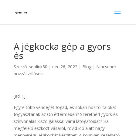
A jégkocka gép a gyors
és
Szerző:
seolink30
|
dec 26, 2022
|
Blog
|
Nincsenek
hozzászólások
[ad_1]
Egyre több vendéget fogad, és sokan hűsítő italokat
fogyasztanak az Ön éttermében? Szeretnéd gyors és
színvonalas kiszolgálással várni látogatóidat? Ha
megfelelő eszközt vásárol, rövid idő alatt nagy
mennyiségű jégkockát készíthet. A könnyen kezelhető,