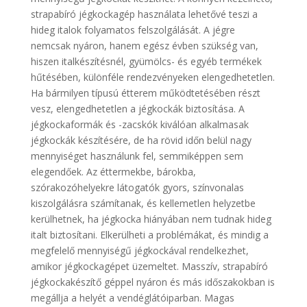
strapabíró jégkockagép használata lehetővé teszi a
hideg italok folyamatos felszolgálását. A jégre
nemcsak nyáron, hanem egész évben szükség van,
hiszen italkészítésnél, gyümölcs- és egyéb termékek
hűtésében, különféle rendezvényeken elengedhetetlen.
Ha bármilyen típusú étterem működtetésében részt
vesz, elengedhetetlen a jégkockák biztosítása. A
jégkockaformák és -zacskók kiválóan alkalmasak
jégkockák készítésére, de ha rövid időn belül nagy
mennyiséget használunk fel, semmiképpen sem
elegendőek. Az éttermekbe, bárokba,
szórakozóhelyekre látogatók gyors, színvonalas
kiszolgálásra számítanak, és kellemetlen helyzetbe
kerülhetnek, ha jégkocka hiányában nem tudnak hideg
italt biztosítani. Elkerülheti a problémákat, és mindig a
megfelelő mennyiségű jégkockával rendelkezhet,
amikor jégkockagépet üzemeltet. Masszív, strapabíró
jégkockakészítő géppel nyáron és más időszakokban is
megállja a helyét a vendéglátóiparban. Magas