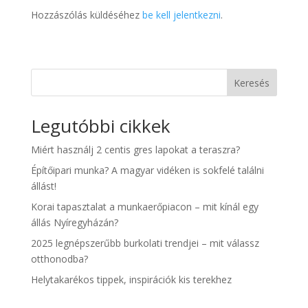
Hozzászólás küldéséhez
be kell jelentkezni
.
Keresés
Legutóbbi cikkek
Miért használj 2 centis gres lapokat a teraszra?
Építőipari munka? A magyar vidéken is sokfelé találni
állást!
Korai tapasztalat a munkaerőpiacon – mit kínál egy
állás Nyíregyházán?
2025 legnépszerűbb burkolati trendjei – mit válassz
otthonodba?
Helytakarékos tippek, inspirációk kis terekhez