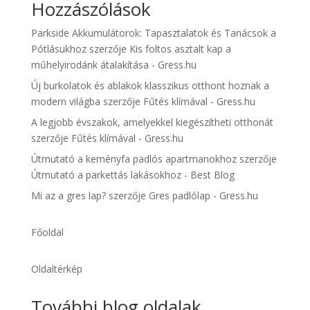
Hozzászólások
Parkside Akkumulátorok: Tapasztalatok és Tanácsok a
Pótlásukhoz
szerzője
Kis foltos asztalt kap a
műhelyirodánk átalakítása - Gress.hu
Új burkolatok és ablakok klasszikus otthont hoznak a
modern világba
szerzője
Fűtés klímával - Gress.hu
A legjobb évszakok, amelyekkel kiegészítheti otthonát
szerzője
Fűtés klímával - Gress.hu
Útmutató a keményfa padlós apartmanokhoz
szerzője
Útmutató a parkettás lakásokhoz - Best Blog
Mi az a gres lap?
szerzője
Gres padlólap - Gress.hu
Főoldal
Oldaltérkép
További blog oldalak