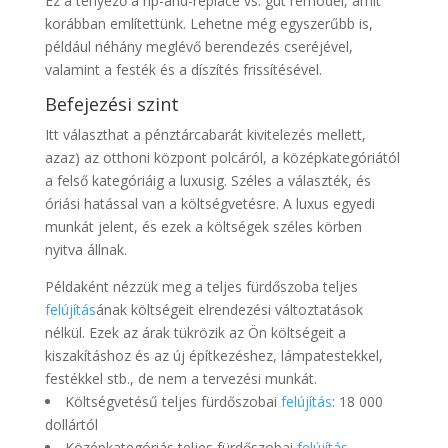
Ez a tényező a rip-and-replace vs. gut remodel, amit
korábban említettünk. Lehetne még egyszerűbb is,
például néhány meglévő berendezés cseréjével,
valamint a festék és a díszítés frissítésével.
Befejezési szint
Itt választhat a pénztárcabarát kivitelezés mellett,
azaz) az otthoni központ polcáról, a középkategóriától
a felső kategóriáig a luxusig. Széles a választék, és
óriási hatással van a költségvetésre. A luxus egyedi
munkát jelent, és ezek a költségek széles körben
nyitva állnak.
Példaként nézzük meg a teljes fürdőszoba teljes
felújítás
ának költségeit elrendezési változtatások
nélkül. Ezek az árak tükrözik az Ön költségeit a
kiszakításhoz és az új építkezéshez, lámpatestekkel,
festékkel stb., de nem a tervezési munkát.
Költségvetésű teljes fürdőszobai
felújítás
: 18 000
dollártól
Középkategóriás teljes fürdőszobai
felújítás