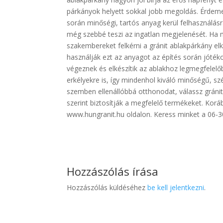
párkányok helyett sokkal jobb megoldás. Érdemes
során minőségi, tartós anyag kerül felhasználásr
még szebbé teszi az ingatlan megjelenését. Ha m
szakembereket felkérni a gránit ablakpárkány elk
használják ezt az anyagot az építés során jóté
végeznek és elkészítik az ablakhoz legmegfelelő
erkélyekre is, így mindenhol kiváló minőségű, s
szemben ellenállóbbá otthonodat, válassz gránit
szerint biztosítják a megfelelő termékeket. Ko
www.hungranit.hu oldalon. Keress minket a 06
Hozzászólás írása
Hozzászólás küldéséhez
be kell jelentkezni
.