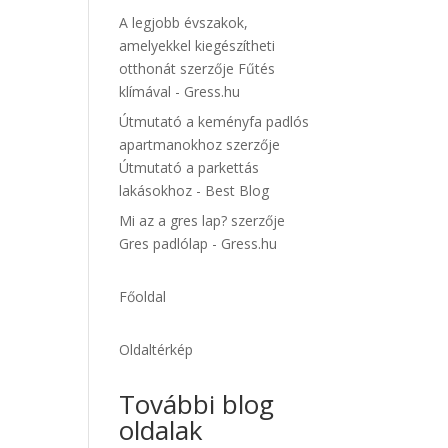
A legjobb évszakok,
amelyekkel kiegészítheti
otthonát
szerzője
Fűtés
klímával - Gress.hu
Útmutató a keményfa padlós
apartmanokhoz
szerzője
Útmutató a parkettás
lakásokhoz - Best Blog
Mi az a gres lap?
szerzője
Gres padlólap - Gress.hu
Főoldal
Oldaltérkép
További blog
oldalak