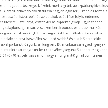
 a megadott összeget kifizetni, mert a gránit ablakpárkány kivitelez
a. A gránit ablakpárkány tisztítása nagyon egyszerű, színe és formája
ost családi házat épít, és az ablakok beépítése folyik, érdemes
észítésére. Ezzel erős, esztétikus ablakpárkányt kap. Egyre többen
kony tulajdonságai miatt. A szakemberek pontos és precíz munkát
bb gránit ablakpárkányt. Ezt a megoldást használhatod teraszokra,
zép ablakpárkányt használhatsz. Tedd szebbé és a külső hatásokkal
 ablakpárkányt! Cégünk, a Hungránit Bt. munkatársai egyedi igények
rábbi munkáinkat megtekintheti és tevékenységünkről többet megtudha
-30-6170790-es telefonszámon vagy a hungranit@gmail.com címen!