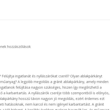
enek hozzászólások
? Felújítja ingatlanát és nyílászárókat cserél? Olyan ablakpárkányt
 a műanyag? A legjobb megoldás a gránit ablakpárkány, amely minden
ngatlanok felújítása nagyon szükséges, hiszen így megőrizhető a
ő a karbantartás. A nyílászárók cseréje több szempontból is előnyös,
 ablakpárkány hosszú távon nagyon jó megoldás, ezért érdemes ezt
ezeti hatásoknak, nem karcol és nem igényel karbantartást. A gránit
és a téli hideget. A korábbi években gyakran használt lap- és műanyag