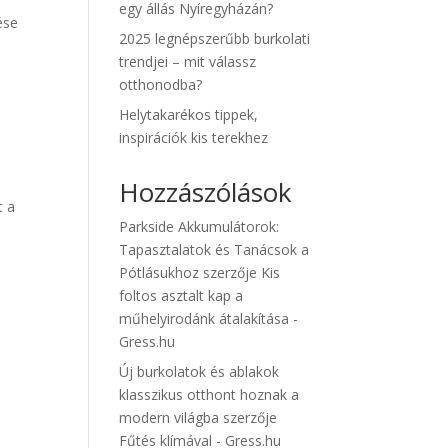
egy állás Nyíregyházán?
ése
2025 legnépszerűbb burkolati
trendjei – mit válassz
otthonodba?
Helytakarékos tippek,
inspirációk kis terekhez
Hozzászólások
t a
Parkside Akkumulátorok:
Tapasztalatok és Tanácsok a
Pótlásukhoz
szerzője
Kis
foltos asztalt kap a
műhelyirodánk átalakítása -
Gress.hu
Új burkolatok és ablakok
klasszikus otthont hoznak a
modern világba
szerzője
Fűtés klímával - Gress.hu