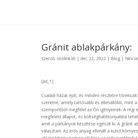
Gránit ablakpárkány:
Szerző:
seolink30
|
dec 22, 2022
|
Blog
|
Nincs
[ad_1]
Családi házat épít, és minden részletre törekszik
szeretne, amely tartósabb és ellenállóbb, mint
szempontból megfelel az Ön igényeinek. A régi i
megfelelő állapot, és költséghatékonyabbá tehet
amit a párkányok készítése egészít ki. A gránit
választani. Az erős anyag ellenáll a külső körny
ablakpárkány nagyon jól bírja az erős napfényt 