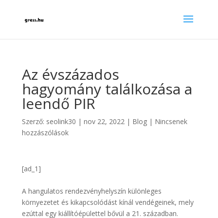
Az évszázados
hagyomány találkozása a
leendő PIR
Szerző:
seolink30
|
nov 22, 2022
|
Blog
|
Nincsenek
hozzászólások
[ad_1]
A hangulatos rendezvényhelyszín különleges
környezetet és kikapcsolódást kínál vendégeinek, mely
ezúttal egy kiállítóépülettel bővül a 21. században.