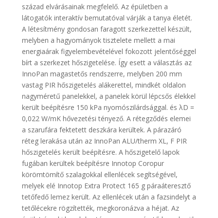
század elvárásainak megfelelő. Az épületben a
látogatók interaktív bemutatóval várják a tanya életét.
A létesítmény gondosan faragott szerkezettel készült,
melyben a hagyományok tisztelete mellett a mai
energiaárak figyelembevételével fokozott jelentőséggel
bírt a szerkezet hőszigetelése. Így esett a választás az
InnoPan magastetős rendszerre, melyben 200 mm
vastag PIR hőszigetelés alákerettel, mindkét oldalon
nagyméretű panelekkel, a panelek körül lépcsős élekkel
került beépítésre 150 kPa nyomószilárdsággal. és λD =
0,022 W/mK hővezetési tényező. A rétegződés elemei
a szarufára fektetett deszkára kerültek. A párazáró
réteg lerakása után az InnoPan ALU/therm XL, F PIR
hőszigetelés került beépítésre. A hőszigetelő lapok
fugában kerültek beépítésre Innotop Coropur
körömtömítő szalagokkal ellenlécek segítségével,
melyek elé Innotop Extra Protect 165 g páraáteresztő
tetőfedő lemez került. Az ellenlécek után a fazsindelyt a
tetőlécekre rögzítették, megkoronázva a héjat. Az