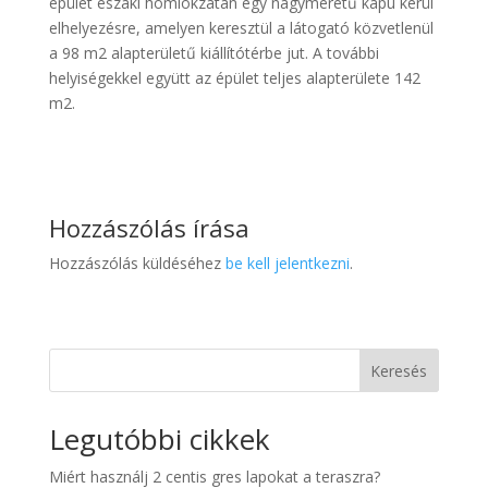
épület északi homlokzatán egy nagyméretű kapu kerül
elhelyezésre, amelyen keresztül a látogató közvetlenül
a 98 m2 alapterületű kiállítótérbe jut. A további
helyiségekkel együtt az épület teljes alapterülete 142
m2.
Hozzászólás írása
Hozzászólás küldéséhez
be kell jelentkezni
.
Keresés
Legutóbbi cikkek
Miért használj 2 centis gres lapokat a teraszra?