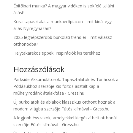
Építőipari munka? A magyar vidéken is sokfelé találni
állást!
Korai tapasztalat a munkaerőpiacon – mit kínál egy
állás Nyíregyházán?
2025 legnépszerűbb burkolati trendjei – mit válassz
otthonodba?
Helytakarékos tippek, inspirációk kis terekhez
Hozzászólások
Parkside Akkumulátorok: Tapasztalatok és Tanácsok a
Pótlásukhoz
szerzője
Kis foltos asztalt kap a
műhelyirodánk átalakítása - Gress.hu
Új burkolatok és ablakok klasszikus otthont hoznak a
modern világba
szerzője
Fűtés klímával - Gress.hu
A legjobb évszakok, amelyekkel kiegészítheti otthonát
szerzője
Fűtés klímával - Gress.hu