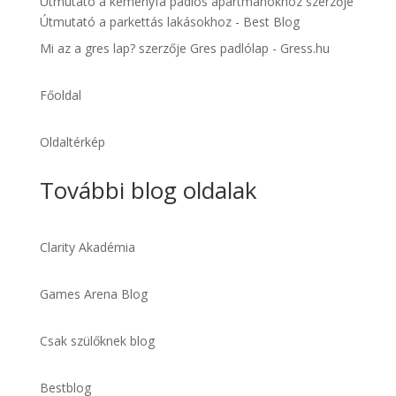
Útmutató a keményfa padlós apartmanokhoz
szerzője
Útmutató a parkettás lakásokhoz - Best Blog
Mi az a gres lap?
szerzője
Gres padlólap - Gress.hu
Főoldal
Oldaltérkép
További blog oldalak
Clarity Akadémia
Games Arena Blog
Csak szülőknek blog
Bestblog