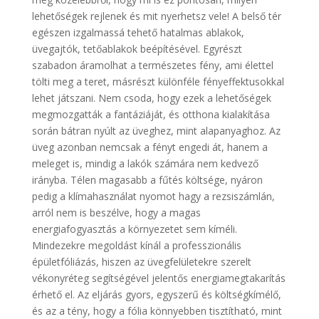
lehetőségek rejlenek és mit nyerhetsz vele! A belső tér
egészen izgalmassá tehető hatalmas ablakok,
üvegajtók, tetőablakok beépítésével. Egyrészt
szabadon áramolhat a természetes fény, ami élettel
tölti meg a teret, másrészt különféle fényeffektusokkal
lehet játszani. Nem csoda, hogy ezek a lehetőségek
megmozgatták a fantáziáját, és otthona kialakítása
során bátran nyúlt az üveghez, mint alapanyaghoz. Az
üveg azonban nemcsak a fényt engedi át, hanem a
meleget is, mindig a lakók számára nem kedvező
irányba. Télen magasabb a fűtés költsége, nyáron
pedig a klímahasználat nyomot hagy a rezsiszámlán,
arról nem is beszélve, hogy a magas
energiafogyasztás a környezetet sem kíméli.
Mindezekre megoldást kínál a professzionális
épületfóliázás, hiszen az üvegfelületekre szerelt
vékonyréteg segítségével jelentős energiamegtakarítás
érhető el. Az eljárás gyors, egyszerű és költségkímélő,
és az a tény, hogy a fólia könnyebben tisztítható, mint