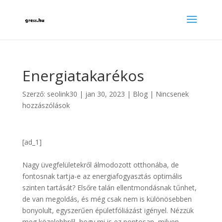
Energiatakarékos
Szerző:
seolink30
|
jan 30, 2023
|
Blog
|
Nincsenek
hozzászólások
[ad_1]
Nagy üvegfelületekről álmodozott otthonába, de
fontosnak tartja-e az energiafogyasztás optimális
szinten tartását? Elsőre talán ellentmondásnak tűnhet,
de van megoldás, és még csak nem is különösebben
bonyolult, egyszerűen épületfóliázást igényel. Nézzük
meg közelebbről, hogy mi is ez pontosan, milyen