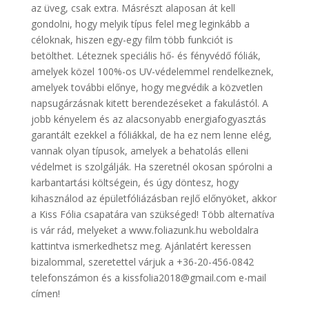
az üveg, csak extra. Másrészt alaposan át kell
gondolni, hogy melyik típus felel meg leginkább a
céloknak, hiszen egy-egy film több funkciót is
betölthet. Léteznek speciális hő- és fényvédő fóliák,
amelyek közel 100%-os UV-védelemmel rendelkeznek,
amelyek további előnye, hogy megvédik a közvetlen
napsugárzásnak kitett berendezéseket a fakulástól. A
jobb kényelem és az alacsonyabb energiafogyasztás
garantált ezekkel a fóliákkal, de ha ez nem lenne elég,
vannak olyan típusok, amelyek a behatolás elleni
védelmet is szolgálják. Ha szeretnél okosan spórolni a
karbantartási költségein, és úgy döntesz, hogy
kihasználod az épületfóliázásban rejlő előnyöket, akkor
a Kiss Fólia csapatára van szükséged! Több alternatíva
is vár rád, melyeket a www.foliazunk.hu weboldalra
kattintva ismerkedhetsz meg. Ajánlatért keressen
bizalommal, szeretettel várjuk a +36-20-456-0842
telefonszámon és a kissfolia2018@gmail.com e-mail
címen!