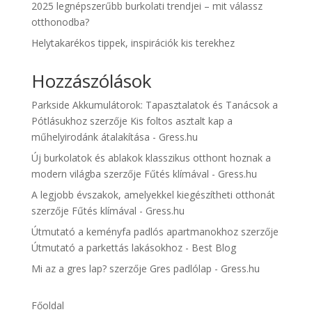
2025 legnépszerűbb burkolati trendjei – mit válassz
otthonodba?
Helytakarékos tippek, inspirációk kis terekhez
Hozzászólások
Parkside Akkumulátorok: Tapasztalatok és Tanácsok a
Pótlásukhoz
szerzője
Kis foltos asztalt kap a
műhelyirodánk átalakítása - Gress.hu
Új burkolatok és ablakok klasszikus otthont hoznak a
modern világba
szerzője
Fűtés klímával - Gress.hu
A legjobb évszakok, amelyekkel kiegészítheti otthonát
szerzője
Fűtés klímával - Gress.hu
Útmutató a keményfa padlós apartmanokhoz
szerzője
Útmutató a parkettás lakásokhoz - Best Blog
Mi az a gres lap?
szerzője
Gres padlólap - Gress.hu
Főoldal