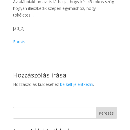
Az alábbiakban azt is láthatja, hogy két 45 fokos szög
hogyan illeszkedik szépen egymáshoz, hogy
tökéletes…
[ad_2]
Forrás
Hozzászólás írása
Hozzászólás küldéséhez
be kell jelentkezni
.
Keresés