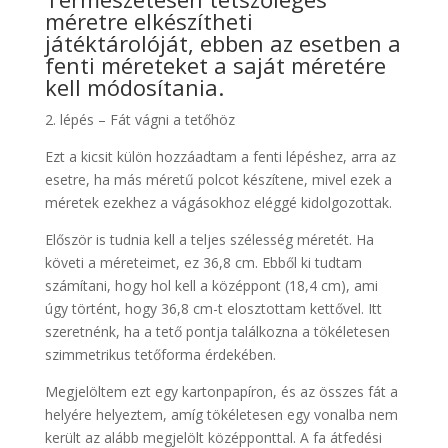
méretre elkészítheti
játéktárolóját, ebben az esetben a
fenti méreteket a saját méretére
kell módosítania.
2. lépés – Fát vágni a tetőhöz
Ezt a kicsit külön hozzáadtam a fenti lépéshez, arra az
esetre, ha más méretű polcot készítene, mivel ezek a
méretek ezekhez a vágásokhoz eléggé kidolgozottak.
Először is tudnia kell a teljes szélesség méretét. Ha
követi a méreteimet, ez 36,8 cm. Ebből ki tudtam
számítani, hogy hol kell a középpont (18,4 cm), ami
úgy történt, hogy 36,8 cm-t elosztottam kettővel. Itt
szeretnénk, ha a tető pontja találkozna a tökéletesen
szimmetrikus tetőforma érdekében.
Megjelöltem ezt egy kartonpapíron, és az összes fát a
helyére helyeztem, amíg tökéletesen egy vonalba nem
került az alább megjelölt középponttal. A fa átfedési