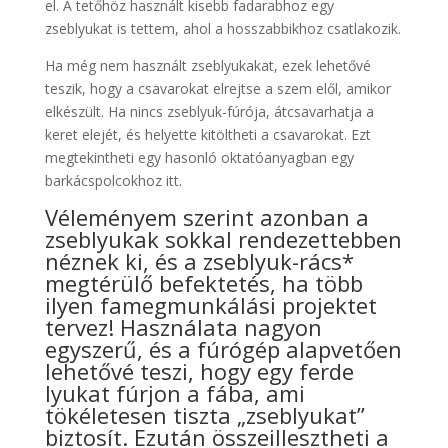
el. A tetőhöz használt kisebb fadarabhoz egy
zseblyukat is tettem, ahol a hosszabbikhoz csatlakozik.
Ha még nem használt zseblyukakat, ezek lehetővé
teszik, hogy a csavarokat elrejtse a szem elől, amikor
elkészült. Ha nincs zseblyuk-fúrója, átcsavarhatja a
keret elejét, és helyette kitöltheti a csavarokat. Ezt
megtekintheti egy hasonló oktatóanyagban egy
barkácspolcokhoz itt.
Véleményem szerint azonban a
zseblyukak sokkal rendezettebben
néznek ki, és a zseblyuk-rács*
megtérülő befektetés, ha több
ilyen famegmunkálási projektet
tervez! Használata nagyon
egyszerű, és a fúrógép alapvetően
lehetővé teszi, hogy egy ferde
lyukat fúrjon a fába, ami
tökéletesen tiszta „zseblyukat”
biztosít. Ezután összeillesztheti a