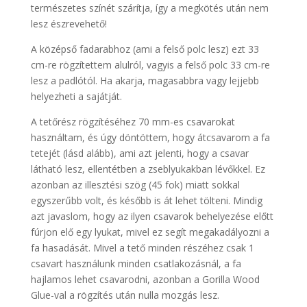
természetes színét szárítja, így a megkötés után nem
lesz észrevehető!
A középső fadarabhoz (ami a felső polc lesz) ezt 33
cm-re rögzítettem alulról, vagyis a felső polc 33 cm-re
lesz a padlótól. Ha akarja, magasabbra vagy lejjebb
helyezheti a sajátját.
A tetőrész rögzítéséhez 70 mm-es csavarokat
használtam, és úgy döntöttem, hogy átcsavarom a fa
tetejét (lásd alább), ami azt jelenti, hogy a csavar
látható lesz, ellentétben a zseblyukakban lévőkkel. Ez
azonban az illesztési szög (45 fok) miatt sokkal
egyszerűbb volt, és később is át lehet tölteni. Mindig
azt javaslom, hogy az ilyen csavarok behelyezése előtt
fúrjon elő egy lyukat, mivel ez segít megakadályozni a
fa hasadását. Mivel a tető minden részéhez csak 1
csavart használunk minden csatlakozásnál, a fa
hajlamos lehet csavarodni, azonban a Gorilla Wood
Glue-val a rögzítés után nulla mozgás lesz.