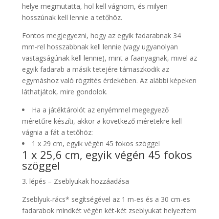
helye megmutatta, hol kell vágnom, és milyen
hosszúnak kell lennie a tetőhöz.
Fontos megjegyezni, hogy az egyik fadarabnak 34
mm-rel hosszabbnak kell lennie (vagy ugyanolyan
vastagságúnak kell lennie), mint a faanyagnak, mivel az
egyik fadarab a másik tetejére támaszkodik az
egymáshoz való rögzítés érdekében. Az alábbi képeken
láthatjátok, mire gondolok.
Ha a játéktárolót az enyémmel megegyező
méretűre készíti, akkor a következő méretekre kell
vágnia a fát a tetőhöz:
1 x 29 cm, egyik végén 45 fokos szöggel
1 x 25,6 cm, egyik végén 45 fokos
szöggel
3. lépés – Zseblyukak hozzáadása
Zseblyuk-rács* segítségével az 1 m-es és a 30 cm-es
fadarabok mindkét végén két-két zseblyukat helyeztem