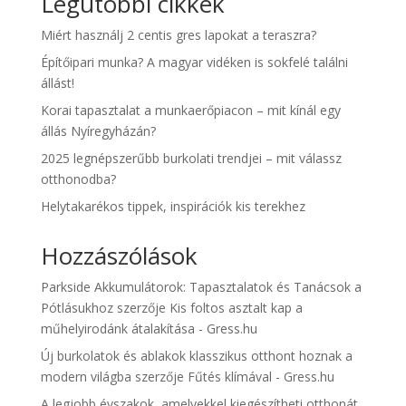
Legutóbbi cikkek
Miért használj 2 centis gres lapokat a teraszra?
Építőipari munka? A magyar vidéken is sokfelé találni
állást!
Korai tapasztalat a munkaerőpiacon – mit kínál egy
állás Nyíregyházán?
2025 legnépszerűbb burkolati trendjei – mit válassz
otthonodba?
Helytakarékos tippek, inspirációk kis terekhez
Hozzászólások
Parkside Akkumulátorok: Tapasztalatok és Tanácsok a
Pótlásukhoz
szerzője
Kis foltos asztalt kap a
műhelyirodánk átalakítása - Gress.hu
Új burkolatok és ablakok klasszikus otthont hoznak a
modern világba
szerzője
Fűtés klímával - Gress.hu
A legjobb évszakok, amelyekkel kiegészítheti otthonát