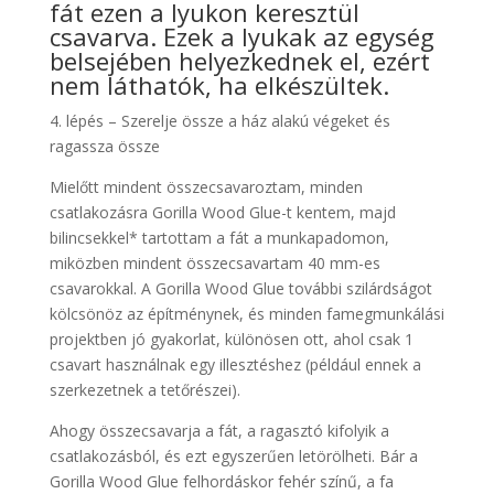
fát ezen a lyukon keresztül
csavarva. Ezek a lyukak az egység
belsejében helyezkednek el, ezért
nem láthatók, ha elkészültek.
4. lépés – Szerelje össze a ház alakú végeket és
ragassza össze
Mielőtt mindent összecsavaroztam, minden
csatlakozásra Gorilla Wood Glue-t kentem, majd
bilincsekkel* tartottam a fát a munkapadomon,
miközben mindent összecsavartam 40 mm-es
csavarokkal. A Gorilla Wood Glue további szilárdságot
kölcsönöz az építménynek, és minden famegmunkálási
projektben jó gyakorlat, különösen ott, ahol csak 1
csavart használnak egy illesztéshez (például ennek a
szerkezetnek a tetőrészei).
Ahogy összecsavarja a fát, a ragasztó kifolyik a
csatlakozásból, és ezt egyszerűen letörölheti. Bár a
Gorilla Wood Glue felhordáskor fehér színű, a fa