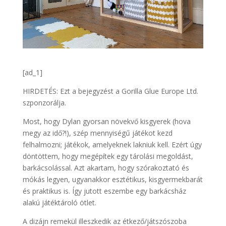
[ad_1]
HIRDETÉS: Ezt a bejegyzést a Gorilla Glue Europe Ltd.
szponzorálja.
Most, hogy Dylan gyorsan növekvő kisgyerek (hova
megy az idő?!), szép mennyiségű játékot kezd
felhalmozni; játékok, amelyeknek lakniuk kell. Ezért úgy
döntöttem, hogy megépítek egy tárolási megoldást,
barkácsolással. Azt akartam, hogy szórakoztató és
mókás legyen, ugyanakkor esztétikus, kisgyermekbarát
és praktikus is. Így jutott eszembe egy barkácsház
alakú játéktároló ötlet.
A dizájn remekül illeszkedik az étkező/játszószoba