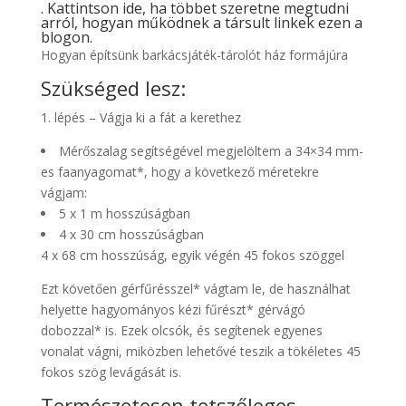
. Kattintson ide, ha többet szeretne megtudni
arról, hogyan működnek a társult linkek ezen a
blogon.
Hogyan építsünk barkácsjáték-tárolót ház formájúra
Szükséged lesz:
1. lépés – Vágja ki a fát a kerethez
Mérőszalag segítségével megjelöltem a 34×34 mm-
es faanyagomat*, hogy a következő méretekre
vágjam:
5 x 1 m hosszúságban
4 x 30 cm hosszúságban
4 x 68 cm hosszúság, egyik végén 45 fokos szöggel
Ezt követően gérfűrésszel* vágtam le, de használhat
helyette hagyományos kézi fűrészt* gérvágó
dobozzal* is. Ezek olcsók, és segítenek egyenes
vonalat vágni, miközben lehetővé teszik a tökéletes 45
fokos szög levágását is.
Természetesen tetszőleges