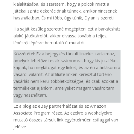
kialakításába, és szeretem, hogy a polcok miatt a
játékai szinte dekorációnak tűnnek, amikor nincsenek
használatban. És mi több, úgy tűnik, Dylan is szereti!
Ha saját kezűleg szeretné megépíteni ezt a barkácsház
alakú játéktárolót, akkor olvassa tovább a teljes,
lépésről lépésre bemutató útmutatót.
Közzététel: Ez a bejegyzés társult linkeket tartalmaz,
amelyek lehetővé teszik számomra, hogy kis jutalékot
kapjak, ha meglátogat egy linket, és az én ajánlásomra
vásárol valamit. Az affiliate linken keresztül történő
vásárlás nem kerül többletköltségbe, és csak azokat a
termékeket ajánlom, amelyeket magam vásároltam
vagy használtam.
Ez a blog az eBay partnerhálózat és az Amazon
Associate Program része. Az ezekre a webhelyekre
mutató összes társult link egyértelműen csillaggal van
jelölve