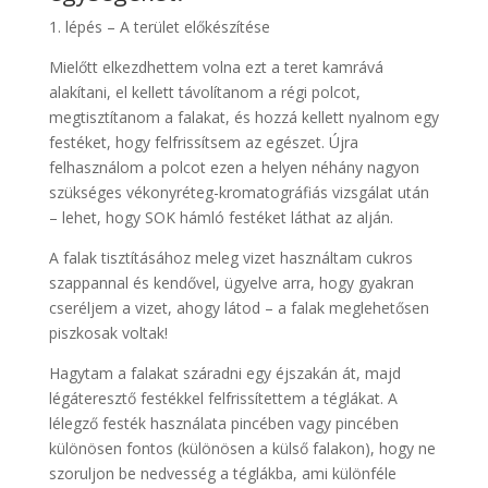
1. lépés – A terület előkészítése
Mielőtt elkezdhettem volna ezt a teret kamrává
alakítani, el kellett távolítanom a régi polcot,
megtisztítanom a falakat, és hozzá kellett nyalnom egy
festéket, hogy felfrissítsem az egészet. Újra
felhasználom a polcot ezen a helyen néhány nagyon
szükséges vékonyréteg-kromatográfiás vizsgálat után
– lehet, hogy SOK hámló festéket láthat az alján.
A falak tisztításához meleg vizet használtam cukros
szappannal és kendővel, ügyelve arra, hogy gyakran
cseréljem a vizet, ahogy látod – a falak meglehetősen
piszkosak voltak!
Hagytam a falakat száradni egy éjszakán át, majd
légáteresztő festékkel felfrissítettem a téglákat. A
lélegző festék használata pincében vagy pincében
különösen fontos (különösen a külső falakon), hogy ne
szoruljon be nedvesség a téglákba, ami különféle