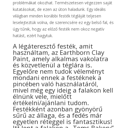
problémákat okozhat. Természetesen végezzen saját
kutatásokat, de ezen az úton haladunk. Egy ideális
világban minden korábbi festék tégláját teljesen
leselejteztük volna, de szerencsére ez egy belső fal, és
úgy tűnik, hogy az előző festék nem okoz negatív
hatást, ezért hagytuk.
A légáteresztő festék, amit
használtam, az Earthborn Clay
Paint, amely alkalmas vakolatra
és közvetlenül a téglára is.
Egyelőre nem tudok véleményt
mondani ennek a festéknek a
pincében való használatáról,
mivel még egy ideig a falakon kell
élnünk vele, mielőtt
értékelni/ajánlani tudom.
Festékként azonban gyönyörű
sűrű az állaga, és a fedés már
egyetlen réteggel is fantasztikus!
Itt lent a falakon a „Toms Bakery”