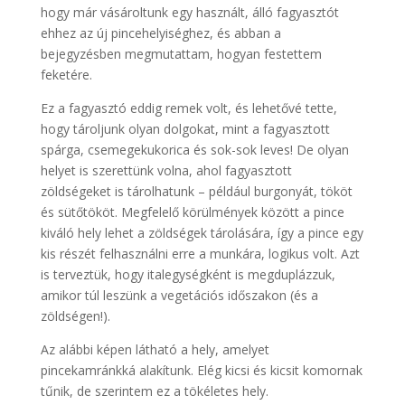
hogy már vásároltunk egy használt, álló fagyasztót
ehhez az új pincehelyiséghez, és abban a
bejegyzésben megmutattam, hogyan festettem
feketére.
Ez a fagyasztó eddig remek volt, és lehetővé tette,
hogy tároljunk olyan dolgokat, mint a fagyasztott
spárga, csemegekukorica és sok-sok leves! De olyan
helyet is szerettünk volna, ahol fagyasztott
zöldségeket is tárolhatunk – például burgonyát, tököt
és sütőtököt. Megfelelő körülmények között a pince
kiváló hely lehet a zöldségek tárolására, így a pince egy
kis részét felhasználni erre a munkára, logikus volt. Azt
is terveztük, hogy italegységként is megduplázzuk,
amikor túl leszünk a vegetációs időszakon (és a
zöldségen!).
Az alábbi képen látható a hely, amelyet
pincekamránkká alakítunk. Elég kicsi és kicsit komornak
tűnik, de szerintem ez a tökéletes hely.