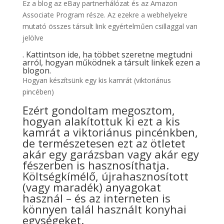
Ez a blog az eBay partnerhálózat és az Amazon
Associate Program része. Az ezekre a webhelyekre
mutató összes társult link egyértelműen csillaggal van
jelölve
. Kattintson ide, ha többet szeretne megtudni
arról, hogyan működnek a társult linkek ezen a
blogon.
Hogyan készítsünk egy kis kamrát (viktoriánus
pincében)
Ezért gondoltam megosztom,
hogyan alakítottuk ki ezt a kis
kamrát a viktoriánus pincénkben,
de természetesen ezt az ötletet
akár egy garázsban vagy akár egy
fészerben is hasznosíthatja.
Költségkímélő, újrahasznosított
(vagy maradék) anyagokat
használ – és az interneten is
könnyen talál használt konyhai
egységeket.