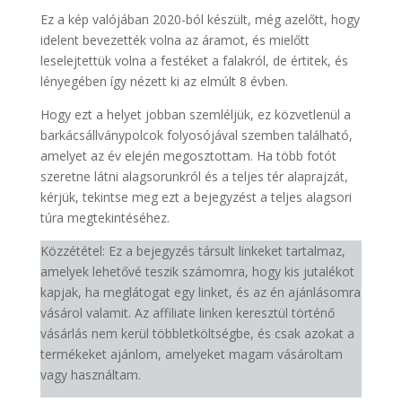
Ez a kép valójában 2020-ból készült, még azelőtt, hogy
idelent bevezették volna az áramot, és mielőtt
leselejtettük volna a festéket a falakról, de értitek, és
lényegében így nézett ki az elmúlt 8 évben.
Hogy ezt a helyet jobban szemléljük, ez közvetlenül a
barkácsállványpolcok folyosójával szemben található,
amelyet az év elején megosztottam. Ha több fotót
szeretne látni alagsorunkról és a teljes tér alaprajzát,
kérjük, tekintse meg ezt a bejegyzést a teljes alagsori
túra megtekintéséhez.
Közzététel: Ez a bejegyzés társult linkeket tartalmaz,
amelyek lehetővé teszik számomra, hogy kis jutalékot
kapjak, ha meglátogat egy linket, és az én ajánlásomra
vásárol valamit. Az affiliate linken keresztül történő
vásárlás nem kerül többletköltségbe, és csak azokat a
termékeket ajánlom, amelyeket magam vásároltam
vagy használtam.