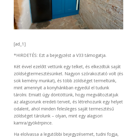
[ad_1]
*HIRDETÉS: Ezt a bejegyzést a V33 támogatja.
Két évvel ezelőtt vettünk egy telket, és elkezdtük saját
zöldségtermesztésünket. Nagyon szórakoztató volt (és
sok kemény munka!), és több zöldséget termeltünk,
mint amennyit a konyhánkban egyedül el tudunk
tárolni. Emiatt úgy döntöttünk, hogy megváltoztatjuk
az alagsorunk eredeti terveit, és létrehozunk egy helyet
odalent, ahol minden felesleges saját termesztésű
zöldséget tárolunk – olyan, mint egy alagsori
kamra/gyökérpince.
Ha elolvassa a legutóbbi bejegyzésemet, tudni fogja,