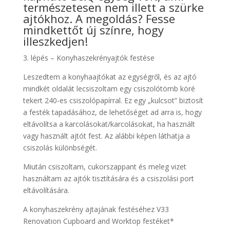
természetesen nem illett a szürke
ajtókhoz. A megoldás? Fesse
mindkettőt új színre, hogy
illeszkedjen!
3. lépés – Konyhaszekrényajtók festése
Leszedtem a konyhaajtókat az egységről, és az ajtó
mindkét oldalát lecsiszoltam egy csiszolótömb köré
tekert 240-es csiszolópapírral. Ez egy „kulcsot” biztosít
a festék tapadásához, de lehetőséget ad arra is, hogy
eltávolítsa a karcolásokat/karcolásokat, ha használt
vagy használt ajtót fest. Az alábbi képen láthatja a
csiszolás különbségét.
Miután csiszoltam, cukorszappant és meleg vizet
használtam az ajtók tisztítására és a csiszolási port
eltávolítására.
A konyhaszekrény ajtajának festéséhez V33
Renovation Cupboard and Worktop festéket*