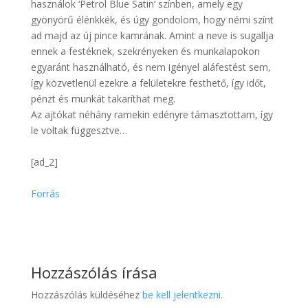
használok ‘Petrol Blue Satin’ színben, amely egy
gyönyörű élénkkék, és úgy gondolom, hogy némi színt
ad majd az új pince kamrának. Amint a neve is sugallja
ennek a festéknek, szekrényeken és munkalapokon
egyaránt használható, és nem igényel aláfestést sem,
így közvetlenül ezekre a felületekre festhető, így időt,
pénzt és munkát takaríthat meg.
Az ajtókat néhány ramekin edényre támasztottam, így
le voltak függesztve…
[ad_2]
Forrás
Hozzászólás írása
Hozzászólás küldéséhez
be kell jelentkezni
.