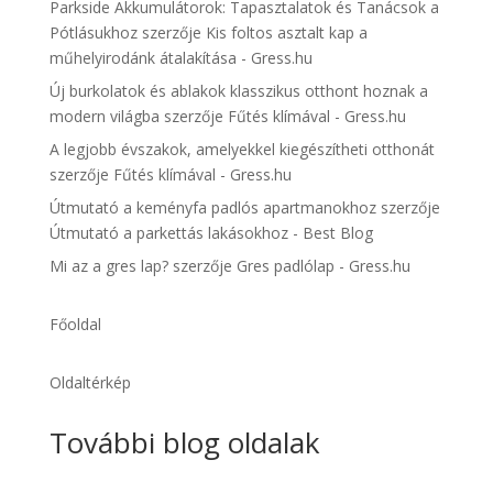
Parkside Akkumulátorok: Tapasztalatok és Tanácsok a
Pótlásukhoz
szerzője
Kis foltos asztalt kap a
műhelyirodánk átalakítása - Gress.hu
Új burkolatok és ablakok klasszikus otthont hoznak a
modern világba
szerzője
Fűtés klímával - Gress.hu
A legjobb évszakok, amelyekkel kiegészítheti otthonát
szerzője
Fűtés klímával - Gress.hu
Útmutató a keményfa padlós apartmanokhoz
szerzője
Útmutató a parkettás lakásokhoz - Best Blog
Mi az a gres lap?
szerzője
Gres padlólap - Gress.hu
Főoldal
Oldaltérkép
További blog oldalak