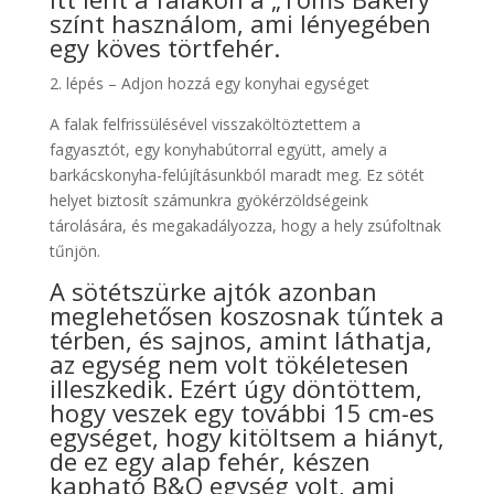
színt használom, ami lényegében
egy köves törtfehér.
2. lépés – Adjon hozzá egy konyhai egységet
A falak felfrissülésével visszaköltöztettem a
fagyasztót, egy konyhabútorral együtt, amely a
barkácskonyha-felújításunkból maradt meg. Ez sötét
helyet biztosít számunkra gyökérzöldségeink
tárolására, és megakadályozza, hogy a hely zsúfoltnak
tűnjön.
A sötétszürke ajtók azonban
meglehetősen koszosnak tűntek a
térben, és sajnos, amint láthatja,
az egység nem volt tökéletesen
illeszkedik. Ezért úgy döntöttem,
hogy veszek egy további 15 cm-es
egységet, hogy kitöltsem a hiányt,
de ez egy alap fehér, készen
kapható B&Q egység volt, ami