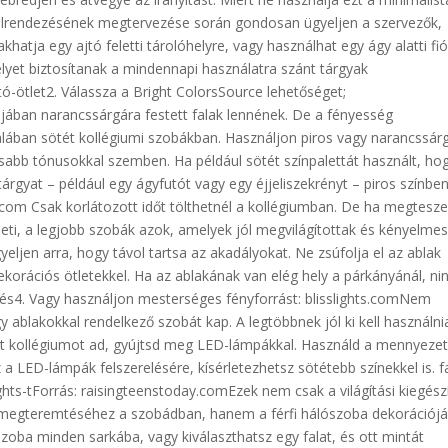
 elrendezésének megtervezése során gondosan ügyeljen a szervezők,
khatja egy ajtó feletti tárolóhelyre, vagy használhat egy ágy alatti fi
helyet biztosítanak a mindennapi használatra szánt tárgyak
tó-ötlet2. Válassza a Bright ColorsSource lehetőséget;
ájában narancssárgára festett falak lennének. De a fényesség
talában sötét kollégiumi szobákban. Használjon piros vagy narancssár
sabb tónusokkal szemben. Ha például sötét színpalettát használt, ho
gyat – például egy ágyfutót vagy egy éjjeliszekrényt – piros színben
.com Csak korlátozott időt tölthetnél a kollégiumban. De ha megtesze
leti, a legjobb szobák azok, amelyek jól megvilágítottak és kényelmes
eljen arra, hogy távol tartsa az akadályokat. Ne zsúfolja el az ablak
ekorációs ötletekkel. Ha az ablakának van elég hely a párkányánál, ni
ezés4. Vagy használjon mesterséges fényforrást: blisslights.comNem
ablakokkal rendelkező szobát kap. A legtöbbnek jól ki kell használni
ét kollégiumot ad, gyújtsd meg LED-lámpákkal. Használd a mennyezet
z a LED-lámpák felszerelésére, kísérletezhetsz sötétebb színekkel is. f
hts-tForrás: raisingteenstoday.comEzek nem csak a világítási kiegész
megteremtéséhez a szobádban, hanem a férfi hálószoba dekorációját
zoba minden sarkába, vagy kiválaszthatsz egy falat, és ott mintát