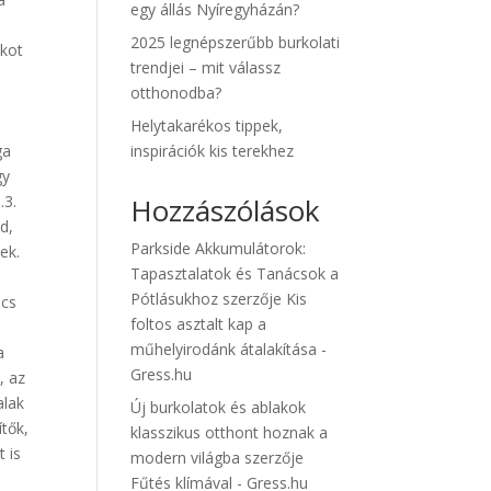
egy állás Nyíregyházán?
2025 legnépszerűbb burkolati
ókot
trendjei – mit válassz
otthonodba?
Helytakarékos tippek,
ga
inspirációk kis terekhez
gy
.3.
Hozzászólások
d,
Parkside Akkumulátorok:
ek.
Tapasztalatok és Tanácsok a
Pótlásukhoz
szerzője
Kis
ncs
foltos asztalt kap a
műhelyirodánk átalakítása -
a
Gress.hu
, az
alak
Új burkolatok és ablakok
ítők,
klasszikus otthont hoznak a
 is
modern világba
szerzője
Fűtés klímával - Gress.hu