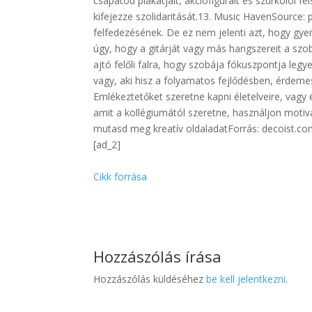
csapatod plakátjait, akciófiguráit és szurkolói 
kifejezze szolidaritását.13. Music HavenSource: p
felfedezésének. De ez nem jelenti azt, hogy gye
úgy, hogy a gitárját vagy más hangszereit a szob
ajtó felőli falra, hogy szobája fókuszpontja l
vagy, aki hisz a folyamatos fejlődésben, érdeme
Emlékeztetőket szeretne kapni életelveire, vagy é
amit a kollégiumától szeretne, használjon motivá
mutasd meg kreatív oldaladatForrás: decoist.c
[ad_2]
Cikk forrása
Hozzászólás írása
Hozzászólás küldéséhez
be kell jelentkezni
.