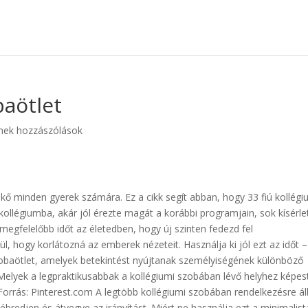
baötlet
nek hozzászólások
kő minden gyerek számára. Ez a cikk segít abban, hogy 33 fiú kollégi
 kollégiumba, akár jól érezte magát a korábbi programjain, sok kísérle
legmegfelelőbb időt az életedben, hogy új szinten fedezd fel
kül, hogy korlátozná az emberek nézeteit. Használja ki jól ezt az időt –
szobaötlet, amelyek betekintést nyújtanak személyiségének különböző
 Melyek a legpraktikusabbak a kollégiumi szobában lévő helyhez képes
Forrás: Pinterest.com A legtöbb kollégiumi szobában rendelkezésre ál
lébredjen és átvegye az irányítást. Miért ne használja ezt a minimalist