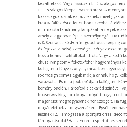
készíthetsz.6. Vagy frissítsen LED-szalagos fén
LED-szalagos lámpák használatára. A mennyorsz
basszusgitároznak és jazz-eznek, mivel gyakran 
kreatív falfestési ötlet otthona szebbé tételéhe
minimalista tanulmányi lámpákat, amelyek éjszak
amely a legjobban írja le személyiségét. Ha tud
is.8. Szürke és kékForrás: goodhousekeeping.com
és fejezze ki belső szépségét. Kényeztesse mag
hozzá könnyű kékfoltokat itt-ott. Vagy a kettő k
chuzailiving.comA fekete-fehér hagyományos ke
kollégiuma fényviszonyait, miközben egyensúlyt 
roomdsign.comAz egyik módja annak, hogy kollé
varázsolja. És mi a jobb módja a kollégiumi ké
kemény padlón. Párosítsd a takaród színével, va
housetweaking.com Maga mögött hagyja otthonát.
magánélet meghagyásának nehézségeit. Ha függ
magánéletnek a megszerzésére. Egyébként haszná
lesznek.12. Támogassa a sportjátForrás: decorf
támogatásodat?Ha szereted a sportot, és szere