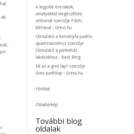
that
A legjobb évszakok,
k
amelyekkel kiegészítheti
 48
otthonát
szerzője
Fűtés
klímával - Gress.hu
Útmutató a keményfa padlós
t
apartmanokhoz
szerzője
ását,
Útmutató a parkettás
jon
lakásokhoz - Best Blog
Mi az a gres lap?
szerzője
Gres padlólap - Gress.hu
Főoldal
Oldaltérkép
További blog
oldalak
nc