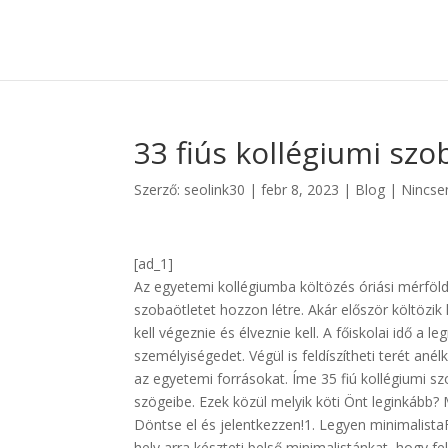
33 fiús kollégiumi szo
Szerző:
seolink30
|
febr 8, 2023
|
Blog
|
Nincse
[ad_1]
Az egyetemi kollégiumba költözés óriási mérföld
szobaötletet hozzon létre. Akár először költözik
kell végeznie és élveznie kell. A főiskolai idő a 
személyiségedet. Végül is feldíszítheti terét anél
az egyetemi forrásokat. Íme 35 fiú kollégiumi 
szögeibe. Ezek közül melyik köti Önt leginkább?
Döntse el és jelentkezzen!1. Legyen minimalista
hely arra készteti belső minimalistánkat, hogy fe