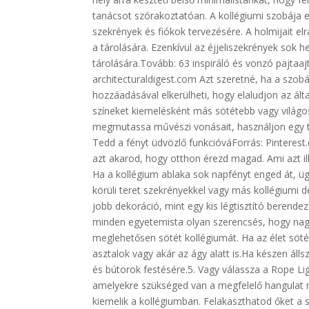
tanácsot szórakoztatóan. A kollégiumi szobája
szekrények és fiókok tervezésére. A holmijait elra
a tárolására. Ezenkívül az éjjeliszekrények sok 
tárolására.Tovább: 63 inspiráló és vonzó pajtaaj
architecturaldigest.com Azt szeretné, ha a szob
hozzáadásával elkerülheti, hogy elaludjon az ál
színeket kiemelésként más sötétebb vagy világo
megmutassa művészi vonásait, használjon egy tár
Tedd a fényt üdvözlő funkcióváForrás: Pinterest
azt akarod, hogy otthon érezd magad. Ami azt il
Ha a kollégium ablaka sok napfényt enged át, ügy
körüli teret szekrényekkel vagy más kollégiumi d
jobb dekoráció, mint egy kis légtisztító berend
minden egyetemista olyan szerencsés, hogy nagy 
meglehetősen sötét kollégiumát. Ha az élet söt
asztalok vagy akár az ágy alatt is.Ha készen álls
és bútorok festésére.5. Vagy válassza a Rope Lig
amelyekre szükséged van a megfelelő hangulat 
kiemelik a kollégiumban. Felakaszthatod őket a s