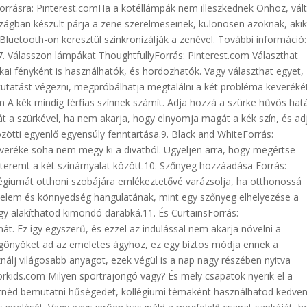
yforrásra: Pinterest.comHa a kötéllámpák nem illeszkednek Önhöz, vál
ágban készült párja a zene szerelmeseinek, különösen azoknak, aki
Bluetooth-on keresztül szinkronizálják a zenével. További információ:
z7. Válasszon lámpákat ThoughtfullyForrás: Pinterest.com Választhat
ai fényként is használhatók, és hordozhatók. Vagy választhat egyet,
 kutatást végezni, megpróbálhatja megtalálni a két probléma keveréké
 A kék mindig férfias színnek számít. Adja hozzá a szürke hűvös hat
át a szürkével, ha nem akarja, hogy elnyomja magát a kék szín, és ad
özötti egyenlő egyensúly fenntartása.9. Black and WhiteForrás:
veréke soha nem megy ki a divatból. Ügyeljen arra, hogy megértse
teremt a két színárnyalat között.10. Szőnyeg hozzáadása Forrás:
giumát otthoni szobájára emlékeztetővé varázsolja, ha otthonossá
nyelem és könnyedség hangulatának, mint egy szőnyeg elhelyezése a
gy alakíthatod kimondó darabká.11. És CurtainsForrás:
 Ez így egyszerű, és ezzel az indulással nem akarja növelni a
önyöket ad az emeletes ágyhoz, ez egy biztos módja ennek a
lj világosabb anyagot, ezek végül is a nap nagy részében nyitva
orkids.com Milyen sportrajongó vagy? És mely csapatok nyerik el a
tnéd bemutatni hűségedet, kollégiumi témaként használhatod kedve