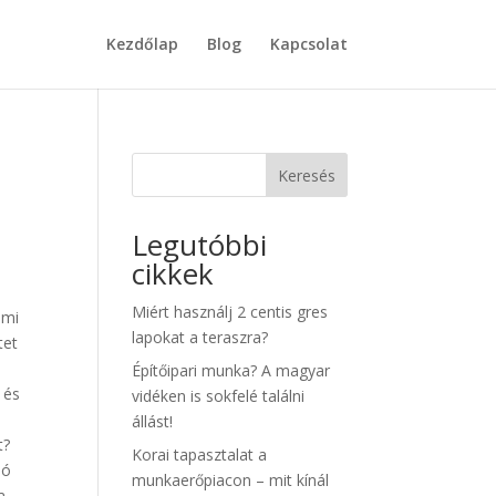
Kezdőlap
Blog
Kapcsolat
Keresés
Legutóbbi
cikkek
Miért használj 2 centis gres
umi
lapokat a teraszra?
tet
Építőipari munka? A magyar
 és
vidéken is sokfelé találni
állást!
t?
Korai tapasztalat a
ló
munkaerőpiacon – mit kínál
a