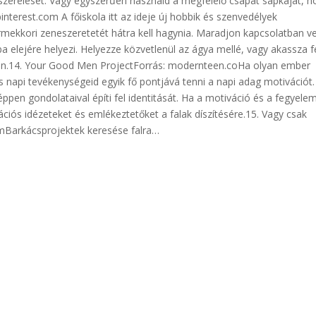
felszerelését. Vagy egyszerűen használd a megfelelő csapat sapkáját, 
interest.com A főiskola itt az ideje új hobbik és szenvedélyek
rmekkori zeneszeretetét hátra kell hagynia. Maradjon kapcsolatban v
a elejére helyezi. Helyezze közvetlenül az ágya mellé, vagy akassza f
egyen.14. Your Good Men ProjectForrás: modernteen.coHa olyan ember
s napi tevékenységeid egyik fő pontjává tenni a napi adag motivációt.
ppen gondolataival építi fel identitását. Ha a motiváció és a fegyelem
ciós idézeteket és emlékeztetőket a falak díszítésére.15. Vagy csak
omBarkácsprojektek keresése falra…