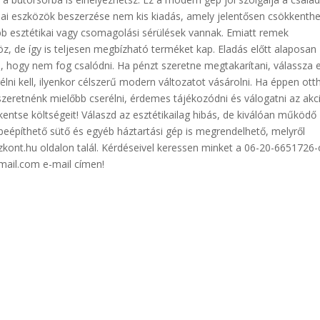
ai eszközök beszerzése nem kis kiadás, amely jelentősen csökkenthe
bb esztétikai vagy csomagolási sérülések vannak. Emiatt remek
, de így is teljesen megbízható terméket kap. Eladás előtt alaposan
e, hogy nem fog csalódni. Ha pénzt szeretne megtakarítani, válassza 
élni kell, ilyenkor célszerű modern változatot vásárolni. Ha éppen ot
s szeretnénk mielőbb cserélni, érdemes tájékozódni és válogatni az akc
entse költségeit! Válaszd az esztétikailag hibás, de kiválóan működő
beépíthető sütő és egyéb háztartási gép is megrendelhető, melyről
zkont.hu oldalon talál. Kérdéseivel keressen minket a 06-20-6651726
mail.com e-mail címen!