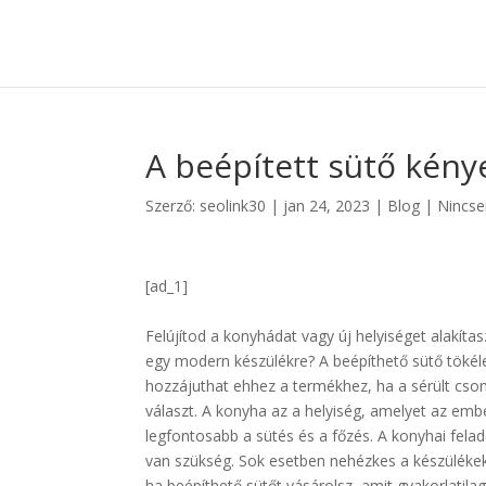
A beépített sütő kén
Szerző:
seolink30
|
jan 24, 2023
|
Blog
|
Nincse
[ad_1]
Felújítod a konyhádat vagy új helyiséget alakítas
egy modern készülékre? A beépíthető sütő tökélet
hozzájuthat ehhez a termékhez, ha a sérült csom
választ. A konyha az a helyiség, amelyet az emb
legfontosabb a sütés és a főzés. A konyhai fel
van szükség. Sok esetben nehézkes a készülékek
ha beépíthető sütőt vásárolsz, amit gyakorlatilag