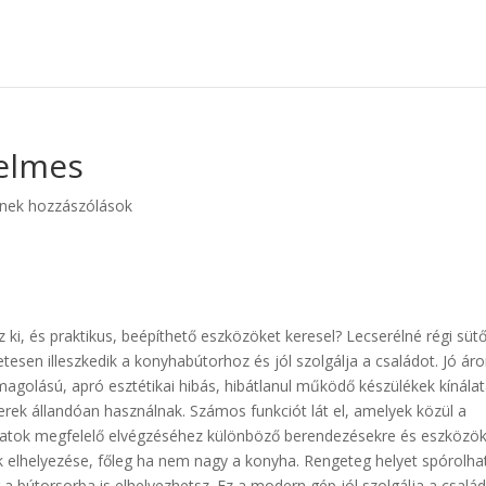
yelmes
nek hozzászólások
z ki, és praktikus, beépíthető eszközöket keresel? Lecserélné régi sütő
esen illeszkedik a konyhabútorhoz és jól szolgálja a családot. Jó áro
agolású, apró esztétikai hibás, hibátlanul működő készülékek kínála
erek állandóan használnak. Számos funkciót lát el, amelyek közül a
adatok megfelelő elvégzéséhez különböző berendezésekre és eszközö
 elhelyezése, főleg ha nem nagy a konyha. Rengeteg helyet spórolha
 a bútorsorba is elhelyezhetsz. Ez a modern gép jól szolgálja a család