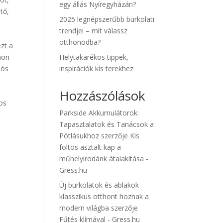
egy állás Nyíregyházán?
tő,
2025 legnépszerűbb burkolati
trendjei – mit válassz
otthonodba?
ezt a
thon
Helytakarékos tippek,
iós
inspirációk kis terekhez
Hozzászólások
-os
Parkside Akkumulátorok:
Tapasztalatok és Tanácsok a
Pótlásukhoz
szerzője
Kis
foltos asztalt kap a
műhelyirodánk átalakítása -
Gress.hu
Új burkolatok és ablakok
klasszikus otthont hoznak a
modern világba
szerzője
Fűtés klímával - Gress.hu