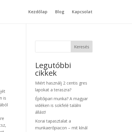
Kezdőlap
Blog
Kapcsolat
Keresés
Legutóbbi
cikkek
Miért használj 2 centis gres
lapokat a teraszra?
jét
n is
Építőipari munka? A magyar
tából
vidéken is sokfelé találni
állást!
kre
Korai tapasztalat a
tsz,
munkaerőpiacon – mit kínál
ot,