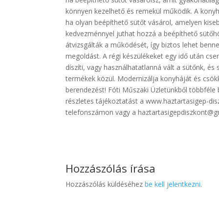
könnyen kezelhető és remekül működik. A konyh
ha olyan beépíthető sütőt vásárol, amelyen kise
kedvezménnyel juthat hozzá a beépíthető sütőhöz
átvizsgálták a működését, így biztos lehet benn
megoldást. A régi készülékeket egy idő után cser
díszíti, vagy használhatatlanná vált a sütőnk, é
termékek közül. Modernizálja konyháját és csökk
berendezést! Fóti Műszaki Üzletünkből többféle 
részletes tájékoztatást a www.haztartasigep-dis
telefonszámon vagy a haztartasigepdiszkont@g
Hozzászólás írása
Hozzászólás küldéséhez
be kell jelentkezni
.