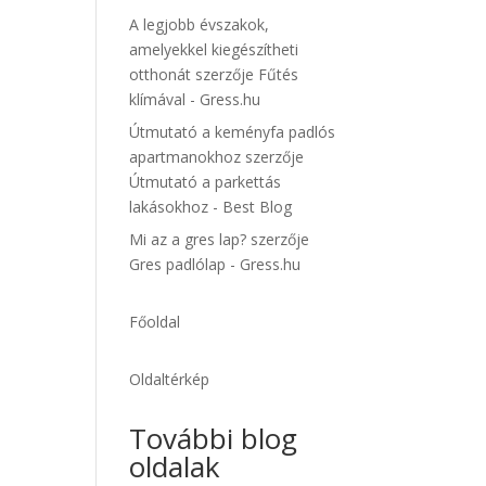
A legjobb évszakok,
amelyekkel kiegészítheti
otthonát
szerzője
Fűtés
klímával - Gress.hu
Útmutató a keményfa padlós
apartmanokhoz
szerzője
Útmutató a parkettás
lakásokhoz - Best Blog
Mi az a gres lap?
szerzője
Gres padlólap - Gress.hu
Főoldal
Oldaltérkép
További blog
oldalak