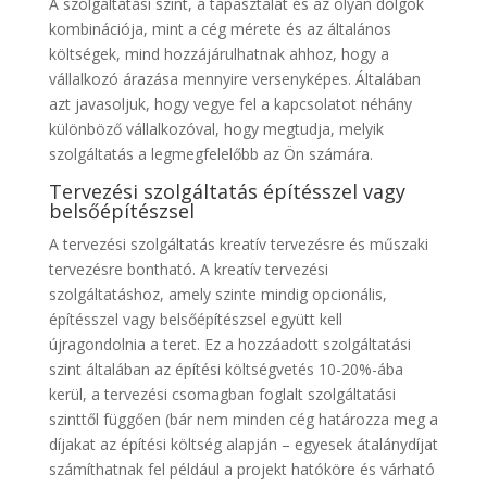
A szolgáltatási szint, a tapasztalat és az olyan dolgok
kombinációja, mint a cég mérete és az általános
költségek, mind hozzájárulhatnak ahhoz, hogy a
vállalkozó árazása mennyire versenyképes. Általában
azt javasoljuk, hogy vegye fel a kapcsolatot néhány
különböző vállalkozóval, hogy megtudja, melyik
szolgáltatás a legmegfelelőbb az Ön számára.
Tervezési szolgáltatás építésszel vagy
belsőépítészsel
A tervezési szolgáltatás kreatív tervezésre és műszaki
tervezésre bontható. A kreatív tervezési
szolgáltatáshoz, amely szinte mindig opcionális,
építésszel vagy belsőépítészsel együtt kell
újragondolnia a teret. Ez a hozzáadott szolgáltatási
szint általában az építési költségvetés 10-20%-ába
kerül, a tervezési csomagban foglalt szolgáltatási
szinttől függően (bár nem minden cég határozza meg a
díjakat az építési költség alapján – egyesek átalánydíjat
számíthatnak fel például a projekt hatóköre és várható