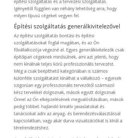
építési szolgáltatás és a tervezési szolgáltatás.
Igényeitől függően van néhány lehetőség arra, hogy
milyen típusú cégeket vegyen fel.
Építési szolgáltatás generálkivitelezővel
Az építési szolgáltatás bontási és építési
szolgáltatásokat foglal magában, és az Ön
fővállalkozója végezné el. Egyes generálkivitelezők csak
építőipari cégeknek minősülnek, ami azt jelenti, hogy
nem kínálnak teljes körű professzionális tervezést.
Még a csak beépíthető kategóriában is számos
különféle szolgáltatást kínálhat a vállalkozó – egyesek
szigorúan egy professzionális tervezőtől származó
kész tervekkel dolgoznak, mások együtt dolgoznak
Önnel az Ön elképzelésének megvalósításában, mások
pedig többet. hajlandó kreatív javaslatokat és
tanácsokat adni az anyag- és berendezésválasztással
kapcsolatban, vagy akár durva vizualizációkat is kínál a
térelrendezéshez.