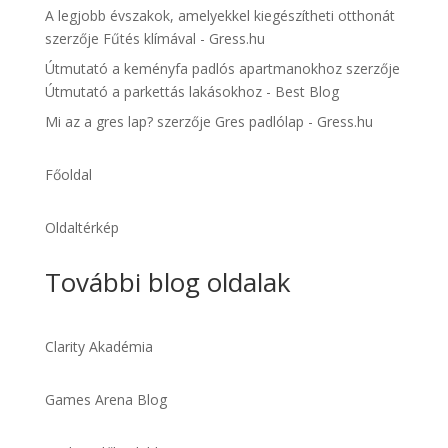
A legjobb évszakok, amelyekkel kiegészítheti otthonát
szerzője
Fűtés klímával - Gress.hu
Útmutató a keményfa padlós apartmanokhoz
szerzője
Útmutató a parkettás lakásokhoz - Best Blog
Mi az a gres lap?
szerzője
Gres padlólap - Gress.hu
Főoldal
Oldaltérkép
További blog oldalak
Clarity Akadémia
Games Arena Blog