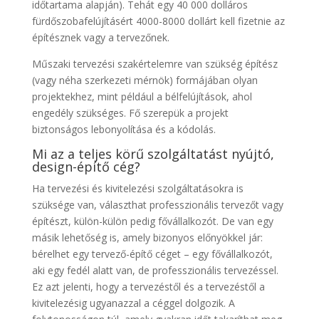
időtartama alapján). Tehát egy 40 000 dolláros
fürdőszobafelújításért 4000-8000 dollárt kell fizetnie az
építésznek vagy a tervezőnek.
Műszaki tervezési szakértelemre van szükség építész
(vagy néha szerkezeti mérnök) formájában olyan
projektekhez, mint például a bélfelújítások, ahol
engedély szükséges. Fő szerepük a projekt
biztonságos lebonyolítása és a kódolás.
Mi az a teljes körű szolgáltatást nyújtó,
design-építő cég?
Ha tervezési és kivitelezési szolgáltatásokra is
szüksége van, választhat professzionális tervezőt vagy
építészt, külön-külön pedig fővállalkozót. De van egy
másik lehetőség is, amely bizonyos előnyökkel jár:
bérelhet egy tervező-építő céget – egy fővállalkozót,
aki egy fedél alatt van, de professzionális tervezéssel.
Ez azt jelenti, hogy a tervezéstől és a tervezéstől a
kivitelezésig ugyanazzal a céggel dolgozik. A