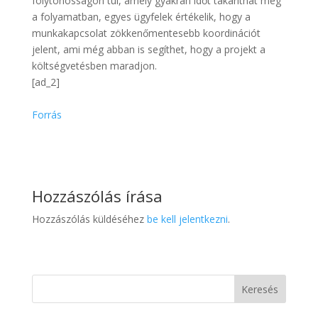
folytonosságon túl, amely gyakran időt takaríthat meg
a folyamatban, egyes ügyfelek értékelik, hogy a
munkakapcsolat zökkenőmentesebb koordinációt
jelent, ami még abban is segíthet, hogy a projekt a
költségvetésben maradjon.
[ad_2]
Forrás
Hozzászólás írása
Hozzászólás küldéséhez
be kell jelentkezni
.
Keresés