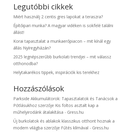
Legutóbbi cikkek
Miért használj 2 centis gres lapokat a teraszra?
Építőipari munka? A magyar vidéken is sokfelé találni
állást!
Korai tapasztalat a munkaerőpiacon – mit kínál egy
állás Nyíregyházán?
2025 legnépszerűbb burkolati trendjei – mit válassz
otthonodba?
Helytakarékos tippek, inspirációk kis terekhez
Hozzászólások
Parkside Akkumulátorok: Tapasztalatok és Tanácsok a
Pótlásukhoz
szerzője
Kis foltos asztalt kap a
műhelyirodánk átalakítása - Gress.hu
Új burkolatok és ablakok klasszikus otthont hoznak a
modern világba
szerzője
Fűtés klímával - Gress.hu