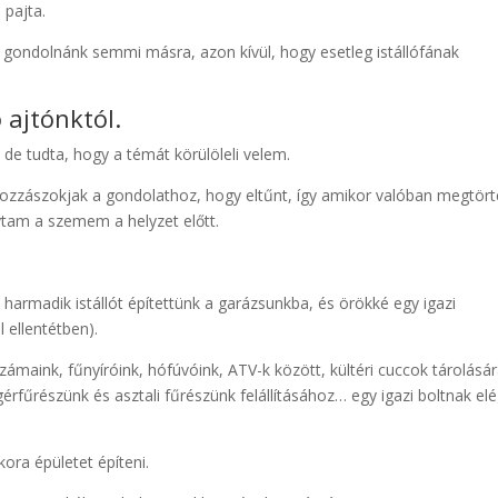
 pajta.
em gondolnánk semmi másra, azon kívül, hogy esetleg istállófának
 ajtónktól.
, de tudta, hogy a témát körülöleli velem.
zzászokjak a gondolathoz, hogy eltűnt, így amikor valóban megtört
ytam a szemem a helyzet előtt.
harmadik istállót építettünk a garázsunkba, és örökké egy igazi
ellentétben).
maink, fűnyíróink, hófúvóink, ATV-k között, kültéri cuccok tárolásá
 gérfűrészünk és asztali fűrészünk felállításához… egy igazi boltnak el
ora épületet építeni.