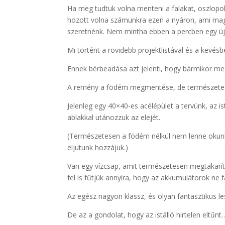
Ha meg tudtuk volna menteni a falakat, oszlopo
hozott volna számunkra ezen a nyáron, ami magáb
szeretnénk. Nem mintha ebben a percben egy új 
Mi történt a rövidebb projektlistával és a kevésb
Ennek bérbeadása azt jelenti, hogy bármikor meg
A remény a födém megmentése, de természetes
Jelenleg egy 40×40-es acélépület a tervünk, az i
ablakkal utánozzuk az elejét.
(Természetesen a födém nélkül nem lenne okunk 
eljutunk hozzájuk.)
Van egy vízcsap, amit természetesen megtakarítu
fel is fűtjük annyira, hogy az akkumulátorok ne 
Az egész nagyon klassz, és olyan fantasztikus 
De az a gondolat, hogy az istálló hirtelen elt