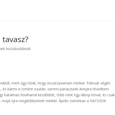
, tavasz?
nek hozzászólások
enkitől, mert úgy tűnik, hogy összezavartam minket. Február végén
t, és bármi is történt ezután, semmi panaszunk! Annyira tévedtem.
egy hatalmas hóviharral kezdődött, több mint egy lábnyi hóval, és csak
, majd újra megdöbbentett minket. Április zsinórban a HATODIK