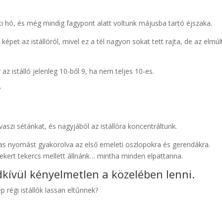
tti hó, és még mindig fagypont alatt voltunk májusba tartó éjszaka.
et az istállóról, mivel ez a tél nagyon sokat tett rajta, de az elmúl
z istálló jelenleg 10-ből 9, ha nem teljes 10-es.
?
aszi sétánkat, és nagyjából az istállóra koncentráltunk.
mas nyomást gyakorolva az első emeleti oszlopokra és gerendákra.
ekert tekercs mellett állnánk… mintha minden elpattanna.
dkívül kényelmetlen a közelében lenni.
régi istállók lassan eltűnnek?