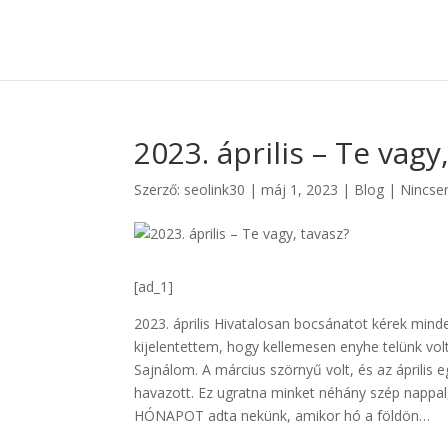
2023. április – Te vagy
Szerző:
seolink30
|
máj 1, 2023
|
Blog
|
Nincse
[ad_1]
2023. április Hivatalosan bocsánatot kérek mind
kijelentettem, hogy kellemesen enyhe telünk vol
Sajnálom. A március szörnyű volt, és az április 
havazott. Ez ugratna minket néhány szép nappal
HÓNAPOT adta nekünk, amikor hó a földön…