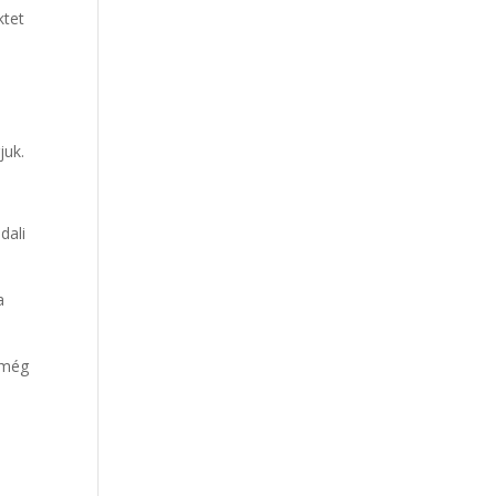
ktet
juk.
dali
a
 még