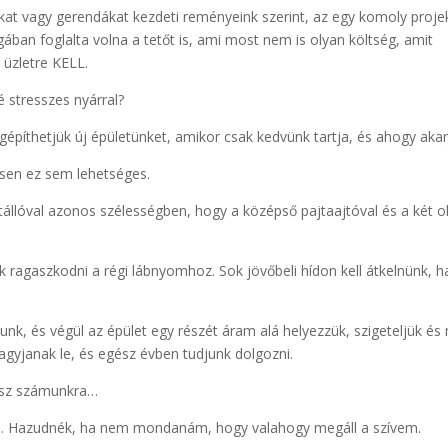
kat vagy gerendákat kezdeti reményeink szerint, az egy komoly proje
an foglalta volna a tetőt is, ami most nem is olyan költség, amit
üzletre KELL.
é stresszes nyárral?
építhetjük új épületünket, amikor csak kedvünk tartja, és ahogy akar
en ez sem lehetséges.
stállóval azonos szélességben, hogy a középső pajtaajtóval és a két ol
ragaszkodni a régi lábnyomhoz. Sok jövőbeli hídon kell átkelnünk, h
nk, és végül az épület egy részét áram alá helyezzük, szigeteljük és
fagyjanak le, és egész évben tudjunk dolgozni.
lesz számunkra…
űnt… Hazudnék, ha nem mondanám, hogy valahogy megáll a szívem.