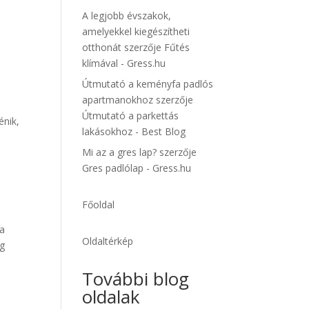
A legjobb évszakok,
amelyekkel kiegészítheti
otthonát
szerzője
Fűtés
klímával - Gress.hu
Útmutató a keményfa padlós
apartmanokhoz
szerzője
Útmutató a parkettás
énik,
lakásokhoz - Best Blog
Mi az a gres lap?
szerzője
Gres padlólap - Gress.hu
Főoldal
ra
Oldaltérkép
ég
További blog
oldalak