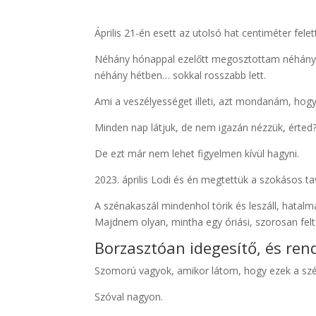
Április 21-én esett az utolsó hat centiméter fele
Néhány hónappal ezelőtt megosztottam néhány kép
néhány hétben… sokkal rosszabb lett.
Ami a veszélyességet illeti, azt mondanám, hogy a
Minden nap látjuk, de nem igazán nézzük, érted
De ezt már nem lehet figyelmen kívül hagyni.
2023. április Lodi és én megtettük a szokásos tav
A szénakaszál mindenhol törik és leszáll, hatal
Majdnem olyan, mintha egy óriási, szorosan felt
Borzasztóan idegesítő, és ren
Szomorú vagyok, amikor látom, hogy ezek a szép 
Szóval nagyon.