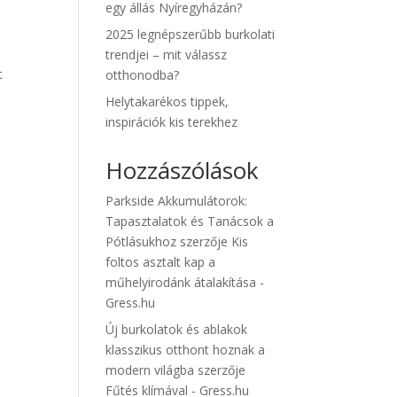
egy állás Nyíregyházán?
2025 legnépszerűbb burkolati
trendjei – mit válassz
t
otthonodba?
Helytakarékos tippek,
inspirációk kis terekhez
Hozzászólások
Parkside Akkumulátorok:
Tapasztalatok és Tanácsok a
Pótlásukhoz
szerzője
Kis
foltos asztalt kap a
műhelyirodánk átalakítása -
Gress.hu
Új burkolatok és ablakok
klasszikus otthont hoznak a
modern világba
szerzője
Fűtés klímával - Gress.hu