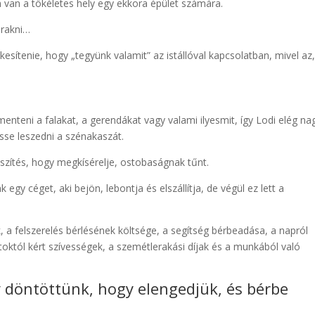
 van a tökéletes hely egy ekkora épület számára.
árakni…
kesítenie, hogy „tegyünk valamit” az istállóval kapcsolatban, mivel az
nteni a falakat, a gerendákat vagy valami ilyesmit, így Lodi elég na
esse leszedni a szénakaszát.
eszítés, hogy megkísérelje, ostobaságnak tűnt.
egy céget, aki bejön, lebontja és elszállítja, de végül ez lett a
k, a felszerelés bérlésének költsége, a segítség bérbeadása, a napról
toktól kért szívességek, a szemétlerakási díjak és a munkából való
döntöttünk, hogy elengedjük, és bérbe