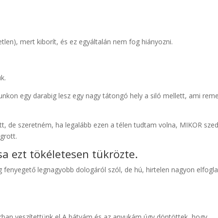
Z
etlen), mert kiborít, és ez egyáltalán nem fog hiányozni.
k.
unkon egy darabig lesz egy nagy tátongó hely a siló mellett, ami rem
t, de szeretném, ha legalább ezen a télen tudtam volna, MIKOR sze
grott.
isa ezt tökéletesen tükrözte.
g fenyegető legnagyobb dologáról szól, de hú, hirtelen nagyon elfogla
rban veszítettünk el A bátyám és az anyukám úgy döntöttek, hogy