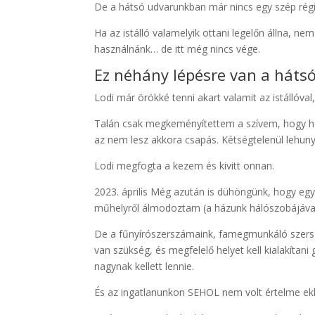
De a hátsó udvarunkban már nincs egy szép régi
Ha az istálló valamelyik ottani legelőn állna, n
használnánk… de itt még nincs vége.
Ez néhány lépésre van a hátsó
Lodi már örökké tenni akart valamit az istállóval
Talán csak megkeményítettem a szívem, hogy ho
az nem lesz akkora csapás. Kétségtelenül lehun
Lodi megfogta a kezem és kivitt onnan.
2023. április Még azután is dühöngünk, hogy egy 
műhelyről álmodoztam (a házunk hálószobájával 
De a fűnyírószerszámaink, famegmunkáló szerszá
van szükség, és megfelelő helyet kell kialakítani
nagynak kellett lennie.
És az ingatlanunkon SEHOL nem volt értelme ekk