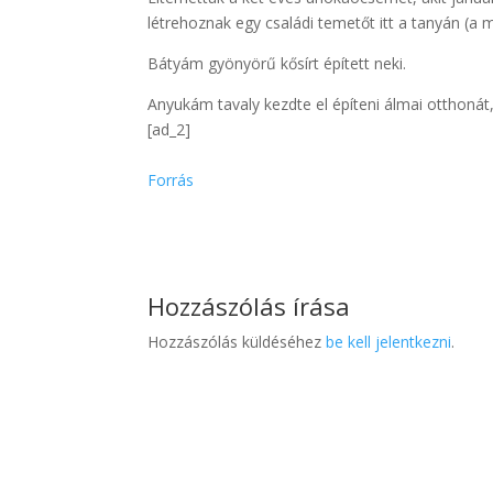
létrehoznak egy családi temetőt itt a tanyán (a 
Bátyám gyönyörű kősírt épített neki.
Anyukám tavaly kezdte el építeni álmai otthonát,
[ad_2]
Forrás
Hozzászólás írása
Hozzászólás küldéséhez
be kell jelentkezni
.