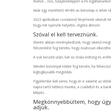
Kivéve… nos, tulajdonképpen a mi ingatlanunkon
Akár egy menthető 40×80-as betonlap is lehet r
2023 áprilisában csodatevő férjemnek sikerült lel
hogy mit nyerünk helyette, régóta álmom.
Szóval el kell terveznünk.
Eleinte abban reménykedtünk, hogy sikerül megme
felszerelést fog bérelni, hogy óvatosan elkezdh
A sok beszéd után, bár az óriási költség és erőf
Minden bizonnyal többe fog kerülni, ha felveszünk 
leglogikusabb megoldás.
Figyelembe kell venni, hogy ér-e valamit az időn
napra tartó kétkezi munka, a családtól és a bará
kilépés…
Megkönnyebbültem, hogy úgy 
adjuk.