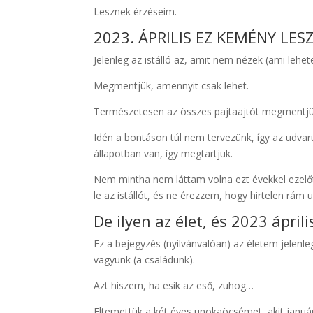
Lesznek érzéseim.
2023. ÁPRILIS EZ KEMÉNY LES
Jelenleg az istálló az, amit nem nézek (ami lehet
Megmentjük, amennyit csak lehet.
Természetesen az összes pajtaajtót megmentjü
Idén a bontáson túl nem tervezünk, így az udvar
állapotban van, így megtartjuk.
Nem mintha nem láttam volna ezt évekkel ezelőt
le az istállót, és ne érezzem, hogy hirtelen rám u
De ilyen az élet, és 2023 ápril
Ez a bejegyzés (nyilvánvalóan) az életem jelenle
vagyunk (a családunk).
Azt hiszem, ha esik az eső, zuhog…
Eltemettük a két éves unokaöcsémet, akit januá