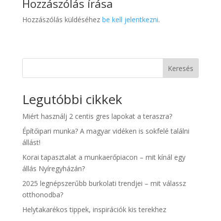
Hozzászólás írása
Hozzászólás küldéséhez
be kell jelentkezni
.
Keresés
Legutóbbi cikkek
Miért használj 2 centis gres lapokat a teraszra?
Építőipari munka? A magyar vidéken is sokfelé találni
állást!
Korai tapasztalat a munkaerőpiacon – mit kínál egy
állás Nyíregyházán?
2025 legnépszerűbb burkolati trendjei – mit válassz
otthonodba?
Helytakarékos tippek, inspirációk kis terekhez