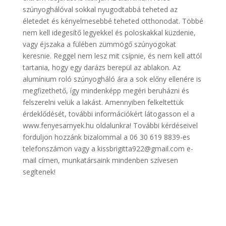
szúnyoghálóval sokkal nyugodtabbá teheted az
életedet és kényelmesebbé teheted otthonodat. Többé
nem kell idegesítő legyekkel és poloskakkal küzdenie,
vagy éjszaka a fülében zümmögő szúnyogokat
keresnie. Reggel nem lesz mit csípnie, és nem kell attól
tartania, hogy egy darázs berepül az ablakon. Az
alumínium roló szúnyogháló ára a sok előny ellenére is
megfizethető, így mindenképp megéri beruházni és
felszerelni velük a lakást. Amennyiben felkeltettük
érdeklődését, további információkért látogasson el a
www.fenyesarnyek.hu oldalunkra! További kérdéseivel
forduljon hozzánk bizalommal a 06 30 619 8839-es
telefonszámon vagy a kissbrigitta922@gmail.com e-
mail címen, munkatársaink mindenben szívesen
segítenek!