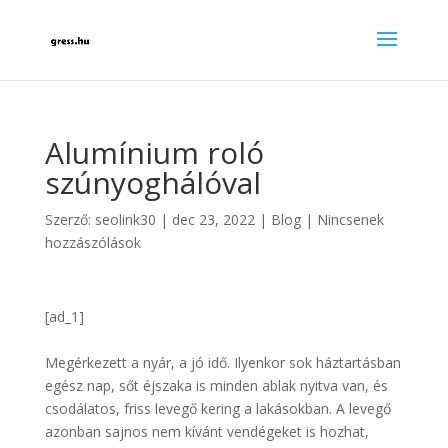
Alumínium roló
szúnyoghálóval
Szerző:
seolink30
|
dec 23, 2022
|
Blog
|
Nincsenek
hozzászólások
[ad_1]
Megérkezett a nyár, a jó idő. Ilyenkor sok háztartásban
egész nap, sőt éjszaka is minden ablak nyitva van, és
csodálatos, friss levegő kering a lakásokban. A levegő
azonban sajnos nem kívánt vendégeket is hozhat,