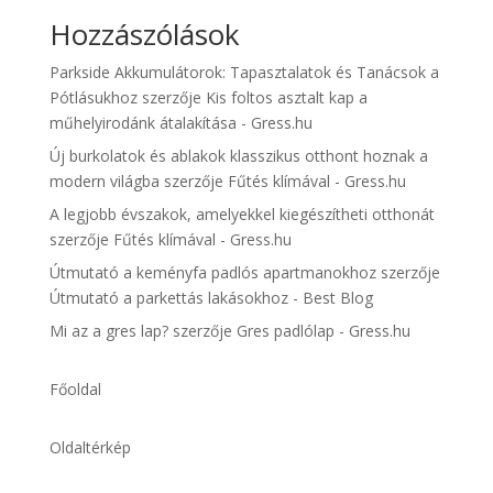
Hozzászólások
Parkside Akkumulátorok: Tapasztalatok és Tanácsok a
Pótlásukhoz
szerzője
Kis foltos asztalt kap a
műhelyirodánk átalakítása - Gress.hu
Új burkolatok és ablakok klasszikus otthont hoznak a
modern világba
szerzője
Fűtés klímával - Gress.hu
A legjobb évszakok, amelyekkel kiegészítheti otthonát
szerzője
Fűtés klímával - Gress.hu
Útmutató a keményfa padlós apartmanokhoz
szerzője
Útmutató a parkettás lakásokhoz - Best Blog
Mi az a gres lap?
szerzője
Gres padlólap - Gress.hu
Főoldal
Oldaltérkép