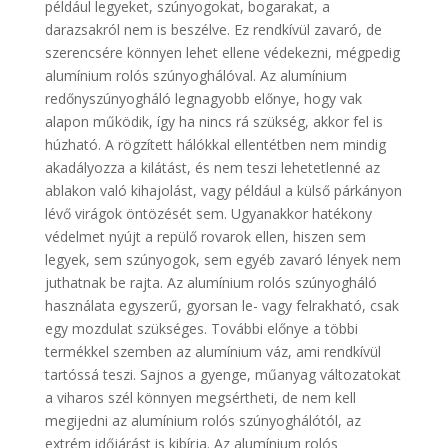
például legyeket, szúnyogokat, bogarakat, a
darazsakról nem is beszélve. Ez rendkívül zavaró, de
szerencsére könnyen lehet ellene védekezni, mégpedig
alumínium rolós szúnyoghálóval. Az alumínium
redőnyszúnyogháló legnagyobb előnye, hogy vak
alapon működik, így ha nincs rá szükség, akkor fel is
húzható. A rögzített hálókkal ellentétben nem mindig
akadályozza a kilátást, és nem teszi lehetetlenné az
ablakon való kihajolást, vagy például a külső párkányon
lévő virágok öntözését sem. Ugyanakkor hatékony
védelmet nyújt a repülő rovarok ellen, hiszen sem
legyek, sem szúnyogok, sem egyéb zavaró lények nem
juthatnak be rajta. Az alumínium rolós szúnyogháló
használata egyszerű, gyorsan le- vagy felrakható, csak
egy mozdulat szükséges. További előnye a többi
termékkel szemben az alumínium váz, ami rendkívül
tartóssá teszi. Sajnos a gyenge, műanyag változatokat
a viharos szél könnyen megsértheti, de nem kell
megijedni az alumínium rolós szúnyoghálótól, az
extrém időjárást is kibírja. Az alumínium rolós