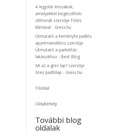
A legjobb évszakok,
amelyekkel kiegészítheti
otthonát
szerzője
Fűtés
klímával - Gress.hu
Útmutató a keményfa padlós
apartmanokhoz
szerzője
Útmutató a parkettás
lakásokhoz - Best Blog
Mi az a gres lap?
szerzője
Gres padlólap - Gress.hu
Főoldal
Oldaltérkép
További blog
oldalak