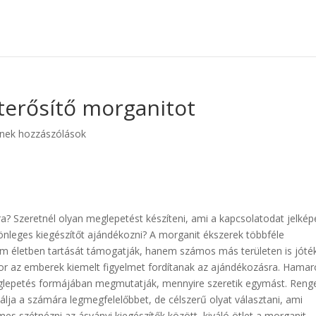
terősítő morganitot
nek hozzászólások
a? Szeretnél olyan meglepetést készíteni, ami a kapcsolatodat jelkép
nleges kiegészítőt ajándékozni? A morganit ékszerek többféle
lem életben tartását támogatják, hanem számos más területen is jót
kor az emberek kiemelt figyelmet fordítanak az ajándékozásra. Hama
meglepetés formájában megmutatják, mennyire szeretik egymást. Reng
lja a számára legmegfelelőbbet, de célszerű olyat választani, ami
es szétnézni az ásványi kiegészítők között, kiváló ötlet a morganit