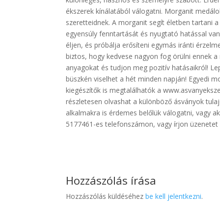
ékszerek kínálatából válogatni. Morganit medál
szeretteidnek. A morganit segít életben tartani a 
egyensúly fenntartását és nyugtató hatással va
éljen, és próbálja erősíteni egymás iránti érzelm
biztos, hogy kedvese nagyon fog örülni ennek a
anyagokat és tudjon meg pozitív hatásaikról! L
büszkén viselhet a hét minden napján! Egyedi m
kiegészítők is megtalálhatók a www.asvanyeksze
részletesen olvashat a különböző ásványok tul
alkalmakra is érdemes belőlük válogatni, vagy ak
5177461-es telefonszámon, vagy írjon üzenetet
Hozzászólás írása
Hozzászólás küldéséhez
be kell jelentkezni
.