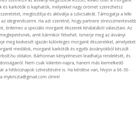
ok és karkötők is kaphatók, melyekkel nagy örömet szerezhetsz
szeretetet, megtisztítja és aktiválja a szívcsakrát. Támogatja a lelki
n az idegrendszerre. Ha azt szeretné, hogy partnere stresszmenteseb
eit, érdemes a speciális morganit ékszerek kínálatából választani. Az
 meglepetésnek, amit bármikor felvehet. Ismerje meg az ásványi
epje meg kedvesét igazán különleges morganit ékszerekkel, amelyeket
organit medálok, morganit karkötők és egyéb ásványokból készült
rbolt.hu oldalon. Bárhonnan kényelmesen leadhatja rendelését, és
ajdonságairól. Nem csak Valentin-napra, hanem más kiemelkedő
ár a hétköznapok színesítésére is. Ha kérdése van, hívjon a 06-30-
 a mykriszta@gmail.com címre!