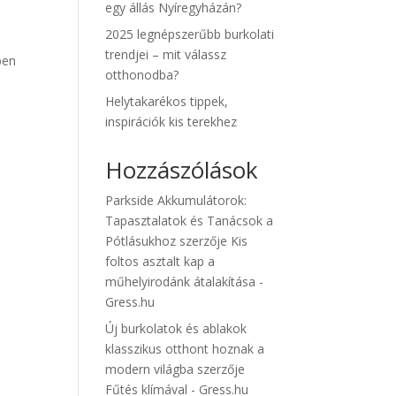
egy állás Nyíregyházán?
2025 legnépszerűbb burkolati
trendjei – mit válassz
ben
otthonodba?
Helytakarékos tippek,
inspirációk kis terekhez
Hozzászólások
Parkside Akkumulátorok:
Tapasztalatok és Tanácsok a
Pótlásukhoz
szerzője
Kis
foltos asztalt kap a
műhelyirodánk átalakítása -
Gress.hu
Új burkolatok és ablakok
klasszikus otthont hoznak a
modern világba
szerzője
Fűtés klímával - Gress.hu