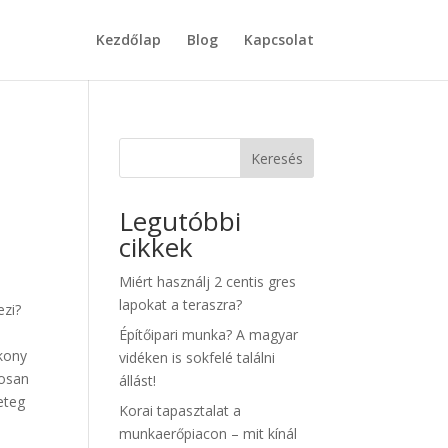
Kezdőlap
Blog
Kapcsolat
Keresés
Legutóbbi
cikkek
Miért használj 2 centis gres
lapokat a teraszra?
ezi?
Építőipari munka? A magyar
ékony
vidéken is sokfelé találni
rosan
állást!
eteg
Korai tapasztalat a
munkaerőpiacon – mit kínál