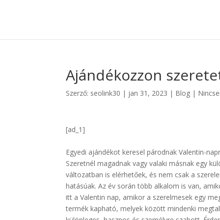
Ajándékozzon szerete
Szerző:
seolink30
|
jan 31, 2023
|
Blog
|
Nincse
[ad_1]
Egyedi ajándékot keresel párodnak Valentin-napr
Szeretnél magadnak vagy valaki másnak egy külö
változatban is elérhetőek, és nem csak a szere
hatásúak. Az év során több alkalom is van, ami
itt a Valentin nap, amikor a szerelmesek egy 
termék kapható, melyek között mindenki megtalá
különleges, hasznos és személyre szabott. Érdem