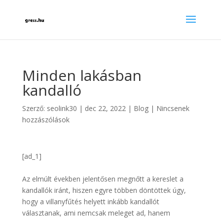
Minden lakásban
kandalló
Szerző:
seolink30
|
dec 22, 2022
|
Blog
|
Nincsenek
hozzászólások
[ad_1]
Az elmúlt években jelentősen megnőtt a kereslet a
kandallók iránt, hiszen egyre többen döntöttek úgy,
hogy a villanyfűtés helyett inkább kandallót
választanak, ami nemcsak meleget ad, hanem