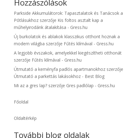
Hozzászólások
Parkside Akkumulátorok: Tapasztalatok és Tanácsok a
Pótlásukhoz
szerzője
Kis foltos asztalt kap a
műhelyirodánk átalakítása - Gress.hu
Új burkolatok és ablakok klasszikus otthont hoznak a
modern világba
szerzője
Fűtés klímával - Gress.hu
A legjobb évszakok, amelyekkel kiegészítheti otthonát
szerzője
Fűtés klímával - Gress.hu
Útmutató a keményfa padlós apartmanokhoz
szerzője
Útmutató a parkettás lakásokhoz - Best Blog
Mi az a gres lap?
szerzője
Gres padlólap - Gress.hu
Főoldal
Oldaltérkép
További blog oldalak