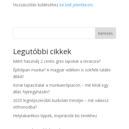
Hozzászólás küldéséhez
be kell jelentkezni
.
Keresés
Legutóbbi cikkek
Miért használj 2 centis gres lapokat a teraszra?
Építőipari munka? A magyar vidéken is sokfelé találni
állást!
Korai tapasztalat a munkaerőpiacon – mit kínál egy
állás Nyíregyházán?
2025 legnépszerűbb burkolati trendjei – mit válassz
otthonodba?
Helytakarékos tippek, inspirációk kis terekhez