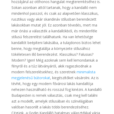
hozzájárul az otthonos hangulat megteremtéséhez is.
Sokan azonban attól tartanak, hogy a kandalló nem
mindenhol passzol, és csak az alapvetően klasszikus,
rusztikus vagy akár skandináv stílusban berendezett
lakásokban mutat jól. Ez azonban tévedés, mert ma
már óriási a választék a kandallókból, és mindenféle
stílusú felszerelést találhatunk. Ha van lehetősége
kandallót beépíteni lakásába, a tulajdonos biztos lehet
benne, hogy megtalálja a környezete stílusához
tökéletesen illő berendezést. Klasszikus? Falusias?
Modern? Igen! Még azoknak sem kell lemondaniuk a
fényről és a tűz látványáról, akik ragaszkodnak a
modern felszerelésekhez, és szeretnek
minimalista
megjelenésű bútorokat
, kiegészítőket vásárolni. Az is
tévhit, hogy egy modern fővárosi lakás kandallója
nehezen használható és rosszul fog kinézni. A kandalló
Budapesten is remek választás, csak meg kell találni
azt a modellt, amelyik stílusában és színvilágában
valóban hasonlít a lakás többi berendezéséhez.
Cégünk, a Godin Kandálló hatalmas választékkal várja