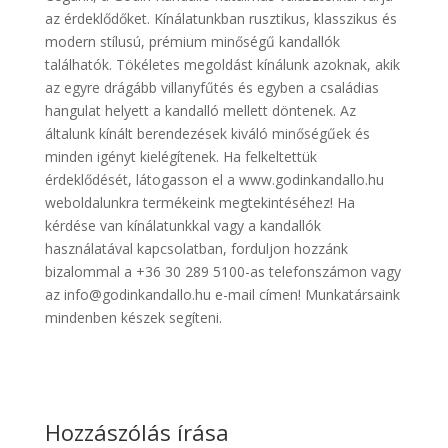
az érdeklődőket. Kínálatunkban rusztikus, klasszikus és
modern stílusú, prémium minőségű kandallók
találhatók. Tökéletes megoldást kínálunk azoknak, akik
az egyre drágább villanyfűtés és egyben a családias
hangulat helyett a kandalló mellett döntenek. Az
általunk kínált berendezések kiváló minőségűek és
minden igényt kielégítenek. Ha felkeltettük
érdeklődését, látogasson el a www.godinkandallo.hu
weboldalunkra termékeink megtekintéséhez! Ha
kérdése van kínálatunkkal vagy a kandallók
használatával kapcsolatban, forduljon hozzánk
bizalommal a +36 30 289 5100-as telefonszámon vagy
az info@godinkandallo.hu e-mail címen! Munkatársaink
mindenben készek segíteni.
Hozzászólás írása